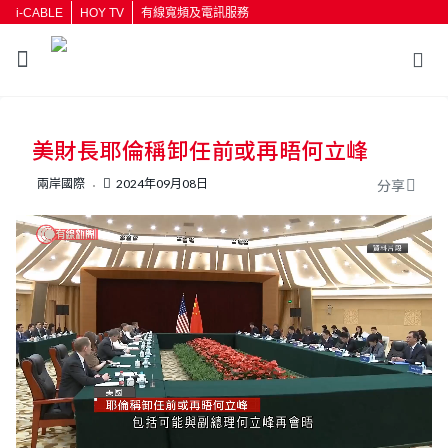
i-CABLE
HOY TV
有線寬頻及電訊服務
返回
美財長耶倫稱卸任前或再晤何立峰
按輸入鍵開始搜尋
兩岸國際
2024年09月08日
分享
L
U
o