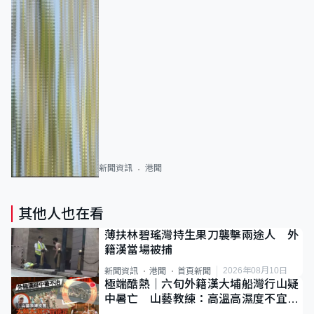
新聞資訊
港聞
其他人也在看
薄扶林碧瑤灣持生果刀襲擊兩途人 外
籍漢當場被捕
2026年08月10日
新聞資訊
港聞
首頁新聞
極端酷熱｜六旬外籍漢大埔船灣行山疑
中暑亡 山藝教練：高溫高濕度不宜遠
足