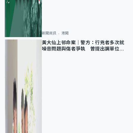
新聞資訊
港聞
黃大仙上邨命案｜警方：行兇者多次就
噪音問題與傷者爭執 曾提出調單位已
獲批