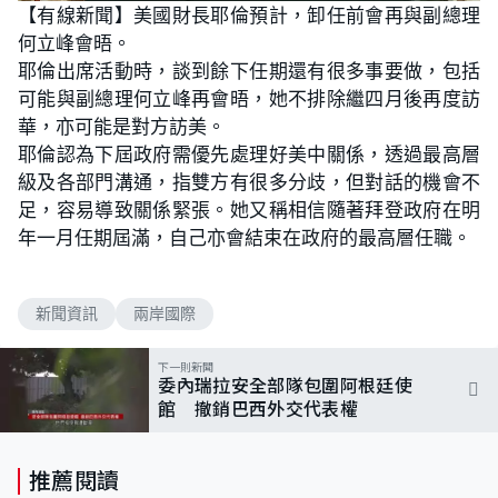
n
【有線新聞】美國財長耶倫預計，卸任前會再與副總理
a
m
d
u
何立峰會晤。
e
t
d
e
:
耶倫出席活動時，談到餘下任期還有很多事要做，包括
1
0
可能與副總理何立峰再會晤，她不排除繼四月後再度訪
0
.
華，亦可能是對方訪美。
0
0
耶倫認為下屆政府需優先處理好美中關係，透過最高層
%
級及各部門溝通，指雙方有很多分歧，但對話的機會不
足，容易導致關係緊張。她又稱相信隨著拜登政府在明
年一月任期屆滿，自己亦會結束在政府的最高層任職。
新聞資訊
兩岸國際
下一則新聞
委內瑞拉安全部隊包圍阿根廷使
館 撤銷巴西外交代表權
推薦閱讀