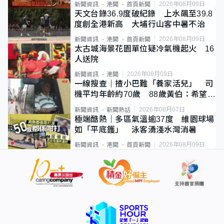
2026年08月09日
新聞資訊
港聞
首頁新聞
天文台錄36.9度破紀錄 上水飆至39.8
度創全港新高 大埔行山客中暑不治
2026年08月09日
新聞資訊
港聞
首頁新聞
太古城海景花園單位疑冷氣機起火 16
人送院
2026年08月09日
新聞資訊
港聞
一線搜查｜揸小巴難「養家活兒」 司
機平均年齡約70歲 88歲黃伯：希望一
直揸落去
2026年08月07日
新聞資訊
新聞熱話
極端酷熱｜多區氣溫逾37度 維園球場
如「平底鑊」 泳客湧淺水灣消暑
2026年08月09日
新聞資訊
港聞
首頁新聞