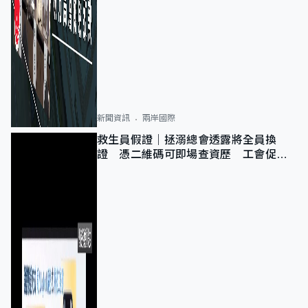
新聞資訊
兩岸國際
救生員假證｜拯溺總會透露將全員換
證 憑二維碼可即場查資歷 工會促加
強巡查