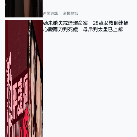
新聞資訊
新聞熱話
勸未婚夫戒煙爆命案 28歲女教師連捅
心臟兩刀判死緩 母斥判太重已上訴