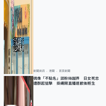
新聞資訊
港聞
首頁新聞
偶像「不點名」談粉絲越界 日女死忠
遭群起狙擊 掛繩開直播道歉後輕生