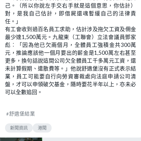
己。（所以你說左手交右手就是這個意思，你估計）
對，是我自己估計，即借屍還魂暫緩自己的法律責
任。」
有工會收到過百名員工求助，估計涉及拖欠工資及佣金
最少達1,500萬元。九龍東（工聯會）立法會議員鄧家
彪︰「因為他已欠兩個月，全體員工強積金共300萬
元，推論應該他一個月要出的薪金是1,500萬左右甚至
更多，換句話說這間公司欠全體員工千多萬元工資，還
未計算假期、遣散費等。」他說舒適堡沒有正式表示結
業，員工可能要自行向勞資審裁處向法庭申請公司清
盤，才可以申領破欠基金，隨時要花半年以上，亦未必
可以全數追回。
舒適堡結業
新聞資訊
港聞