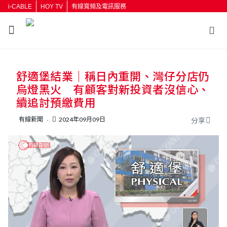
i-CABLE
HOY TV
有線寬頻及電訊服務
返回
舒適堡結業｜稱日內重開、灣仔分店仍
按輸入鍵開始搜尋
烏燈黑火 有顧客對新投資者沒信心、
續追討預繳費用
有線新聞
2024年09月09日
分享