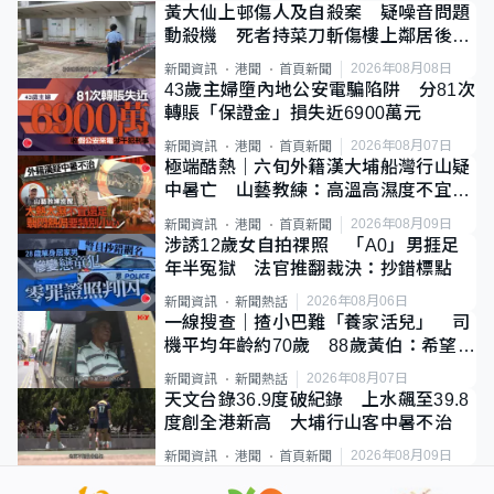
黃大仙上邨傷人及自殺案 疑噪音問題
動殺機 死者持菜刀斬傷樓上鄰居後墮
斃
2026年08月08日
新聞資訊
港聞
首頁新聞
43歲主婦墮內地公安電騙陷阱 分81次
轉賬「保證金」損失近6900萬元
2026年08月07日
新聞資訊
港聞
首頁新聞
極端酷熱｜六旬外籍漢大埔船灣行山疑
中暑亡 山藝教練：高溫高濕度不宜遠
足
2026年08月09日
新聞資訊
港聞
首頁新聞
涉誘12歲女自拍祼照 「A0」男捱足
年半冤獄 法官推翻裁決：抄錯標點
2026年08月06日
新聞資訊
新聞熱話
一線搜查｜揸小巴難「養家活兒」 司
機平均年齡約70歲 88歲黃伯：希望一
直揸落去
2026年08月07日
新聞資訊
新聞熱話
天文台錄36.9度破紀錄 上水飆至39.8
度創全港新高 大埔行山客中暑不治
2026年08月09日
新聞資訊
港聞
首頁新聞