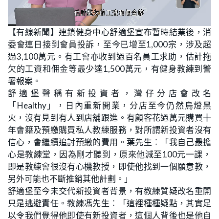
L
U
o
n
【有線新聞】連鎖健身中心舒適堡宣布暫時結業後，消
a
m
d
u
委會連日接到會員投訴，至今已增至1,000宗，涉及超
e
t
d
e
:
過3,100萬元。有工會亦收到過百名員工求助，估計拖
2
0
欠的工資和佣金等最少達1,500萬元，有健身教練到警
.
0
署報案。
0
%
舒適堡聲稱有新投資者，灣仔分店會改名
「Healthy」，日內重新開業，分店至今仍然烏燈黑
火，沒有見到有人到店舖跟進。有顧客花過萬元購買十
年會籍及預繳購買私人教練服務，對所謂新投資者沒有
信心，會繼續追討預繳的費用。葉先生︰「我自己最擔
心是教練堂，因為剛才聽到，原來他減至100元一課，
即是教練會很沒有心機教授，即使他找到一個願意教，
另外可能也不斷推銷其他計劃。」
舒適堡至今未交代新投資者背景，有教練質疑改名重開
只是逃避責任。教練馮先生︰「這裡種種疑點，其實足
以令我們覺得他即使有新投資者，這個人背後也是他自