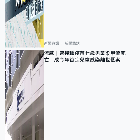
新聞資訊
新聞熱話
流感｜曾接種疫苗七歲男童染甲流死
亡 成今年首宗兒童感染離世個案