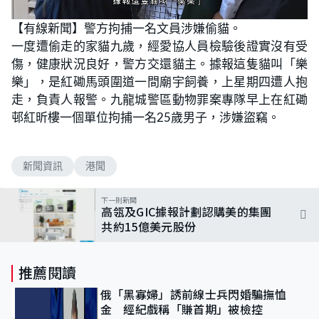
L
U
o
n
【有線新聞】警方拘捕一名文員涉嫌偷貓。
a
m
d
u
一度遭偷走的家貓九歲，經愛協人員檢驗後證實沒有受
e
t
d
e
:
傷，健康狀況良好，警方交還貓主。據報這隻貓叫「樂
1
0
樂」，是紅磡馬頭圍道一間廟宇飼養，上星期四遭人抱
0
.
走，負責人報警。九龍城警區動物罪案專隊早上在紅磡
0
0
邨紅昕樓一個單位拘捕一名25歲男子，涉嫌盜竊。
%
新聞資訊
港聞
下一則新聞
高瓴及GIC據報計劃認購美的集團
共約15億美元股份
推薦閱讀
俄「黑寡婦」誘前線士兵閃婚騙撫恤
金 經紀戲稱「賺首期」被檢控