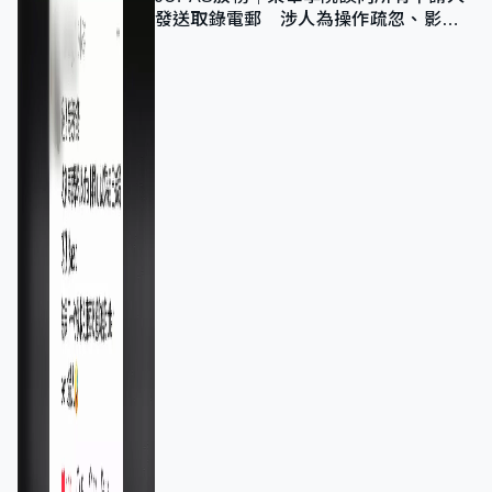
發送取錄電郵 涉人為操作疏忽、影響
11,139人