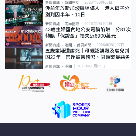
2026年08月06日
新聞資訊
新聞熱話
涉前年於新加坡機場傷人 港人母子分
別判囚半年、10日
2026年08月05日
新聞資訊
兩岸國際
43歲主婦墮內地公安電騙陷阱 分81次
轉賬「保證金」損失近6900萬元
2026年08月07日
新聞資訊
港聞
首頁新聞
五歲童疑遭虐死｜母親認誤殺及虐兒判
囚22年 官斥被告殘忍、同類案最惡劣
2026年08月05日
新聞資訊
港聞