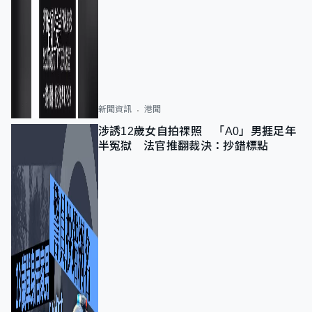
新聞資訊
港聞
涉誘12歲女自拍祼照 「A0」男捱足年
半冤獄 法官推翻裁決：抄錯標點