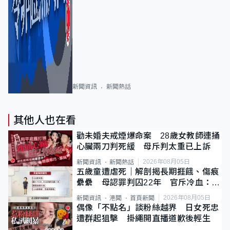
新聞資訊
新聞熱話
其他人也在看
勸未婚夫戒煙爆命案 28歲女教師連捅
心臟兩刀判死緩 母斥判太重已上訴
2026年08月05日
新聞資訊
新聞熱話
五歲童遭虐死｜解剖揭長期捱餓、傷痕
纍纍 母認罪判囚22年 官斥冷血：同
類案最惡劣
2026年08月05日
新聞資訊
港聞
首頁新聞
偶像「不點名」談粉絲越界 日女死忠
遭群起狙擊 掛繩開直播道歉後輕生