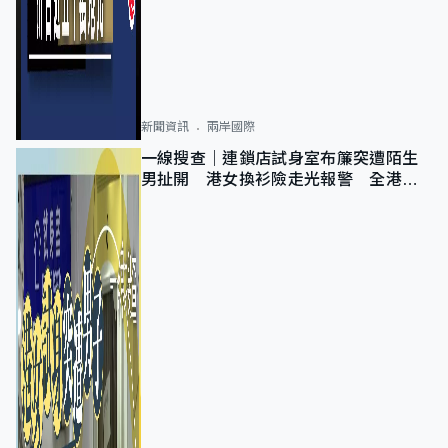
新聞資訊
兩岸國際
一線搜查｜連鎖店試身室布簾突遭陌生
男扯開 港女換衫險走光報警 全港分
店急換實體門