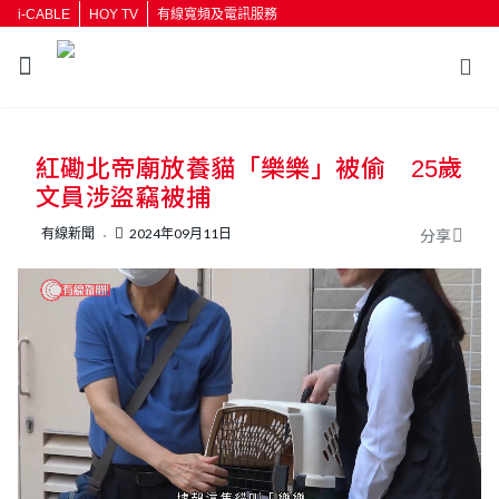
i-CABLE
HOY TV
有線寬頻及電訊服務
返回
紅磡北帝廟放養貓「樂樂」被偷 25歲
按輸入鍵開始搜尋
文員涉盜竊被捕
有線新聞
2024年09月11日
分享