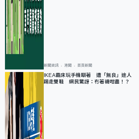
新聞資訊
港聞
首頁新聞
IKEA霸床玩手機瞓著 遭「無良」途人
踢走雙鞋 網民驚訝：冇著襪咁盡！？