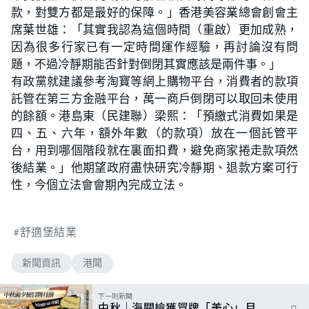
款，對雙方都是最好的保障。」香港美容業總會創會主
席葉世雄：「其實我認為這個時間（重啟）更加成熟，
因為很多行家已有一定時間運作經驗，再討論沒有問
題，不過冷靜期能否針對倒閉其實應該是兩件事。」
有政黨就建議參考淘寶等網上購物平台，消費者的款項
託管在第三方金融平台，萬一商戶倒閉可以取回未使用
的餘額。港島東（民建聯）梁熙：「預繳式消費如果是
四、五、六年，額外年數（的款項）放在一個託管平
台，用到哪個階段就在裏面扣費，避免商家捲走款項然
後結業。」他期望政府盡快研究冷靜期、退款方案可行
性，今個立法會會期內完成立法。
舒適堡結業
新聞資訊
港聞
下一則新聞
中秋｜海關檢獲冒牌「美心」月