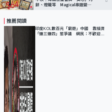
餅、燈籠等 Magical串錯變
「Magieal」 5人被捕
推薦閱讀
印度KOL數百元「窮遊」中國 靠接濟
「嫌三嫌四」惹爭議 網民：不歡迎劣
質旅客