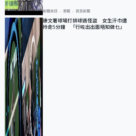
新聞資訊
港聞
首頁新聞
康文署球場打排球遇怪盜 女生汗巾遭
拎走5分鐘 「行咗出出面唔知做乜」