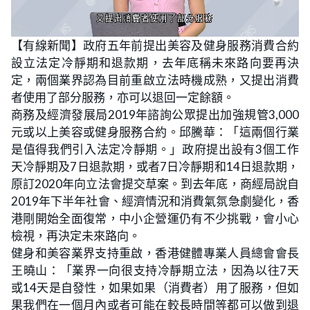
L
U
o
n
【有線新聞】政府五年前提出美容及健身服務消費合約
a
m
d
u
設立法定冷靜期和退款期，去年底稱未來路向要再決
e
t
d
e
:
定，兩個業界認為目前重啟立法時機成熟，又提出消費
2
1
者使用了部分服務，亦可以退回一定餘額。
.
1
商務及經濟發展局2019年諮詢公眾提出加強規管3,000
3
%
元或以上美容或健身服務合約。邱騰華：「這兩個行業
是值得我們引入法定冷靜期。」政府提出設有3個工作
天冷靜期及7日退款期，或者7日冷靜期和14日退款期，
原訂2020年向立法會提交草案。到去年底，商經局說自
2019年下半年社會、經濟情況和消費氣氛急劇變化，香
港剛開始全面復常，中小企營運仍有不少挑戰，會小心
檢視，再決定未來路向。
健身和美容業界支持重啟，香港健體專業人員總會會長
王曉山：「業界一向很支持冷靜期立法，因為以往7天
或14天是自發性，如果如果（消費者）用了服務，但如
果我們在一個月內或者可能在較長時間等都可以做到退