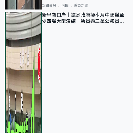
新聞資訊
港聞
首頁新聞
新皇崗口岸｜據悉政府擬本月中起辦至
少四場大型演練 動員逾三萬公務員人
次測試