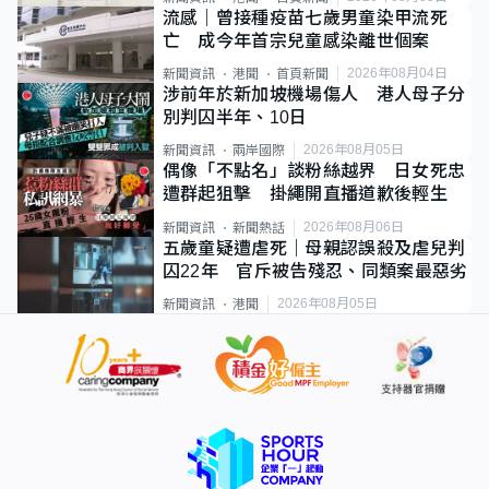
流感｜曾接種疫苗七歲男童染甲流死
亡 成今年首宗兒童感染離世個案
2026年08月04日
新聞資訊
港聞
首頁新聞
涉前年於新加坡機場傷人 港人母子分
別判囚半年、10日
2026年08月05日
新聞資訊
兩岸國際
偶像「不點名」談粉絲越界 日女死忠
遭群起狙擊 掛繩開直播道歉後輕生
2026年08月06日
新聞資訊
新聞熱話
五歲童疑遭虐死｜母親認誤殺及虐兒判
囚22年 官斥被告殘忍、同類案最惡劣
2026年08月05日
新聞資訊
港聞