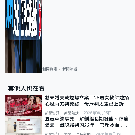
新聞資訊
新聞熱話
其他人也在看
勸未婚夫戒煙爆命案 28歲女教師連捅
心臟兩刀判死緩 母斥判太重已上訴
2026年08月05日
新聞資訊
新聞熱話
五歲童遭虐死｜解剖揭長期捱餓、傷痕
纍纍 母認罪判囚22年 官斥冷血：同
類案最惡劣
2026年08月05日
新聞資訊
港聞
首頁新聞