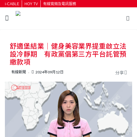
i-CABLE
HOY TV
有線寬頻及電訊服務
返回
舒適堡結業｜健身美容業界提重啟立法
按輸入鍵開始搜尋
設冷靜期 有政黨倡第三方平台託管預
繳款項
有線新聞
2024年09月12日
分享