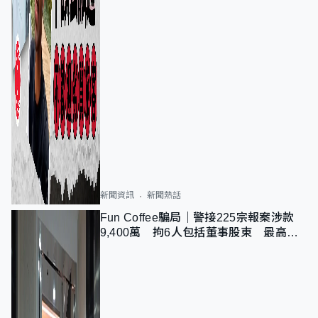
新聞資訊
新聞熱話
Fun Coffee騙局｜警接225宗報案涉款
9,400萬 拘6人包括董事股東 最高金
額一宗涉近千萬