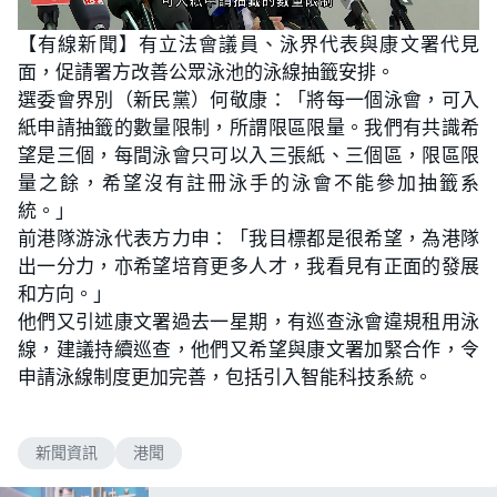
L
U
o
n
【有線新聞】有立法會議員、泳界代表與康文署代見
a
m
d
u
面，促請署方改善公眾泳池的泳線抽籤安排。
e
t
d
e
:
選委會界別（新民黨）何敬康：「將每一個泳會，可入
4
5
紙申請抽籤的數量限制，所謂限區限量。我們有共識希
.
4
望是三個，每間泳會只可以入三張紙、三個區，限區限
5
%
量之餘，希望沒有註冊泳手的泳會不能參加抽籤系
統。」
前港隊游泳代表方力申：「我目標都是很希望，為港隊
出一分力，亦希望培育更多人才，我看見有正面的發展
和方向。」
他們又引述康文署過去一星期，有巡查泳會違規租用泳
線，建議持續巡查，他們又希望與康文署加緊合作，令
申請泳線制度更加完善，包括引入智能科技系統。
新聞資訊
港聞