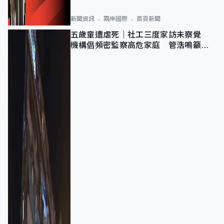
新聞資訊
兩岸國際
首頁新聞
五歲童遭虐死｜社工三度家訪未察覺
機構倡頻密監察高危家庭 管浩鳴籲加
強跨部門協作