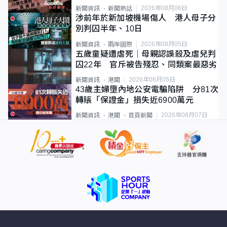
2026年08月06日
新聞資訊
新聞熱話
涉前年於新加坡機場傷人 港人母子分
別判囚半年、10日
2026年08月05日
新聞資訊
兩岸國際
五歲童疑遭虐死｜母親認誤殺及虐兒判
囚22年 官斥被告殘忍、同類案最惡劣
2026年08月05日
新聞資訊
港聞
43歲主婦墮內地公安電騙陷阱 分81次
轉賬「保證金」損失近6900萬元
2026年08月07日
新聞資訊
港聞
首頁新聞