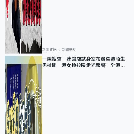
新聞資訊
新聞熱話
一線搜查｜連鎖店試身室布簾突遭陌生
男扯開 港女換衫險走光報警 全港分
店急換實體門