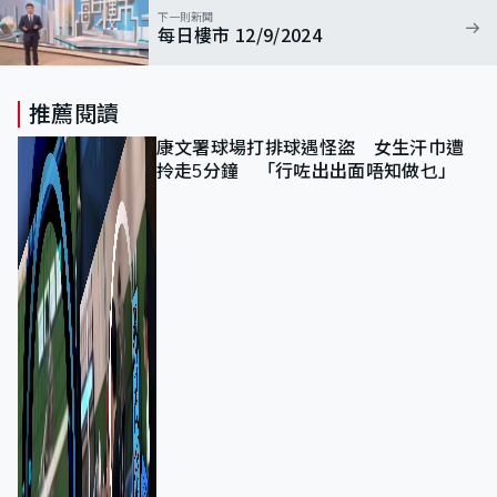
下一則新聞
每日樓市 12/9/2024
推薦閱讀
康文署球場打排球遇怪盜 女生汗巾遭
拎走5分鐘 「行咗出出面唔知做乜」