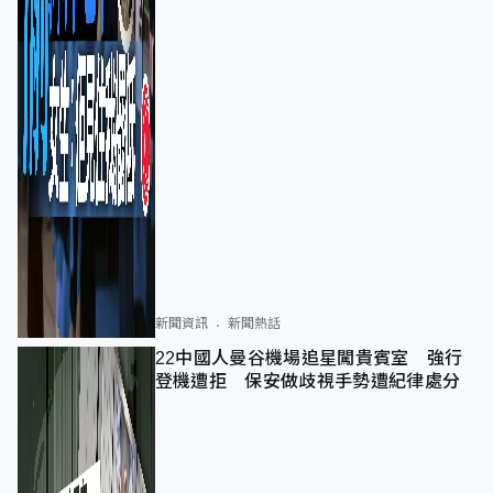
新聞資訊
新聞熱話
22中國人曼谷機場追星闖貴賓室 強行
登機遭拒 保安做歧視手勢遭紀律處分