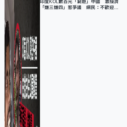
印度KOL數百元「窮遊」中國 靠接濟
「嫌三嫌四」惹爭議 網民：不歡迎劣
質旅客