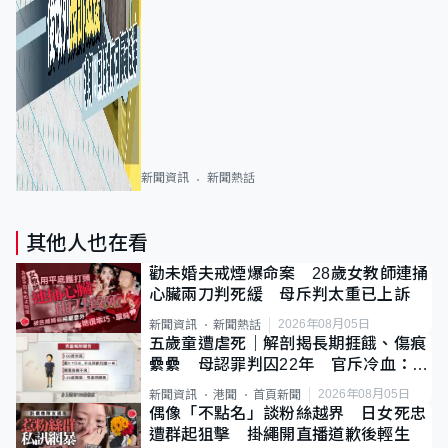
新聞資訊
新聞熱話
其他人也在看
勸未婚夫戒煙爆命案 28歲女教師連捅
心臟兩刀判死緩 母斥判太重已上訴
2026年08月05日
新聞資訊
新聞熱話
五歲童遭虐死｜解剖揭長期捱餓、傷痕
纍纍 母認罪判囚22年 官斥冷血：同
類案最惡劣
2026年08月05日
新聞資訊
港聞
首頁新聞
偶像「不點名」談粉絲越界 日女死忠
遭群起狙擊 掛繩開直播道歉後輕生