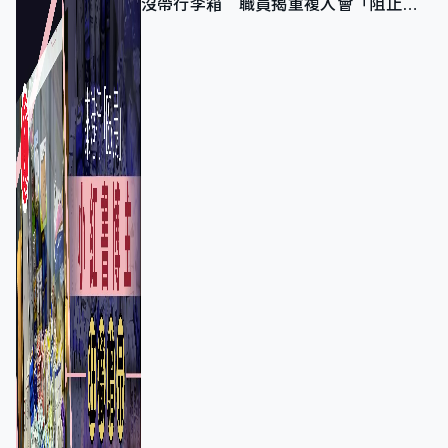
沒帶行李箱 職員揭重複入會「阻止唔
到」