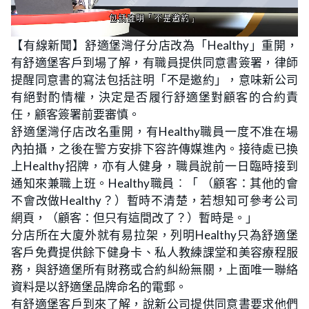
L
U
o
n
【有線新聞】舒適堡灣仔分店改為「Healthy」重開，
a
m
d
u
有舒適堡客戶到場了解，有職員提供同意書簽署，律師
e
t
d
e
:
提醒同意書的寫法包括註明「不是邀約」，意味新公司
1
6
有絕對酌情權，決定是否履行舒適堡對顧客的合約責
.
1
任，顧客簽署前要審慎。
7
%
舒適堡灣仔店改名重開，有Healthy職員一度不准在場
內拍攝，之後在警方安排下容許傳媒進內。接待處已換
上Healthy招牌，亦有人健身，職員說前一日臨時接到
通知來兼職上班。Healthy職員︰「 （顧客：其他的會
不會改做Healthy？）暫時不清楚，若想知可參考公司
網頁，（顧客：但只有這間改了？）暫時是。」
分店所在大廈外就有易拉架，列明Healthy只為舒適堡
客戶免費提供餘下健身卡、私人教練課堂和美容療程服
務，與舒適堡所有財務或合約糾紛無關，上面唯一聯絡
資料是以舒適堡品牌命名的電郵。
有舒適堡客戶到來了解，說新公司提供同意書要求他們