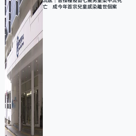
流感｜曾接種疫苗七歲男童染甲流死
亡 成今年首宗兒童感染離世個案