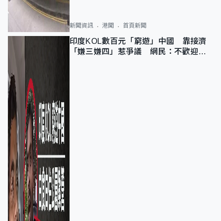
新聞資訊
港聞
首頁新聞
印度KOL數百元「窮遊」中國 靠接濟
「嫌三嫌四」惹爭議 網民：不歡迎劣
質旅客