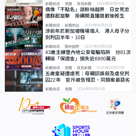
類案最惡劣
2026年08月05日
新聞資訊
港聞
首頁新聞
偶像「不點名」談粉絲越界 日女死忠
遭群起狙擊 掛繩開直播道歉後輕生
2026年08月06日
新聞資訊
新聞熱話
涉前年於新加坡機場傷人 港人母子分
別判囚半年、10日
2026年08月05日
新聞資訊
兩岸國際
43歲主婦墮內地公安電騙陷阱 分81次
轉賬「保證金」損失近6900萬元
2026年08月07日
新聞資訊
港聞
首頁新聞
五歲童疑遭虐死｜母親認誤殺及虐兒判
囚22年 官斥被告殘忍、同類案最惡劣
2026年08月05日
新聞資訊
港聞