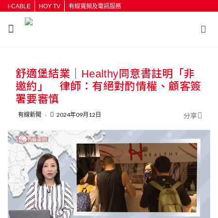
i-CABLE
HOY TV
有線寬頻及電訊服務
返回
舒適堡結業｜Healthy同意書註明「非
按輸入鍵開始搜尋
邀約」 律師：有絕對酌情權、顧客簽
署要審慎
有線新聞
2024年09月12日
分享