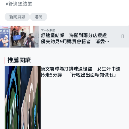
舒適堡結業
新聞資訊
港聞
下一則新聞
舒適堡結業｜海關到兩分店搜證
優先約見9月購買會籍者 消委
會：投訴金額破億元
推薦閱讀
康文署球場打排球遇怪盜 女生汗巾遭
拎走5分鐘 「行咗出出面唔知做乜」