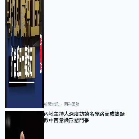
新聞資訊
兩岸國際
內地主持人深度訪談名導路蘭成熱話
掀中西意識形態鬥爭