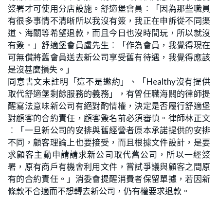
簽署才可使用分店設施。舒適堡會員︰「因為那些職員
有很多事情不清晰所以我沒有簽，我正在申訴從不同渠
道、海關等希望退款，而且今日也沒時間玩，所以就沒
有簽。」舒適堡會員盧先生︰「作為會員，我覺得現在
可無償將舊會員送去新公司享受舊有待遇，我覺得應該
是沒甚麼損失。」
同意書文末註明「這不是邀約」、「Healthy沒有提供
取代舒適堡剩餘服務的義務」，有曾任職海關的律師提
醒寫法意味新公司有絕對酌情權，決定是否履行舒適堡
對顧客的合約責任，顧客簽名前必須審慎。律師林正文
︰「一旦新公司的安排與舊經營者原本承諾提供的安排
不同，顧客理論上也要接受，而且根據文件設計，是要
求顧客主動申請請求新公司取代舊公司，所以一經簽
署，原有商戶有機會利用文件，嘗試爭議與顧客之間原
有的合約責任。」消委會提醒消費者保留單據，若因新
條款不合適而不想轉去新公司，仍有權要求退款。