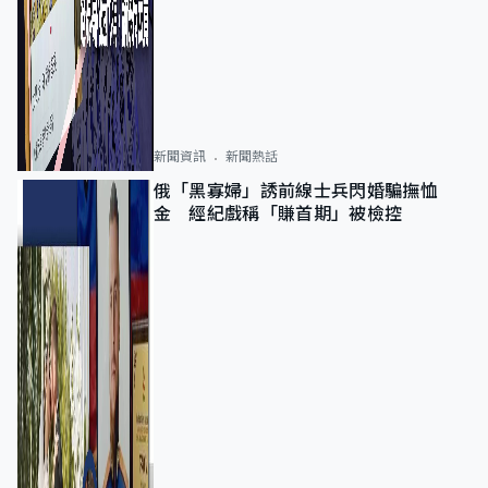
新聞資訊
新聞熱話
俄「黑寡婦」誘前線士兵閃婚騙撫恤
金 經紀戲稱「賺首期」被檢控