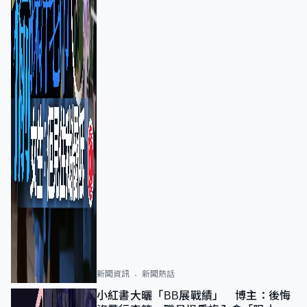
新聞資訊
新聞熱話
小紅書大曬「BB展戰績」 博主：後悔