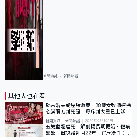
新聞資訊
新聞熱話
其他人也在看
勸未婚夫戒煙爆命案 28歲女教師連捅
心臟兩刀判死緩 母斥判太重已上訴
2026年08月05日
新聞資訊
新聞熱話
五歲童遭虐死｜解剖揭長期捱餓、傷痕
纍纍 母認罪判囚22年 官斥冷血：同