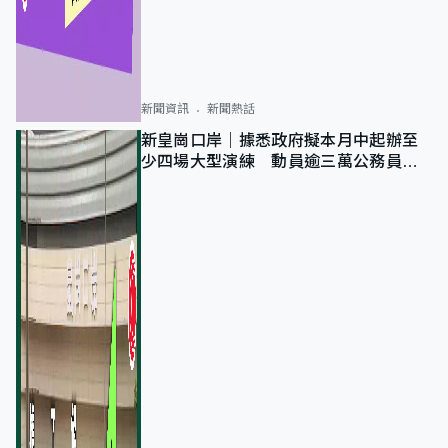
新聞資訊
新聞熱話
新皇崗口岸｜據悉政府擬本月中起辦至
少四場大型演練 動員逾三萬公務員人
次測試