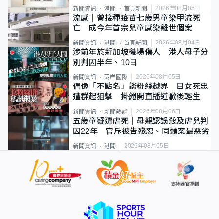
類案最惡劣
2026年08月05日
新聞資訊
港聞
首頁新聞
流感｜曾接種疫苗七歲男童染甲流死
亡 成今年首宗兒童感染離世個案
2026年08月04日
新聞資訊
港聞
首頁新聞
涉前年於新加坡機場傷人 港人母子分
別判囚半年、10日
2026年08月05日
新聞資訊
兩岸國際
偶像「不點名」談粉絲越界 日女死忠
遭群起狙擊 掛繩開直播道歉後輕生
2026年08月06日
新聞資訊
新聞熱話
五歲童疑遭虐死｜母親認誤殺及虐兒判
囚22年 官斥被告殘忍、同類案最惡劣
2026年08月05日
新聞資訊
港聞