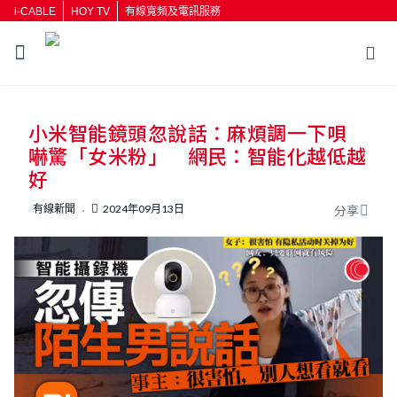
i-CABLE
HOY TV
有線寬頻及電訊服務
返回
小米智能鏡頭忽說話：麻煩調一下唄
按輸入鍵開始搜尋
嚇驚「女米粉」 網民：智能化越低越
好
有線新聞
2024年09月13日
分享