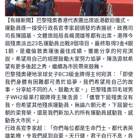
【有線新聞】巴黎殘奧香港代表團出席返港歡迎儀式。
運動員逐一接受行政長官李家超頒發的表揚狀，政務司
司長陳國基、文體旅局局長楊潤雄等都有出席。港隊今
屆殘奧派出23名運動員出戰8個項目，最終取得3金4銀
1銅，是繼倫敦奧運後最佳成績。獲邀分享的何宛淇
說，希望用自己的經歷鼓勵大家努力追夢，陳浩源就希
望有更多後起之秀，繼續為市民帶來鼓舞。
巴黎殘奧硬地滾球女子BC3級金牌得主何宛淇：「即使
我們身體有困難都可勇於追夢，我們希望用自己的故
事，分享給不同的人、鼓勵大家。」巴黎殘奧羽毛球男
子WH2級單打銀牌得主陳浩源：「儘管下屆殘奧沒有
我，但希望其他殘疾運動員，無論六朝元老，下屆變七
朝的梁育榮，還是我們新加入的所有運動員感動我、感
動各大市民。」
行政長官李家超：「你們每位都是生命鬥士，都代表英
雄氣魄，令我們感到自豪。天行健，君子自行不息，各