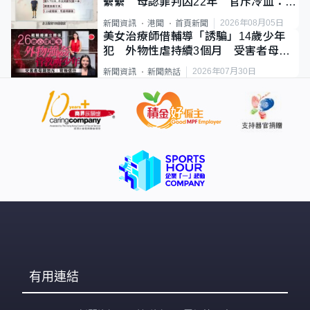
纍纍 母認罪判囚22年 官斥冷血：同
類案最惡劣
2026年08月05日
新聞資訊
港聞
首頁新聞
美女治療師借輔導「誘騙」14歲少年
犯 外物性虐持續3個月 受害者母：
要保護其他人
2026年07月30日
新聞資訊
新聞熱話
有用連結