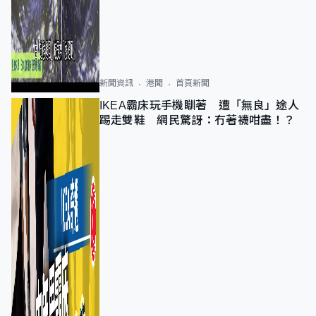
新聞資訊
港聞
首頁新聞
IKEA霸床玩手機瞓著 遭「無良」途人
踢走雙鞋 網民驚訝：冇著襪咁盡！？