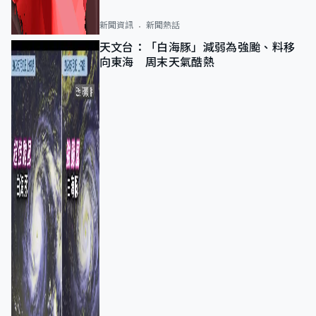
新聞資訊
新聞熱話
天文台：「白海豚」減弱為強颱、料移
向東海 周末天氣酷熱