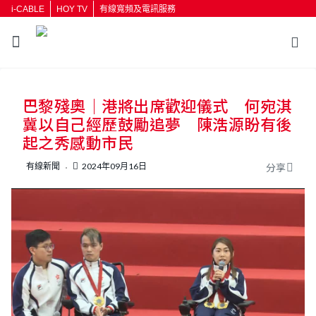
i-CABLE
HOY TV
有線寬頻及電訊服務
返回
巴黎殘奧｜港將出席歡迎儀式 何宛淇
按輸入鍵開始搜尋
冀以自己經歷鼓勵追夢 陳浩源盼有後
起之秀感動市民
有線新聞
2024年09月16日
分享