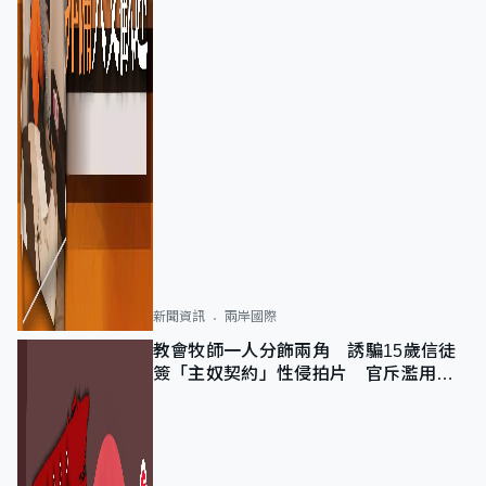
新聞資訊
兩岸國際
教會牧師一人分飾兩角 誘騙15歲信徒
簽「主奴契約」性侵拍片 官斥濫用教
友信任、二審判囚9年