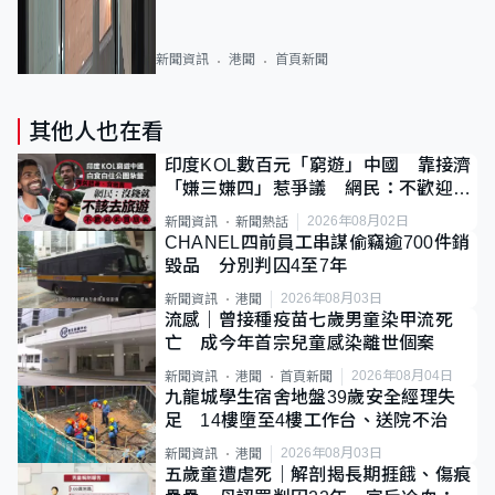
新聞資訊
港聞
首頁新聞
其他人也在看
印度KOL數百元「窮遊」中國 靠接濟
「嫌三嫌四」惹爭議 網民：不歡迎劣
質旅客
2026年08月02日
新聞資訊
新聞熱話
CHANEL四前員工串謀偷竊逾700件銷
毀品 分別判囚4至7年
2026年08月03日
新聞資訊
港聞
流感｜曾接種疫苗七歲男童染甲流死
亡 成今年首宗兒童感染離世個案
2026年08月04日
新聞資訊
港聞
首頁新聞
九龍城學生宿舍地盤39歲安全經理失
足 14樓墮至4樓工作台、送院不治
2026年08月03日
新聞資訊
港聞
五歲童遭虐死｜解剖揭長期捱餓、傷痕