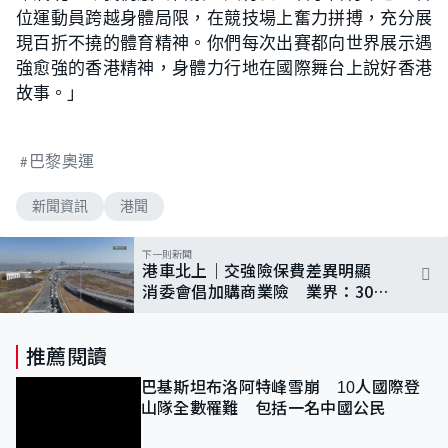
位運動員跨越身體局限，在競技場上奮力拼搏，充分展
現百折不撓的體育精神。你們每次出賽都向世界展示遇
強愈強的香港精神，身體力行地在國際舞台上說好香港
故事。」
巴黎奧運
新聞資訊
港聞
下一則新聞
港車北上｜交強險保費差異明顯
消委會倡加購商業險 業界：300
萬賠償額才夠
推薦閱讀
巴基斯坦布洛阿特峰雪崩 10人國際登
山隊全數罹難 包括一名中國公民