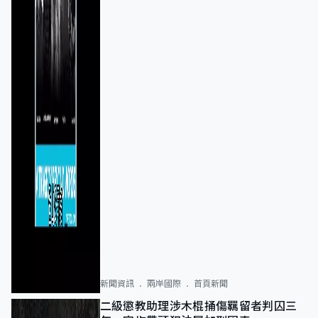
新聞資訊
兩岸國際
首頁新聞
二級懲教助理涉木棍捅傷羈留者判囚三