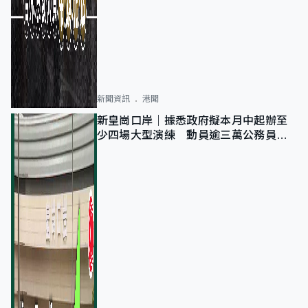
新聞資訊
港聞
新皇崗口岸｜據悉政府擬本月中起辦至
少四場大型演練 動員逾三萬公務員人
次測試