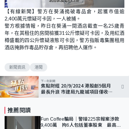
L
U
o
n
【有線新聞】警方在葵涌搗破毒品倉，起獲市值逾
a
m
d
u
2,400萬元懷疑可卡因，一人被捕。
e
t
d
e
:
警方根據情報，昨日在葵涌一間酒店截查一名25歲青
1
0
年，在其租住的房間檢獲31公斤懷疑可卡因，及用紅酒
0
.
樽盛載的四公升懷疑液態可卡因，警方指販毒集團租用
0
0
酒店掩飾作毒品貯存倉，再招聘他人運作。
%
新聞資訊
港聞
下一則新聞
焦點財經 20/9/2024 港股創5個月
最長升浪 市建局九龍城項目僅收一
標書
推薦閱讀
Fun Coffee騙局｜警接225宗報案涉款
9,400萬 拘6人包括董事股東 最高金