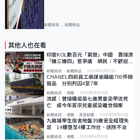
新聞資訊
新聞熱話
其他人也在看
印度KOL數百元「窮遊」中國 靠接濟
「嫌三嫌四」惹爭議 網民：不歡迎劣
質旅客
2026年08月02日
新聞資訊
新聞熱話
CHANEL四前員工串謀偷竊逾700件銷
毀品 分別判囚4至7年
2026年08月03日
新聞資訊
港聞
流感｜曾接種疫苗七歲男童染甲流死
亡 成今年首宗兒童感染離世個案
2026年08月04日
新聞資訊
港聞
首頁新聞
九龍城學生宿舍地盤39歲安全經理失
足 14樓墮至4樓工作台、送院不治
2026年08月03日
新聞資訊
港聞