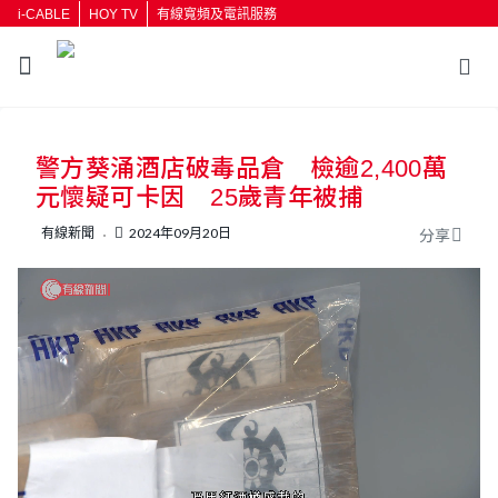
i-CABLE
HOY TV
有線寬頻及電訊服務
返回
警方葵涌酒店破毒品倉 檢逾2,400萬
按輸入鍵開始搜尋
元懷疑可卡因 25歲青年被捕
有線新聞
2024年09月20日
分享