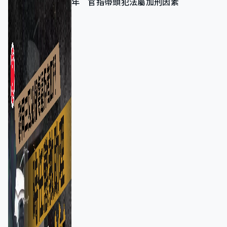
年 官指帶頭犯法屬加刑因素