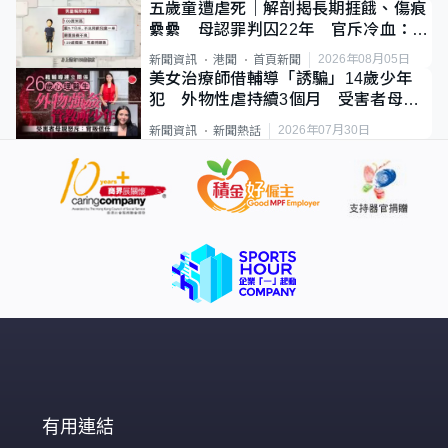
五歲童遭虐死｜解剖揭長期捱餓、傷痕
纍纍 母認罪判囚22年 官斥冷血：同
類案最惡劣
2026年08月05日
新聞資訊
港聞
首頁新聞
美女治療師借輔導「誘騙」14歲少年
犯 外物性虐持續3個月 受害者母：
要保護其他人
2026年07月30日
新聞資訊
新聞熱話
有用連結