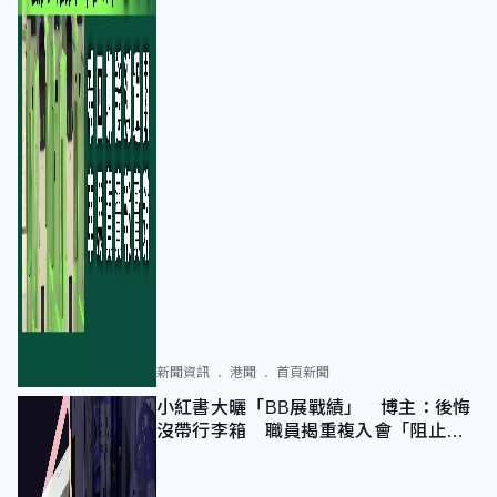
新聞資訊
港聞
首頁新聞
小紅書大曬「BB展戰績」 博主：後悔
沒帶行李箱 職員揭重複入會「阻止唔
到」