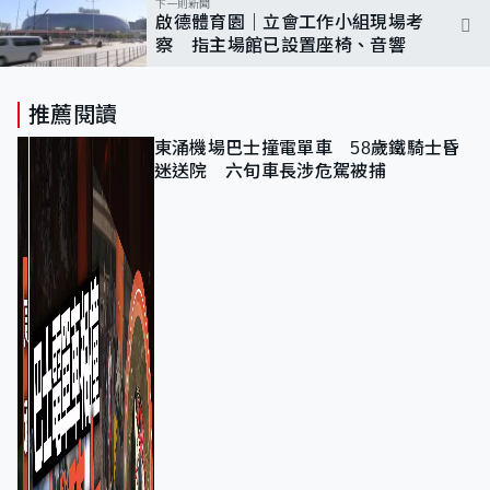
下一則新聞
啟德體育園｜立會工作小組現場考
察 指主場館已設置座椅、音響
推薦閱讀
東涌機場巴士撞電單車 58歲鐵騎士昏
迷送院 六旬車長涉危駕被捕