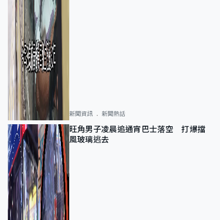
新聞資訊
新聞熱話
旺角男子凌晨追通宵巴士落空 打爆擋
風玻璃逃去