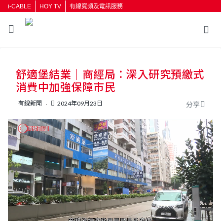
i-CABLE
HOY TV
有線寬頻及電訊服務
返回
舒適堡結業｜商經局：深入研究預繳式
按輸入鍵開始搜尋
消費中加強保障巿民
有線新聞
2024年09月23日
分享