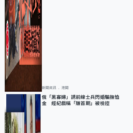
新聞資訊
港聞
俄「黑寡婦」誘前線士兵閃婚騙撫恤
金 經紀戲稱「賺首期」被檢控