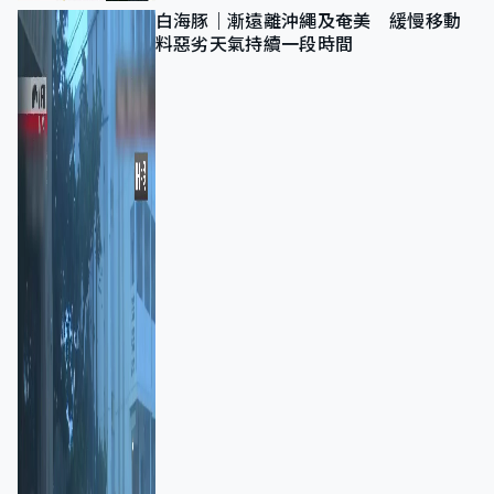
白海豚｜漸遠離沖繩及奄美 緩慢移動
料惡劣天氣持續一段時間