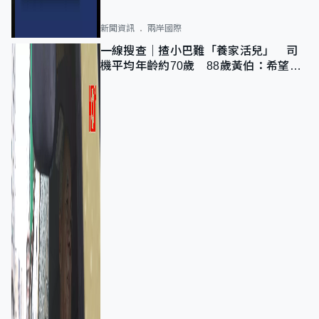
新聞資訊
兩岸國際
一線搜查｜揸小巴難「養家活兒」 司
機平均年齡約70歲 88歲黃伯：希望一
直揸落去