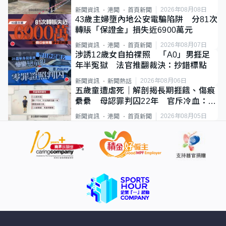
斃
2026年08月08日
新聞資訊
港聞
首頁新聞
43歲主婦墮內地公安電騙陷阱 分81次
轉賬「保證金」損失近6900萬元
2026年08月07日
新聞資訊
港聞
首頁新聞
涉誘12歲女自拍祼照 「A0」男捱足
年半冤獄 法官推翻裁決：抄錯標點
2026年08月06日
新聞資訊
新聞熱話
五歲童遭虐死｜解剖揭長期捱餓、傷痕
纍纍 母認罪判囚22年 官斥冷血：同
類案最惡劣
2026年08月05日
新聞資訊
港聞
首頁新聞