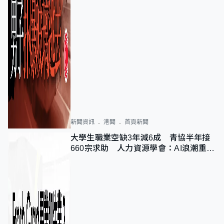
新聞資訊
港聞
首頁新聞
大學生職業空缺3年減6成 青協半年接
660宗求助 人力資源學會：AI浪潮重整
職位需求