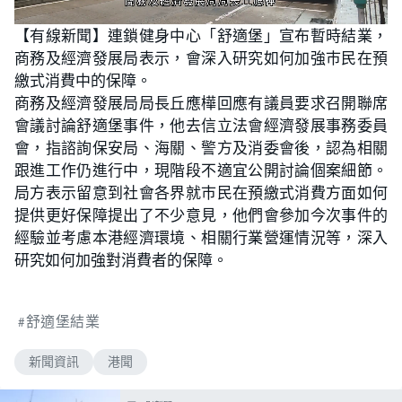
L
U
o
n
【有線新聞】連鎖健身中心「舒適堡」宣布暫時結業，
a
m
d
u
商務及經濟發展局表示，會深入研究如何加強巿民在預
e
t
d
e
:
繳式消費中的保障。
1
0
商務及經濟發展局局長丘應樺回應有議員要求召開聯席
0
.
會議討論舒適堡事件，他去信立法會經濟發展事務委員
0
0
會，指諮詢保安局、海關、警方及消委會後，認為相關
%
跟進工作仍進行中，現階段不適宜公開討論個案細節。
局方表示留意到社會各界就巿民在預繳式消費方面如何
提供更好保障提出了不少意見，他們會參加今次事件的
經驗並考慮本港經濟環境、相關行業營運情況等，深入
研究如何加強對消費者的保障。
舒適堡結業
新聞資訊
港聞