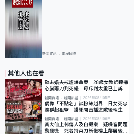
新聞資訊
兩岸國際
其他人也在看
勸未婚夫戒煙爆命案 28歲女教師連捅
心臟兩刀判死緩 母斥判太重已上訴
2026年08月05日
新聞資訊
新聞熱話
偶像「不點名」談粉絲越界 日女死忠
遭群起狙擊 掛繩開直播道歉後輕生
2026年08月06日
新聞資訊
新聞熱話
黃大仙上邨傷人及自殺案 疑噪音問題
動殺機 死者持菜刀斬傷樓上鄰居後墮