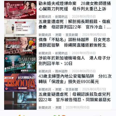
勸未婚夫戒煙爆命案 28歲女教師連捅
心臟兩刀判死緩 母斥判太重已上訴
2026年08月05日
新聞資訊
新聞熱話
五歲童遭虐死｜解剖揭長期捱餓、傷痕
纍纍 母認罪判囚22年 官斥冷血：同
類案最惡劣
2026年08月05日
新聞資訊
港聞
首頁新聞
偶像「不點名」談粉絲越界 日女死忠
遭群起狙擊 掛繩開直播道歉後輕生
2026年08月06日
新聞資訊
新聞熱話
涉前年於新加坡機場傷人 港人母子分
別判囚半年、10日
2026年08月05日
新聞資訊
兩岸國際
43歲主婦墮內地公安電騙陷阱 分81次
轉賬「保證金」損失近6900萬元
2026年08月07日
新聞資訊
港聞
首頁新聞
五歲童疑遭虐死｜母親認誤殺及虐兒判
囚22年 官斥被告殘忍、同類案最惡劣
2026年08月05日
新聞資訊
港聞