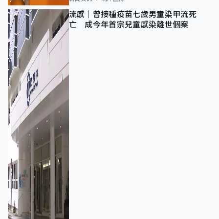
流感｜曾接種疫苗七歲男童染甲流死
亡 成今年首宗兒童感染離世個案