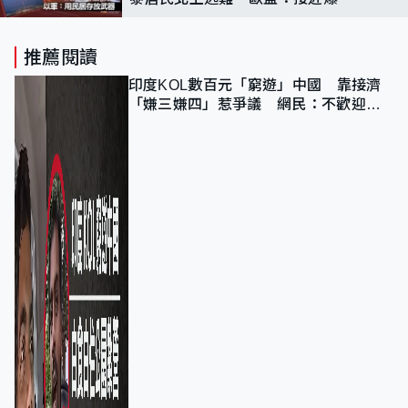
全面戰爭
推薦閱讀
印度KOL數百元「窮遊」中國 靠接濟
「嫌三嫌四」惹爭議 網民：不歡迎劣
質旅客