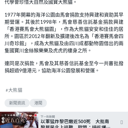
代學會珍惜大自然及國寶大熊貓。
1977年開幕的海洋公園由馬會捐款支持興建和資助其早
期營運。其後於1998年，馬會慈善信託基金捐款興建
「香港賽馬會大熊貓園」，作為大熊貓安安和佳佳的居
所。園區於2012年翻新及擴建後改名為「香港賽馬會四
川奇珍館」，成為大熊貓及由四川成都動物園借出的兩
隻國寶川金絲猴樂樂及虎虎的棲身之所。
連同是次捐款，馬會及其慈善信託基金至今一共審批撥
捐超過9億港元，協助海洋公園發展和營運。
大熊貓
新聞資訊
港聞
下一則新聞
以軍猛炸黎巴嫩近500死 大批南
黎居民北上逃難 歐盟：接近爆發