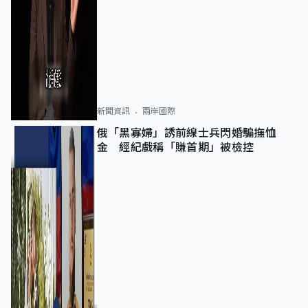
新聞資訊
兩岸國際
俄「黑寡婦」誘前線士兵閃婚騙撫恤
金 經紀戲稱「賺首期」被檢控