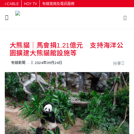
i-CABLE
HOY TV
有線寬頻及電訊服務
返回
大熊貓｜馬會捐1.21億元 支持海洋公
按輸入鍵開始搜尋
園擴建大熊貓館設施等
有線新聞
2024年09月24日
分享