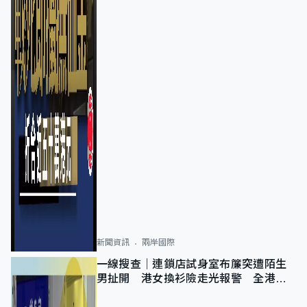
新聞資訊
兩岸國際
一線搜查｜連鎖店試身室布簾突遭陌生
男扯開 港女換衫險走光報警 全港分
店急換實體門