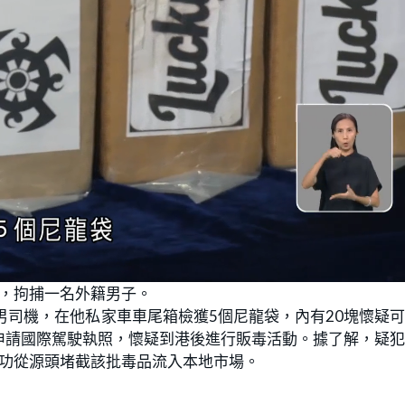
因，拘捕一名外籍男子。
男司機，在他私家車車尾箱檢獲5個尼龍袋，內有20塊懷疑
申請國際駕駛執照，懷疑到港後進行販毒活動。據了解，疑
成功從源頭堵截該批毒品流入本地市場。