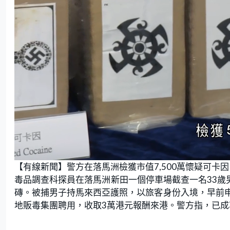
L
U
o
n
【有線新聞】警方在落馬洲檢獲市值7,500萬懷疑可卡
a
m
d
u
e
t
毒品調查科探員在落馬洲新田一個停車場截查一名33歲
d
e
:
磚。被捕男子持馬來西亞護照，以旅客身份入境，早前
6
5
.
地販毒集團聘用，收取3萬港元報酬來港。警方指，已
8
5
%