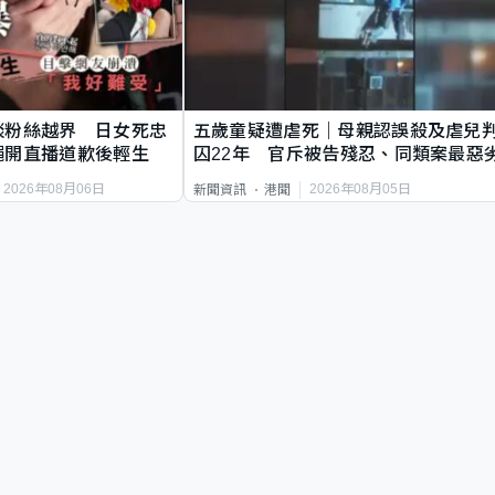
談粉絲越界 日女死忠
五歲童疑遭虐死｜母親認誤殺及虐兒
繩開直播道歉後輕生
囚22年 官斥被告殘忍、同類案最惡
2026年08月06日
2026年08月05日
新聞資訊
港聞