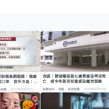
流感｜曾接種疫苗七歲男童染甲流死
解剖揭長期捱餓、傷痕
亡 成今年首宗兒童感染離世個案
22年 官斥冷血：同
2026年08月04日
新聞資訊
港聞
首頁新聞
2026年08月05日
頁新聞