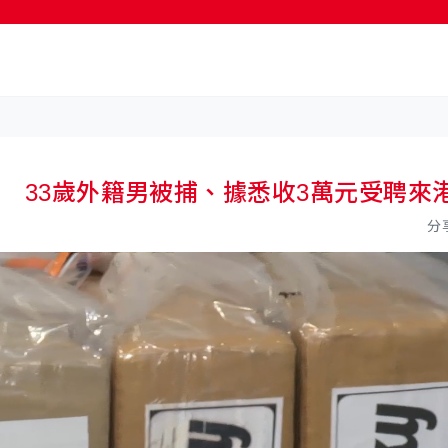
因 33歲外籍男被捕、據悉收3萬元受聘來
分