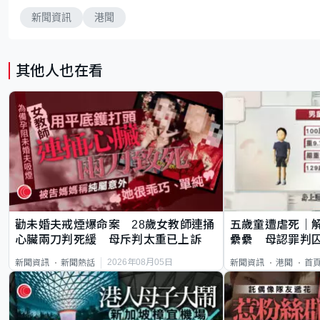
新聞資訊
港聞
其他人也在看
勸未婚夫戒煙爆命案 28歲女教師連捅
五歲童遭虐死｜
心臟兩刀判死緩 母斥判太重已上訴
纍纍 母認罪判囚
類案最惡劣
2026年08月05日
新聞資訊
新聞熱話
新聞資訊
港聞
首