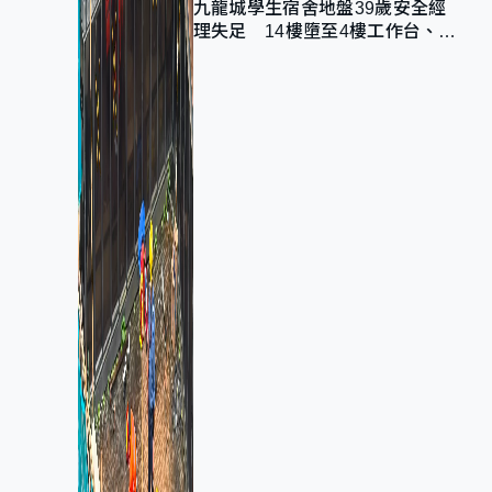
九龍城學生宿舍地盤39歲安全經
理失足 14樓墮至4樓工作台、送
院不治