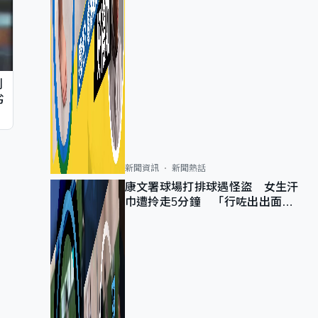
判
劣
新聞資訊
新聞熱話
康文署球場打排球遇怪盜 女生汗
巾遭拎走5分鐘 「行咗出出面唔
知做乜」