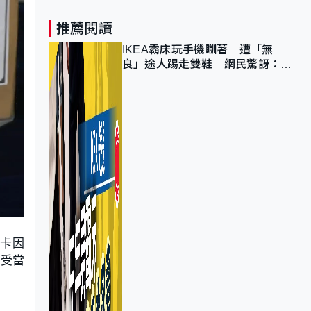
推薦閱讀
IKEA霸床玩手機瞓著 遭「無
良」途人踢走雙鞋 網民驚訝：冇
著襪咁盡！？
可卡因
犯受當