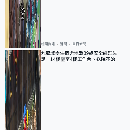
新聞資訊
港聞
首頁新聞
九龍城學生宿舍地盤39歲安全經理失
足 14樓墮至4樓工作台、送院不治