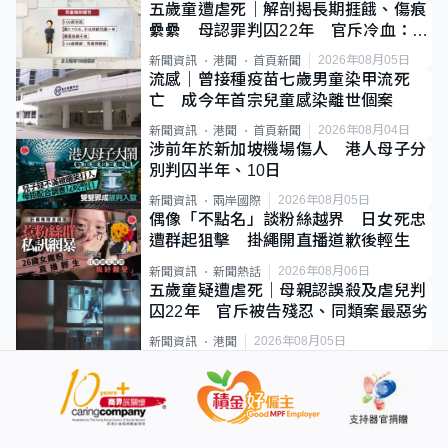
五歲童遭虐死｜解剖揭長期捱餓、傷痕
纍纍 母認罪判囚22年 官斥冷血：同
類案最惡劣
2026年08月05日
新聞資訊
港聞
首頁新聞
流感｜曾接種疫苗七歲男童染甲流死
亡 成今年首宗兒童感染離世個案
2026年08月04日
新聞資訊
港聞
首頁新聞
涉前年於新加坡機場傷人 港人母子分
別判囚半年、10日
2026年08月05日
新聞資訊
兩岸國際
偶像「不點名」談粉絲越界 日女死忠
遭群起狙擊 掛繩開直播道歉後輕生
2026年08月06日
新聞資訊
新聞熱話
五歲童疑遭虐死｜母親認誤殺及虐兒判
囚22年 官斥被告殘忍、同類案最惡劣
2026年08月05日
新聞資訊
港聞