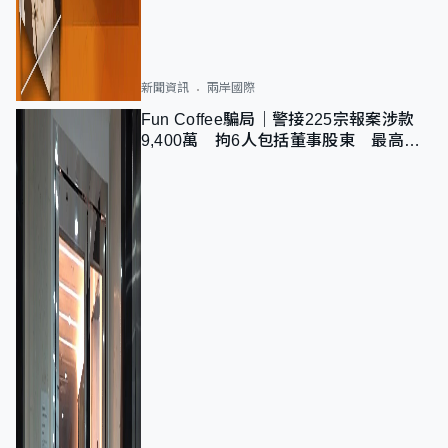
新聞資訊
兩岸國際
Fun Coffee騙局｜警接225宗報案涉款
9,400萬 拘6人包括董事股東 最高金
額一宗涉近千萬