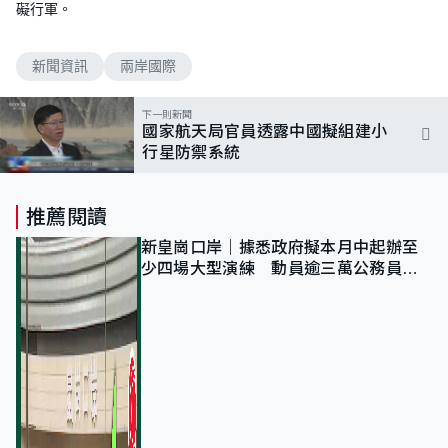
礙行軍。
新聞資訊
兩岸國際
下一則新聞
國家航天局官員透露中國擬組建小
行星防禦系統
推薦閱讀
新皇崗口岸｜據悉政府擬本月中起辦至
少四場大型演練 動員逾三萬公務員人
次測試