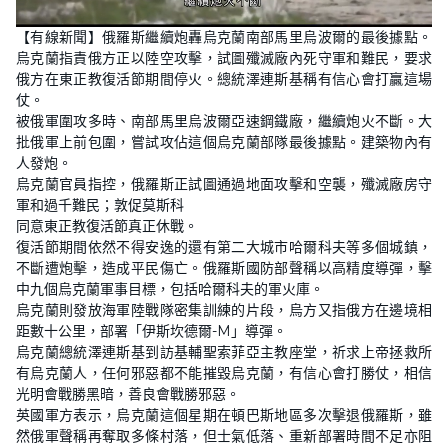
L
U
o
n
【有線新聞】俄羅斯繼續炮轟烏克蘭南部馬里烏波爾的最後據點。
a
m
d
u
烏克蘭指責俄方正以陸空攻擊，試圖殲滅廠內死守軍和難民，要求
e
t
d
e
俄方在東正教復活節期間停火。總統澤連斯基稱有信心會打贏這場
:
5
仗。
1
被俄軍圍攻多時、南部馬里烏波爾亞速鋼鐵廠，繼續炮火不斷。大
.
0
批俄軍上前包圍，嘗試攻佔這個烏克蘭部隊最後據點。建築物內有
4
%
人發炮。
烏克蘭官員指控，俄羅斯正試圖通過地面攻擊和空襲，殲滅廠房守
軍和過千難民；敦促莫斯科
同意東正教復活節真正休戰。
復活節期間依然不得安逸的還有第二大城市哈爾科夫等多個城鎮，
不斷遭炮擊，造成平民傷亡。俄羅斯國防部聲稱以高精度導彈，擊
中九個烏克蘭軍事目標，包括哈爾科夫的軍火庫。
烏克蘭則發放海軍陸戰隊密集訓練的片段，烏方又指俄方在邊境相
距數十公里，部署「伊斯坎德爾-M」導彈。
烏克蘭總統澤連斯基到訪基輔聖索菲亞主教座堂，祈求上帝拯救所
有烏克蘭人，任何邪惡都不能摧毀烏克蘭，有信心會打勝仗，相信
光明會戰勝黑暗，善良會戰勝邪惡。
英國軍方表示，烏克蘭這個星期在頓巴斯地區多次擊退俄羅斯，雖
然俄軍聲稱再奪取多條村落，但士氣低落、重新部署時間不足亦阻