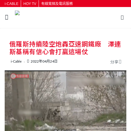
i-CABLE
HOY TV
有線寬頻及電訊服務
返回
俄羅斯持續陸空炮轟亞速鋼鐵廠 澤連
按輸入鍵開始搜尋
斯基稱有信心會打贏這場仗
i-Cable
2022年04月24日
分享