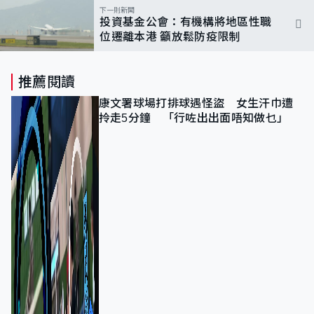
下一則新聞
投資基金公會：有機構將地區性職
位遷離本港 籲放鬆防疫限制
推薦閱讀
康文署球場打排球遇怪盜 女生汗巾遭
拎走5分鐘 「行咗出出面唔知做乜」