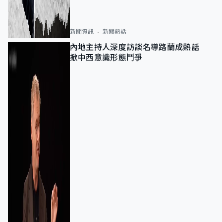
新聞資訊
新聞熱話
內地主持人深度訪談名導路蘭成熱話
掀中西意識形態鬥爭