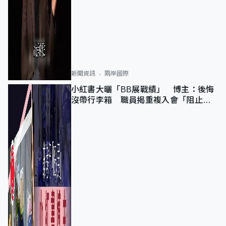
新聞資訊
兩岸國際
小紅書大曬「BB展戰績」 博主：後悔
沒帶行李箱 職員揭重複入會「阻止唔
到」