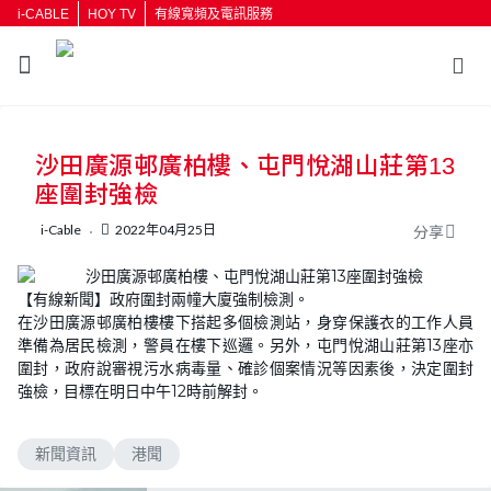
i-CABLE
HOY TV
有線寬頻及電訊服務
沙田廣源邨廣柏樓、屯門悅湖山莊第13
座圍封強檢
i-Cable
2022年04月25日
分享
【有線新聞】政府圍封兩幢大廈強制檢測。
在沙田廣源邨廣柏樓樓下搭起多個檢測站，身穿保護衣的工作人員
準備為居民檢測，警員在樓下巡邏。另外，屯門悅湖山莊第13座亦
圍封，政府說審視污水病毒量、確診個案情況等因素後，決定圍封
強檢，目標在明日中午12時前解封。
新聞資訊
港聞