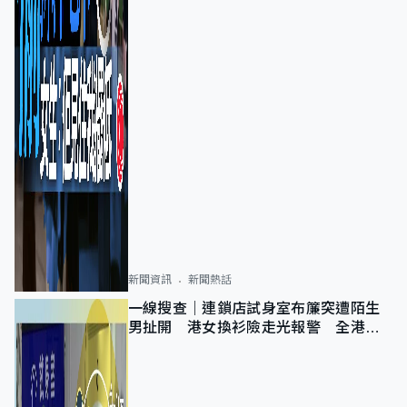
新聞資訊
新聞熱話
一線搜查｜連鎖店試身室布簾突遭陌生
男扯開 港女換衫險走光報警 全港分
店急換實體門