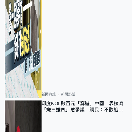
新聞資訊
新聞熱話
印度KOL數百元「窮遊」中國 靠接濟
「嫌三嫌四」惹爭議 網民：不歡迎劣
質旅客