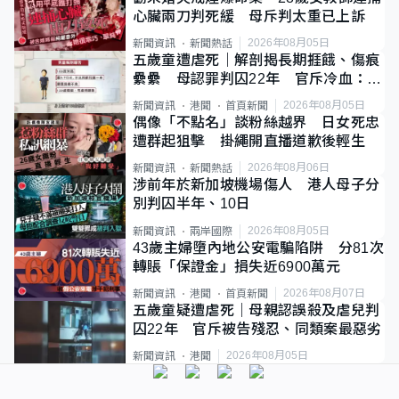
心臟兩刀判死緩 母斥判太重已上訴
2026年08月05日
新聞資訊
新聞熱話
五歲童遭虐死｜解剖揭長期捱餓、傷痕
纍纍 母認罪判囚22年 官斥冷血：同
類案最惡劣
2026年08月05日
新聞資訊
港聞
首頁新聞
偶像「不點名」談粉絲越界 日女死忠
遭群起狙擊 掛繩開直播道歉後輕生
2026年08月06日
新聞資訊
新聞熱話
涉前年於新加坡機場傷人 港人母子分
別判囚半年、10日
2026年08月05日
新聞資訊
兩岸國際
43歲主婦墮內地公安電騙陷阱 分81次
轉賬「保證金」損失近6900萬元
2026年08月07日
新聞資訊
港聞
首頁新聞
五歲童疑遭虐死｜母親認誤殺及虐兒判
囚22年 官斥被告殘忍、同類案最惡劣
2026年08月05日
新聞資訊
港聞