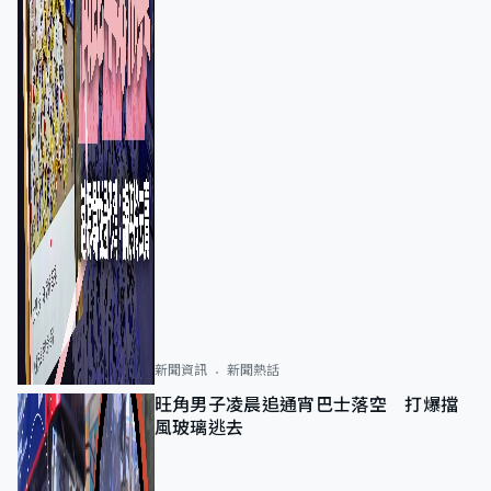
新聞資訊
新聞熱話
旺角男子凌晨追通宵巴士落空 打爆擋
風玻璃逃去