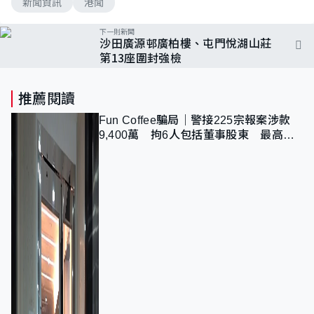
新聞資訊
港聞
下一則新聞
沙田廣源邨廣柏樓、屯門悅湖山莊
第13座圍封強檢
推薦閱讀
Fun Coffee騙局｜警接225宗報案涉款
9,400萬 拘6人包括董事股東 最高金
額一宗涉近千萬