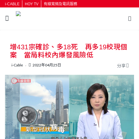
i-CABLE
HOY TV
有線寬頻及電訊服務
返回
增431宗確診、多18死 再多19校現個
按輸入鍵開始搜尋
案 當局料校內爆發風險低
i-Cable
2022年04月25日
分享