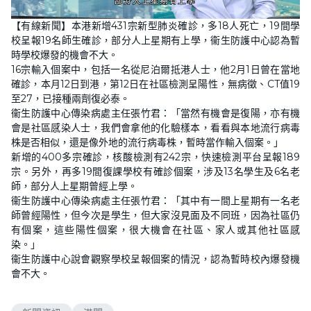
L
U
o
n
【有線新聞】本港新增431宗新型肺炎確診，多18人死亡，19間學
a
m
d
u
校呈報19名師生確診，部分人上星期有上學，衞生防護中心認為暫
e
t
d
e
時學校爆發的機會不大。
:
4
16宗輸入個案中，包括一名從尼泊爾抵港人士，他2月1日曾在當地
7
確診，本月12日到港，第12日在社區檢測呈陽性，無病徵、CT值19
.
5
至27，已接種兩劑復必泰。
8
%
衞生防護中心傳染病處主任張竹君：「當然有機會是復陽，亦有機
會是社區感染人士，我們會拿他的化驗樣本，看看與本地流行病毒
株是否相似，還是像外地的流行病毒株，暫時當作輸入個案。」
新增的400多宗確診，核酸檢測有242宗，快速檢測平台呈報189
宗。另外，再多19間復課學校有確診個案，涉及13名學生及6名老
師，部分人上星期曾經上學。
衞生防護中心傳染病處主任張竹君：「其中有一間上星期有一名老
師曾經陽性，但今次是學生，但大家沒見面及不同班，因為社區仍
有個案，這些陽性個案，很大機會在社區、家人或其他社區感
染。」
衞生防護中心說會觀察學校呈報個案的情況，認為暫時校內爆發機
會不大。