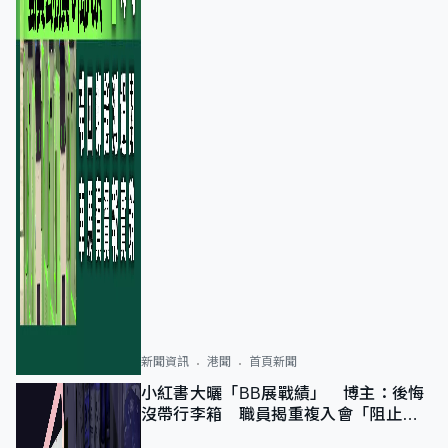
新聞資訊
港聞
首頁新聞
小紅書大曬「BB展戰績」 博主：後悔
沒帶行李箱 職員揭重複入會「阻止唔
到」