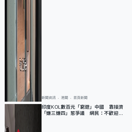
新聞資訊
港聞
首頁新聞
印度KOL數百元「窮遊」中國 靠接濟
「嫌三嫌四」惹爭議 網民：不歡迎劣
質旅客