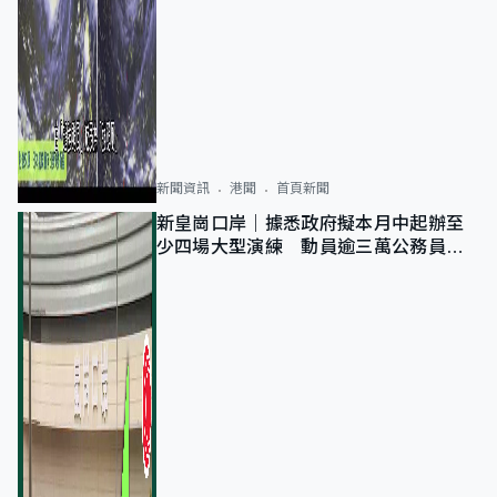
新聞資訊
港聞
首頁新聞
新皇崗口岸｜據悉政府擬本月中起辦至
少四場大型演練 動員逾三萬公務員人
次測試