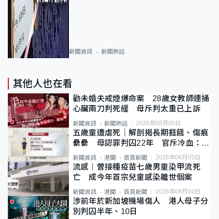
新聞資訊
新聞熱話
其他人也在看
勸未婚夫戒煙爆命案 28歲女教師連捅
心臟兩刀判死緩 母斥判太重已上訴
2026年08月05日
新聞資訊
新聞熱話
五歲童遭虐死｜解剖揭長期捱餓、傷痕
纍纍 母認罪判囚22年 官斥冷血：同
類案最惡劣
2026年08月05日
新聞資訊
港聞
首頁新聞
流感｜曾接種疫苗七歲男童染甲流死
亡 成今年首宗兒童感染離世個案
2026年08月04日
新聞資訊
港聞
首頁新聞
涉前年於新加坡機場傷人 港人母子分
別判囚半年、10日