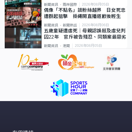
2026年08月05日
新聞資訊
兩岸國際
偶像「不點名」談粉絲越界 日女死忠
遭群起狙擊 掛繩開直播道歉後輕生
2026年08月06日
新聞資訊
新聞熱話
五歲童疑遭虐死｜母親認誤殺及虐兒判
囚22年 官斥被告殘忍、同類案最惡劣
2026年08月05日
新聞資訊
港聞