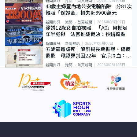
2026年08月08日
新聞資訊
港聞
首頁新聞
43歲主婦墮內地公安電騙陷阱 分81次
轉賬「保證金」損失近6900萬元
2026年08月07日
新聞資訊
港聞
首頁新聞
涉誘12歲女自拍祼照 「A0」男捱足
年半冤獄 法官推翻裁決：抄錯標點
2026年08月06日
新聞資訊
新聞熱話
五歲童遭虐死｜解剖揭長期捱餓、傷痕
纍纍 母認罪判囚22年 官斥冷血：同
類案最惡劣
2026年08月05日
新聞資訊
港聞
首頁新聞