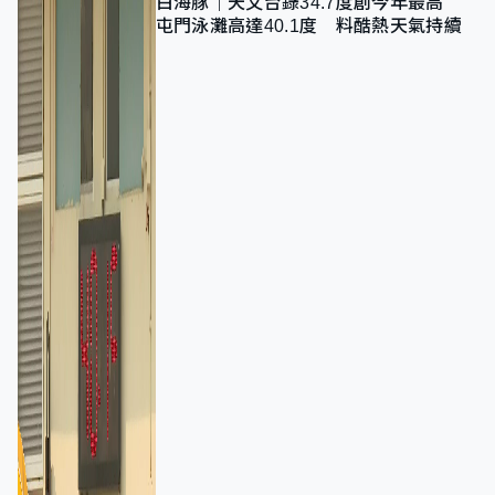
白海豚｜天文台錄34.7度創今年最高
屯門泳灘高達40.1度 料酷熱天氣持續