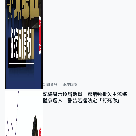
新聞資訊
兩岸國際
記協周六換屆選舉 鄧炳強批欠主流媒
體參選人 警告若違法定「釘死你」