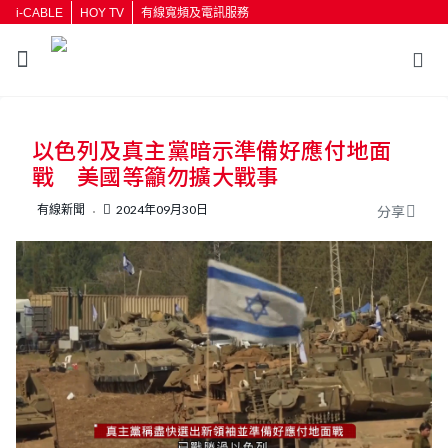
i-CABLE
HOY TV
有線寬頻及電訊服務
以色列及真主黨暗示準備好應付地面
戰 美國等籲勿擴大戰事
有線新聞
2024年09月30日
分享