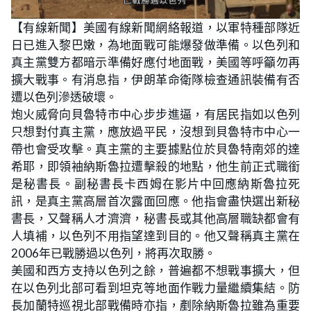
【有線新聞】美國有線新聞網絡報道，以軍特種部隊近
日已進入黎巴嫩，為地面戰可能爆發做準備。以色列和
真主黨雙方都暗示準備好應付地面戰，美國等呼籲勿再
擴大戰事。有消息指，伊朗革命衛隊檢查通訊裝備有否
遭以色列滲透破壞。
炮火威脅向貝魯特市中心步步進逼，有居民指如以色列
只想對付真主黨，應放過平民，沒想到貝魯特市中心一
帶也會受攻擊。真主黨的主要據點位於貝魯特南郊的達
希耶，即領袖納斯魯拉遭擊殺的地點，他生前正式職銜
是秘書長。副秘書長卡西姆在影片中回應納斯魯拉死
訊，是真主黨高層首次露面回應。他指會盡快選出新秘
書長，又聲稱人才濟濟，秘書長或其他高層職缺都會有
人填補，以色列不用指望達到目的。他又聲稱真主黨在
2006年已戰勝過以色列，將再次取勝。
美國和西方支持以色列之餘，普遍都不想戰事擴大，但
在以色列北部可看到坦克等地面作戰力量繼續集結。防
長加蘭特巡視北部戰備時亦指，剷除納斯魯拉雖為重要