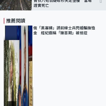
青衣八旬翁疑晾衫失足墮樓 當場
證實死亡
推薦閱讀
俄「黑寡婦」誘前線士兵閃婚騙撫恤
金 經紀戲稱「賺首期」被檢控