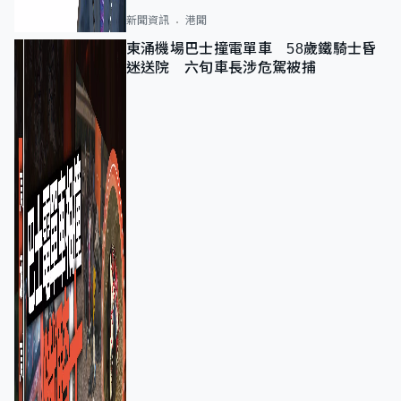
新聞資訊
港聞
東涌機場巴士撞電單車 58歲鐵騎士昏
迷送院 六旬車長涉危駕被捕