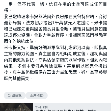
一步，但不代表一切，信任在場的士兵可達成任何目
標。
黎巴嫩總理米卡提與法國外長巴羅在貝魯特會晤，商討
最新局勢，法方初步撥出1千萬歐元人道援助。米卡提
和巴羅都先後與國會議長貝里會晤，據報貝里同意如能
達成停火協議，會致力重啟程序，填補因黨派鬥爭懸空
兩年的總統席位。
米卡提又指，準備好調派軍隊到利塔尼河以南，即指真
主黨的勢力範圍。真主黨自內戰時期成立後，起初與國
內其他派系對抗，亦與佔領南黎的以軍作戰。但到內戰
結束，多個主要派系解除武裝，甚至到以軍完全撤出
後，真主黨仍繼續保存軍事力量和武器，近年甚至參與
區內其他衝突。
新聞資訊
兩岸國際
下一則新聞