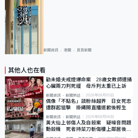
新聞資訊
港聞
首頁新聞
其他人也在看
勸未婚夫戒煙爆命案 28歲女教師連捅
心臟兩刀判死緩 母斥判太重已上訴
2026年08月05日
新聞資訊
新聞熱話
偶像「不點名」談粉絲越界 日女死忠
遭群起狙擊 掛繩開直播道歉後輕生
2026年08月06日
新聞資訊
新聞熱話
黃大仙上邨傷人及自殺案 疑噪音問題
動殺機 死者持菜刀斬傷樓上鄰居後墮
斃