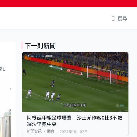
搜尋
下一則新聞
享
阿根廷甲組足球聯賽 沙士菲作客0比3不敵
羅沙里奧中央
2024年10月02日
新聞資訊
體育