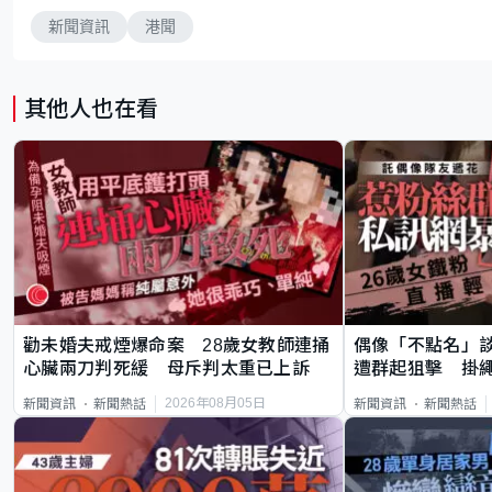
新聞資訊
港聞
其他人也在看
勸未婚夫戒煙爆命案 28歲女教師連捅
偶像「不點名」
心臟兩刀判死緩 母斥判太重已上訴
遭群起狙擊 掛
2026年08月05日
新聞資訊
新聞熱話
新聞資訊
新聞熱話