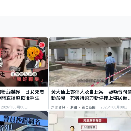
談粉絲越界 日女死忠
黃大仙上邨傷人及自殺案 疑噪音問
繩開直播道歉後輕生
動殺機 死者持菜刀斬傷樓上鄰居後
斃
2026年08月06日
2026年08月08日
新聞資訊
港聞
首頁新聞