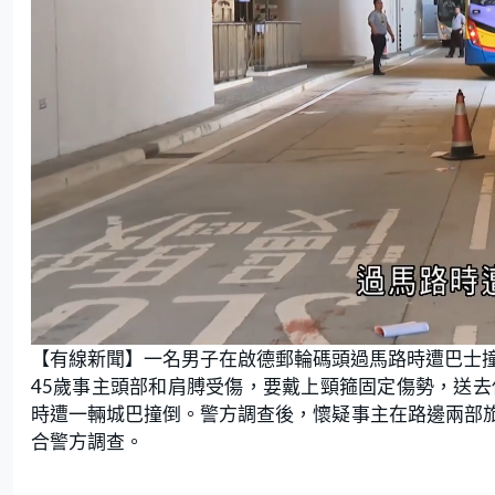
L
U
o
n
【有線新聞】一名男子在啟德郵輪碼頭過馬路時遭巴士
a
m
d
u
e
t
45歲事主頭部和肩膊受傷，要戴上頸箍固定傷勢，送去
d
e
:
時遭一輛城巴撞倒。警方調查後，懷疑事主在路邊兩部
8
4
.
合警方調查。
3
8
%