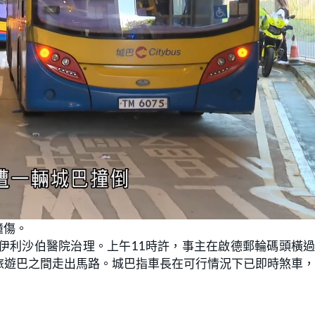
撞傷。
伊利沙伯醫院治理。上午11時許，事主在啟德郵輪碼頭橫
旅遊巴之間走出馬路。城巴指車長在可行情況下已即時煞車