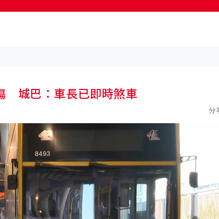
按輸入鍵開始搜尋
傷 城巴：車長已即時煞車
分