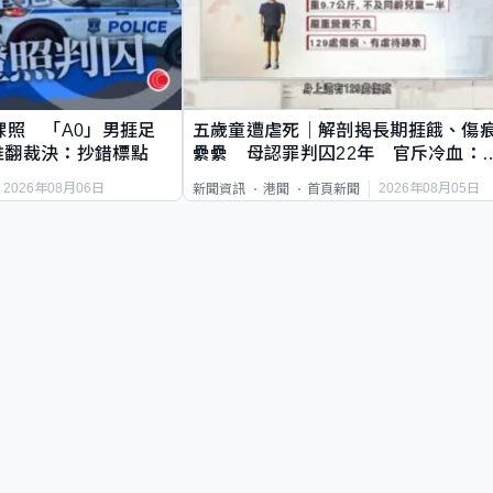
祼照 「A0」男捱足
五歲童遭虐死｜解剖揭長期捱餓、傷
推翻裁決：抄錯標點
纍纍 母認罪判囚22年 官斥冷血：
類案最惡劣
2026年08月06日
2026年08月05日
新聞資訊
港聞
首頁新聞