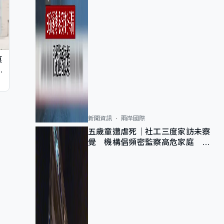
痕
同
新聞資訊
兩岸國際
五歲童遭虐死｜社工三度家訪未察
覺 機構倡頻密監察高危家庭 管
浩鳴籲加強跨部門協作