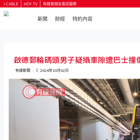
i-CABLE
HOY TV
有線寬頻及電訊服務
新聞
財經
特約內容
返回
啟德郵輪碼頭男子疑攝車隙遭巴士撞
有線新聞
2024年10月02日