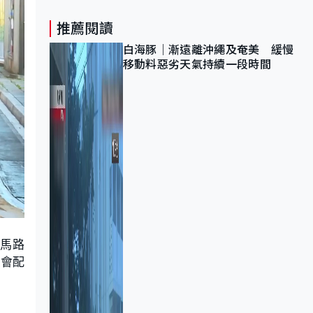
推薦閱讀
白海豚｜漸遠離沖繩及奄美 緩慢
移動料惡劣天氣持續一段時間
過馬路
，會配