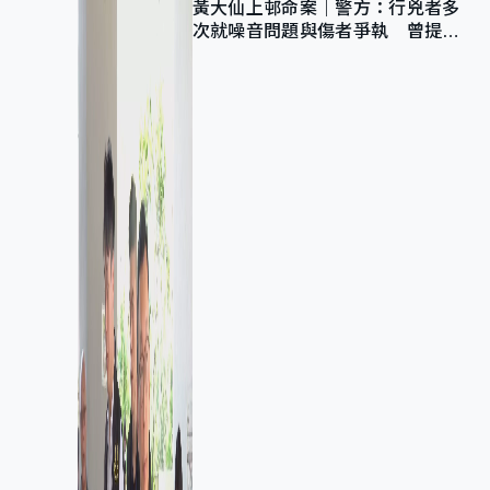
黃大仙上邨命案｜警方：行兇者多
次就噪音問題與傷者爭執 曾提出
調單位已獲批