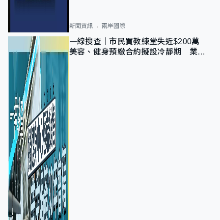
新聞資訊
兩岸國際
一線搜查｜市民買教練堂失近$200萬
美容、健身預繳合約擬設冷靜期 業界
憂退款計法對商戶不公