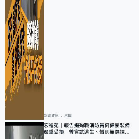
新聞資訊
港聞
宏福苑｜報告揭殉職消防員何偉豪裝備
嚴重受損 曾嘗試逃生、惜別無選擇下
棄裝備墮樓