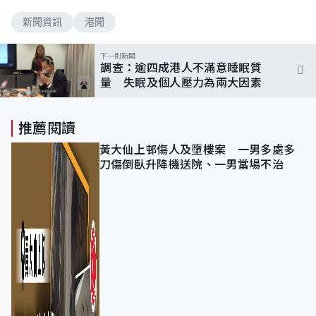
新聞資訊
港聞
下一則新聞
調查：逾四成港人不滿意睡眠質
量 失眠及個人壓力為兩大因素
推薦閱讀
黃大仙上邨傷人及墮樓案 一男多處多
刀傷倒臥升降機送院、一男當場不治