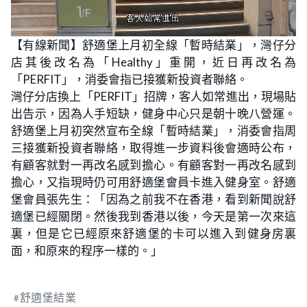
L
U
o
n
【有線新聞】舒適堡上月初全線「暫時結業」，灣仔分
a
m
d
u
店其後改名為「Healthy」重開，近日再改名為
e
t
d
e
:
「PERFIT」，消委會指已接獲新投資者聯絡。
5
1
灣仔分店換上「PERFIT」招牌，客人如常進出，現場貼
.
7
出告示，因為人手短缺，健身中心只是朝十晚八營運。
2
%
舒適堡上月初突然宣布全線「暫時結業」，消委會指周
三接獲新投資者聯絡，取得進一步資料後會適時公布，
有顧客就對一再改名感到擔心。有顧客對一再改名感到
擔心，又指現時仍可用舒適堡會員卡進入健身室。舒適
堡會員張先生：「因為之前我不在香港，看到新聞說舒
適堡已經關閉。然後我到香港以後，今天是第一次來這
裏，但是它已經原來舒適堡的卡可以進入到健身房裏
面，和原來的程序一樣的。」
舒適堡結業