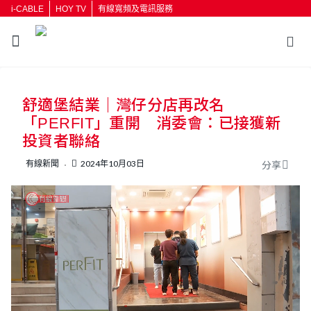
i-CABLE
HOY TV
有線寬頻及電訊服務
返回
舒適堡結業｜灣仔分店再改名
按輸入鍵開始搜尋
「PERFIT」重開 消委會：已接獲新
投資者聯絡
有線新聞
2024年10月03日
分享