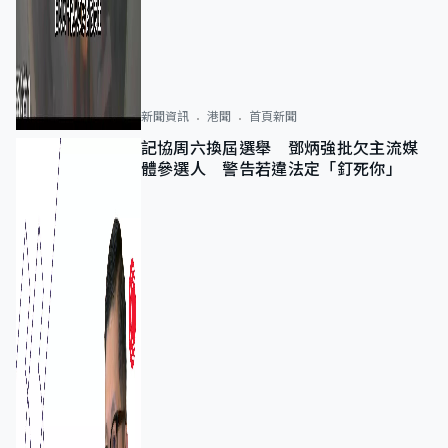
新聞資訊
港聞
首頁新聞
記協周六換屆選舉 鄧炳強批欠主流媒
體參選人 警告若違法定「釘死你」