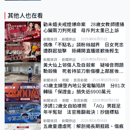
其他人也在看
勸未婚夫戒煙爆命案 28歲女教師連捅
心臟兩刀判死緩 母斥判太重已上訴
2026年08月05日
新聞資訊
新聞熱話
偶像「不點名」談粉絲越界 日女死忠
遭群起狙擊 掛繩開直播道歉後輕生
2026年08月06日
新聞資訊
新聞熱話
黃大仙上邨傷人及自殺案 疑噪音問題
動殺機 死者持菜刀斬傷樓上鄰居後墮
斃
2026年08月08日
新聞資訊
港聞
首頁新聞
43歲主婦墮內地公安電騙陷阱 分81次
轉賬「保證金」損失近6900萬元
2026年08月07日
新聞資訊
港聞
首頁新聞
涉誘12歲女自拍祼照 「A0」男捱足
年半冤獄 法官推翻裁決：抄錯標點
2026年08月06日
新聞資訊
新聞熱話
五歲童遭虐死｜解剖揭長期捱餓、傷痕