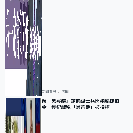
新聞資訊
港聞
俄「黑寡婦」誘前線士兵閃婚騙撫恤
金 經紀戲稱「賺首期」被檢控