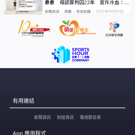
纍纍 母認罪判囚22年 官斥冷血：同
類案最惡劣
2026年08月05日
新聞資訊
港聞
首頁新聞
有用連結
新聞資訊
財經資訊
電視節目表
App
應用程式