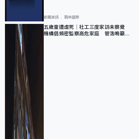
新聞資訊
兩岸國際
五歲童遭虐死｜社工三度家訪未察覺
機構倡頻密監察高危家庭 管浩鳴籲加
強跨部門協作