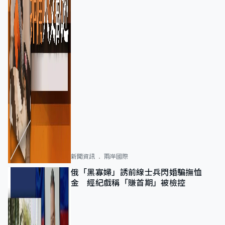
新聞資訊
兩岸國際
俄「黑寡婦」誘前線士兵閃婚騙撫恤
金 經紀戲稱「賺首期」被檢控