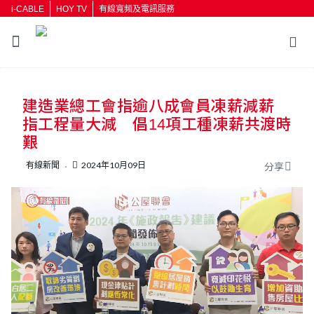
i-CABLE
HOY TV
有線寬頻及電訊服務
返回
建造業總工會指逾八成會員凍薪減薪
按輸入鍵開始搜尋
指工程量大減 倡14項工種凍薪共渡時
艱
有線新聞
2024年10月09日
分享