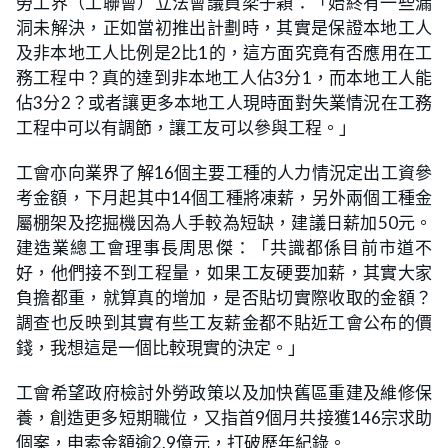
勞工界（工聯會）立法會議員梁子穎：「始終有一些漏
洞未解決，正如當初推出計劃時，其實是保證本地工人
及非本地工人比例是2比1的，這方面究竟有否應用在工
務工程中？真的達到非本地工人佔3分1，而本地工人能
佔3分2？或者讓更多本地工人現時面對失業情況在工務
工程中可以有調節，讓工友可以參與工程。」
工會亦向業界了解16個主要工種的人力情況定出工資參
考金額，下月起其中14個工種將凍薪，另外兩個工種金
屬棚架及挖掘機因為人手較為短缺，建議日薪加50元。
建造業總工會理事長周思傑：「共識都係目前市道不
好，他們接不到工程量，如果工友硬要加薪，其實大家
負擔都重，就算真的增加，是否貼切實際收取的金額？
調查也反映到其實有些工友薪金都不貼近工會公布的價
錢，我想這是一個比較現實的決定。」
工會希望政府檢討外勞政策以及加快舊區重建及維修保
養，創造更多短期職位，又指首9個月共接獲146宗求助
個案，申索金額逾2.9億元，打破歷年紀錄。