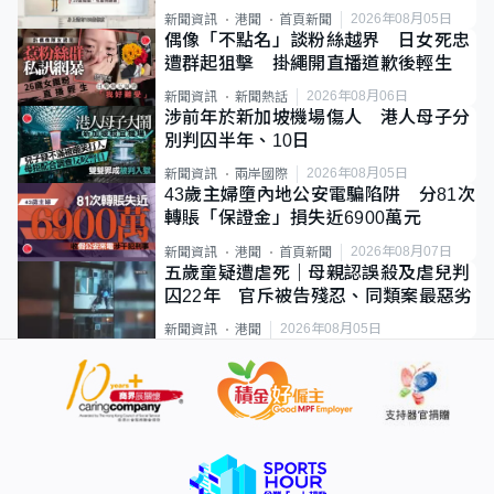
類案最惡劣
2026年08月05日
新聞資訊
港聞
首頁新聞
偶像「不點名」談粉絲越界 日女死忠
遭群起狙擊 掛繩開直播道歉後輕生
2026年08月06日
新聞資訊
新聞熱話
涉前年於新加坡機場傷人 港人母子分
別判囚半年、10日
2026年08月05日
新聞資訊
兩岸國際
43歲主婦墮內地公安電騙陷阱 分81次
轉賬「保證金」損失近6900萬元
2026年08月07日
新聞資訊
港聞
首頁新聞
五歲童疑遭虐死｜母親認誤殺及虐兒判
囚22年 官斥被告殘忍、同類案最惡劣
2026年08月05日
新聞資訊
港聞