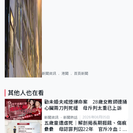
新聞資訊
港聞
首頁新聞
其他人也在看
勸未婚夫戒煙爆命案 28歲女教師連捅
心臟兩刀判死緩 母斥判太重已上訴
2026年08月05日
新聞資訊
新聞熱話
五歲童遭虐死｜解剖揭長期捱餓、傷痕
纍纍 母認罪判囚22年 官斥冷血：同