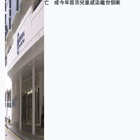
亡 成今年首宗兒童感染離世個案