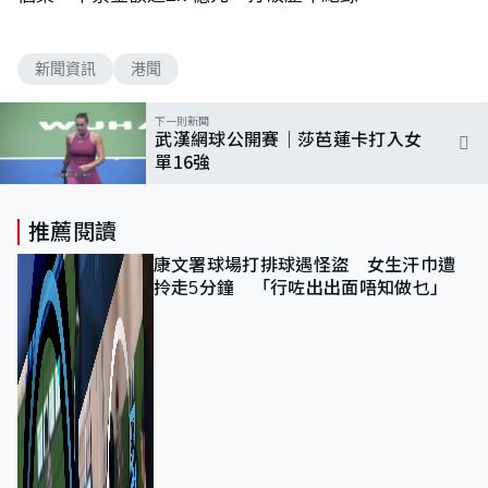
新聞資訊
港聞
下一則新聞
武漢網球公開賽｜莎芭蓮卡打入女
單16強
推薦閱讀
康文署球場打排球遇怪盜 女生汗巾遭
拎走5分鐘 「行咗出出面唔知做乜」