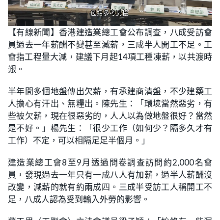
L
U
o
n
【有線新聞】香港建造業總工會公布調查，八成受訪會
a
m
d
u
員過去一年薪酬不變甚至減薪，三成半人開工不足。工
e
t
d
e
:
會指工程量大減，建議下月起14項工種凍薪，以共渡時
3
4
艱。
.
8
8
半年間多個地盤傳出欠薪，有承建商清盤，不少建築工
%
人擔心有汗出、無糧出。陳先生：「環境當然惡劣，有
些被欠薪，現在很惡劣的，人人以為做地盤很好？當然
是不好。」楊先生：「很少工作（如何少？隔多久才有
工作）不定，可以相隔足足半個月。」
建造業總工會8至9月透過問卷調查訪問約2,000名會
員，發現過去一年只有一成八人有加薪，過半人薪酬沒
改變，減薪的就有約兩成四。三成半受訪工人稱開工不
足，八成人認為受到輸入外勞的影響。