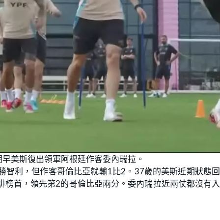
朝早美斯復出領軍阿根廷作客委內瑞拉。
勝智利，但作客哥倫比亞就輸1比2。37歲的美斯近期狀態
排榜首，領先第2的哥倫比亞兩分。委內瑞拉近兩仗都沒有