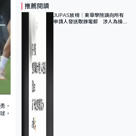
推薦閱讀
JUPAS放榜｜東華學院誤向所有
申請人發送取錄電郵 涉人為操作
疏忽、影響11,139人
回勇，
入球，