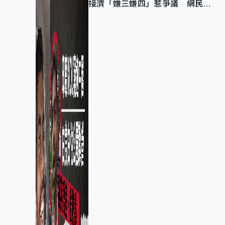
接濟「嫌三嫌四」惹爭議 網民：
不歡迎劣質旅客