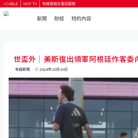
i-CABLE
HOY TV
有線寬頻及電訊服務
新聞
財經
特約內容
返回
世盃外｜美斯復出領軍阿根廷作客委
有線新聞
2024年10月10日