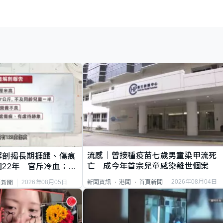
流感｜曾接種疫苗七歲男童染甲流死
解剖揭長期捱餓、傷痕
亡 成今年首宗兒童感染離世個案
22年 官斥冷血：同
2026年08月04日
新聞資訊
港聞
首頁新聞
2026年08月05日
頁新聞