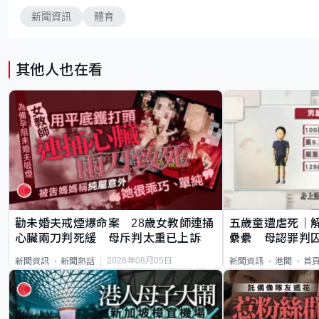
新聞資訊
體育
其他人也在看
勸未婚夫戒煙爆命案 28歲女教師連捅
五歲童遭虐死｜
心臟兩刀判死緩 母斥判太重已上訴
纍纍 母認罪判囚
類案最惡劣
2026年08月05日
新聞資訊
新聞熱話
新聞資訊
港聞
首