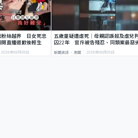
談粉絲越界 日女死忠
五歲童疑遭虐死｜母親認誤殺及虐兒
繩開直播道歉後輕生
囚22年 官斥被告殘忍、同類案最惡
2026年08月06日
2026年08月05日
新聞資訊
港聞