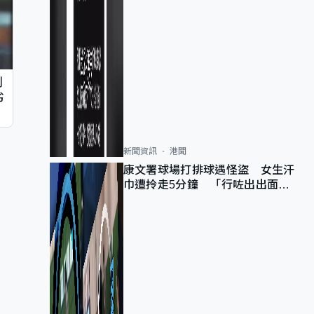
判
劣
新聞資訊
港聞
康文署球場打排球遇怪盜 女生汗
巾遭拎走5分鐘 「行咗出出面唔
知做乜」