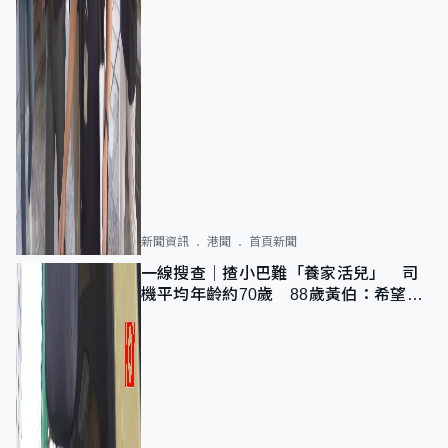
新聞資訊
港聞
首頁新聞
一線搜查｜揸小巴難「養家活兒」 司
機平均年齡約70歲 88歲黃伯：希望一
直揸落去