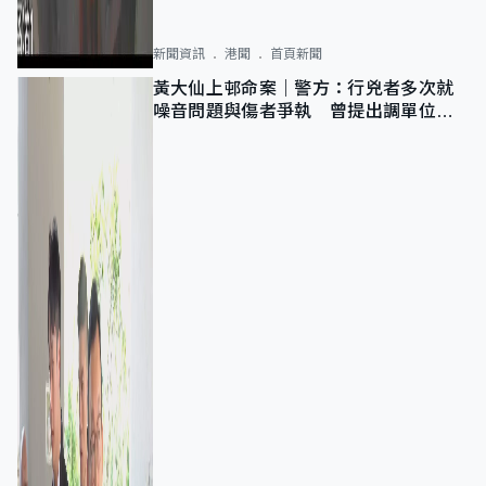
新聞資訊
港聞
首頁新聞
黃大仙上邨命案｜警方：行兇者多次就
噪音問題與傷者爭執 曾提出調單位已
獲批