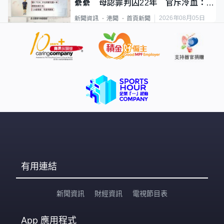
纍纍 母認罪判囚22年 官斥冷血：同
類案最惡劣
2026年08月05日
新聞資訊
港聞
首頁新聞
有用連結
新聞資訊
財經資訊
電視節目表
App
應用程式