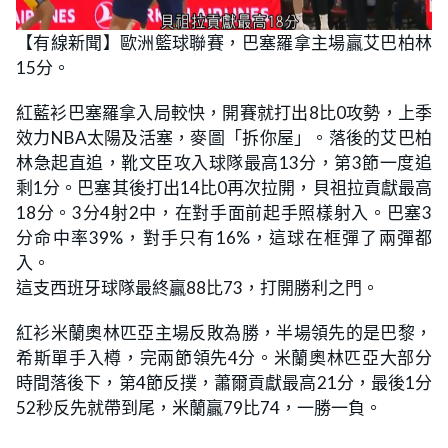
【有線新聞】歐洲籃球聯賽，巴塞羅拿主場贏艾巴柏林
15分。
紅藍衫巴塞羅拿入局較快，開賽就打出8比0攻勢，上季
效力NBA太陽及活塞，麥圖「拆你屋」。落後的艾巴柏
林急起直追，靴文臣攻入球隊最高13分，第3節一度追
剩1分。巴塞其後打出14比0再次拉開，貝祖拉貢獻最高
18分。3分4射2中，在對手面前起手照樣射入。巴塞3
分命中率39%，對手只有16%，這球在框彈了兩彈都
入。
這支西班牙球隊最終贏88比73，打開勝利之門。
紅衫米蘭奧林匹亞主場反敗為勝，半場領先的是巴黎，
希斯單手入樽，完兩節領先4分。米蘭奧林匹亞大部分
時間落後下，第4節反撲，蕭爾貢獻最高21分，最後1分
52秒反先就帶到尾，米蘭贏79比74，一勝一負。