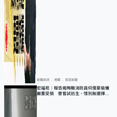
新聞資訊
港聞
首頁新聞
宏福苑｜報告揭殉職消防員何偉豪裝備
嚴重受損 曾嘗試逃生、惜別無選擇下
棄裝備墮樓