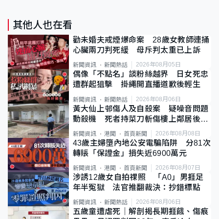
其他人也在看
勸未婚夫戒煙爆命案 28歲女教師連捅
心臟兩刀判死緩 母斥判太重已上訴
2026年08月05日
新聞資訊
新聞熱話
偶像「不點名」談粉絲越界 日女死忠
遭群起狙擊 掛繩開直播道歉後輕生
2026年08月06日
新聞資訊
新聞熱話
黃大仙上邨傷人及自殺案 疑噪音問題
動殺機 死者持菜刀斬傷樓上鄰居後墮
斃
2026年08月08日
新聞資訊
港聞
首頁新聞
43歲主婦墮內地公安電騙陷阱 分81次
轉賬「保證金」損失近6900萬元
2026年08月07日
新聞資訊
港聞
首頁新聞
涉誘12歲女自拍祼照 「A0」男捱足
年半冤獄 法官推翻裁決：抄錯標點
2026年08月06日
新聞資訊
新聞熱話
五歲童遭虐死｜解剖揭長期捱餓、傷痕