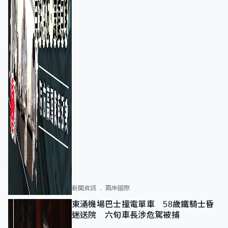
新聞資訊
兩岸國際
東涌機場巴士撞電單車 58歲鐵騎士昏
迷送院 六旬車長涉危駕被捕