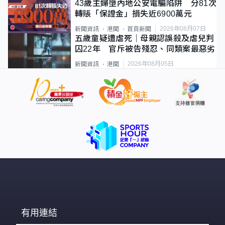
43歲主婦墮內地公安電騙陷阱 分81次
轉賬「保證金」損失近6900萬元
2026年08月07日
新聞資訊
港聞
首頁新聞
五歲童疑遭虐死｜母親認誤殺及虐兒判
囚22年 官斥被告殘忍、同類案最惡劣
2026年08月05日
新聞資訊
港聞
有用連結