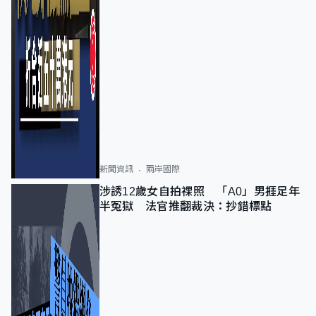
新聞資訊
兩岸國際
涉誘12歲女自拍祼照 「A0」男捱足年
半冤獄 法官推翻裁決：抄錯標點