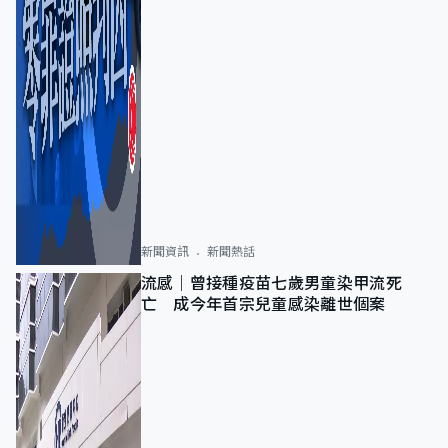
新聞資訊
新聞熱話
流感｜曾接種疫苗七歲男童染甲流死
亡 成今年首宗兒童感染離世個案