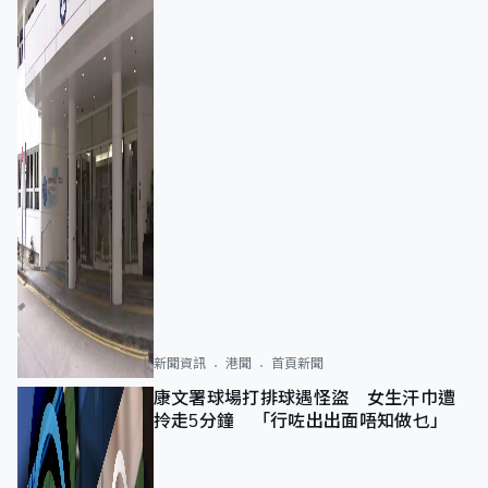
新聞資訊
港聞
首頁新聞
康文署球場打排球遇怪盜 女生汗巾遭
拎走5分鐘 「行咗出出面唔知做乜」