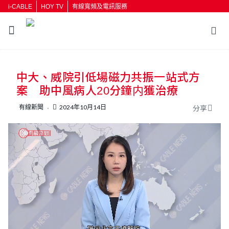
i-CABLE
HOY TV
有線寬頻及電訊服務
返回
中大、威院引低場磁力共振一站式方
按輸入鍵開始搜尋
案 助中風病人20分鐘内獲治療
有線新聞
2024年10月14日
分享