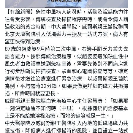
L
U
o
n
【有線新聞】急性中風病人病發時，活動及說話能力往
a
m
d
u
往會受影響，傳統檢查及掃描程序需時，或會令病人錯
e
t
d
e
:
過救治的黃金時期。中大醫學院、威爾斯親王醫院聯同
2
7
北京天壇醫院引入低場磁力共振及一站式方案，病人有
.
8
望更快得到治療。
1
%
87歲的趙婆婆9月時第二次中風，右邊手腳乏力兼失去
語言能力。按照傳統治療程序，似趙婆婆這類缺血性中
風患者由救護車送到急症室後，需要先後到不同病房進
行初步診斷同掃描檢查、驗血和心電圖檢查等等，確定
病情後才送往治療室進行緊急治療。以威爾斯親王醫院
為例，平均需時32分鐘，如果要做更詳細的磁力共振掃
描，所需時間就要更長。
威爾斯親王醫院腦血管治療中心主任梁慧康：「如果那
一刻決定睡醒不知何時（中風），根據傳統的治療基本
上是不能給她溶栓治療，而她的缺陷就是一生。」
中大醫學院及威爾斯親王醫院引入內地的低磁場磁力共
振技術，降低病人進行掃描時的風險，並且設立一站式