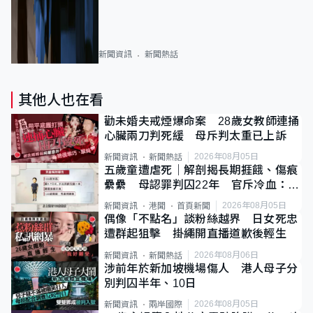
新聞資訊
新聞熱話
其他人也在看
勸未婚夫戒煙爆命案 28歲女教師連捅
心臟兩刀判死緩 母斥判太重已上訴
2026年08月05日
新聞資訊
新聞熱話
五歲童遭虐死｜解剖揭長期捱餓、傷痕
纍纍 母認罪判囚22年 官斥冷血：同
類案最惡劣
2026年08月05日
新聞資訊
港聞
首頁新聞
偶像「不點名」談粉絲越界 日女死忠
遭群起狙擊 掛繩開直播道歉後輕生
2026年08月06日
新聞資訊
新聞熱話
涉前年於新加坡機場傷人 港人母子分
別判囚半年、10日
2026年08月05日
新聞資訊
兩岸國際