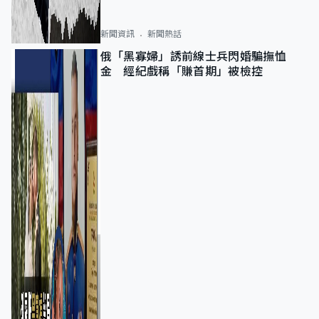
新聞資訊
新聞熱話
俄「黑寡婦」誘前線士兵閃婚騙撫恤
金 經紀戲稱「賺首期」被檢控