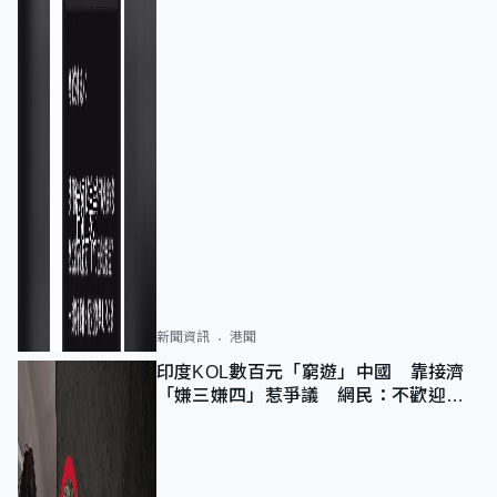
新聞資訊
港聞
印度KOL數百元「窮遊」中國 靠接濟
「嫌三嫌四」惹爭議 網民：不歡迎劣
質旅客