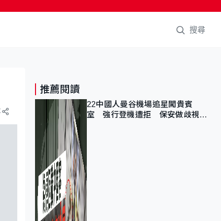
搜尋
推薦閱讀
22中國人曼谷機場追星闖貴賓
享
室 強行登機遭拒 保安做歧視手
勢遭紀律處分