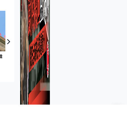
家國
織
國慶75周年｜大國外交
新聞資訊
兩岸國際
首頁新聞
大學生職業空缺3年減6成 青協
半年接660宗求助 人力資源學
會：AI浪潮重整職位需求