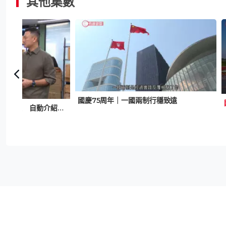
其他集數
國慶75周年｜一國兩制行穩致遠
智創未來｜初企打造智能貨架 自動介紹商品、分析受歡迎程度 商戶：冀減輕員工壓力