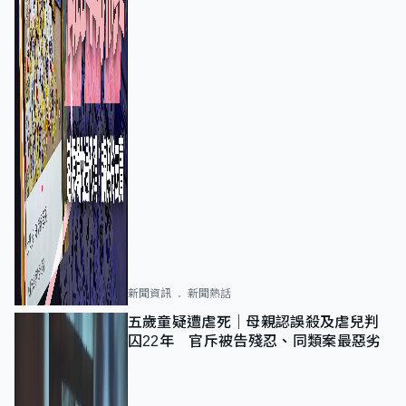
新聞資訊
新聞熱話
五歲童疑遭虐死｜母親認誤殺及虐兒判
囚22年 官斥被告殘忍、同類案最惡劣