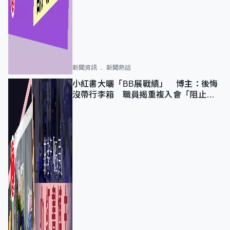
新聞資訊
新聞熱話
小紅書大曬「BB展戰績」 博主：後悔
沒帶行李箱 職員揭重複入會「阻止唔
到」