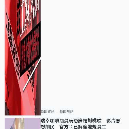
新聞資訊
新聞熱話
瑞幸咖啡店員玩忌廉槍對嘴噴 影片惹
怒網民 官方：已解僱違規員工