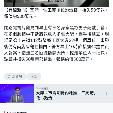
L
U
o
n
【有線新聞】荃灣一個工廈單位遭爆竊，損失50隻龜，
a
m
d
u
價值約500萬元。
e
t
d
e
:
7
閉路電視片段見到早上有三名身穿黑衫男子配戴手套，
1
.
在多個膠箱中不斷將龜放入多個大袋，得手後逃去。現
4
3
場是德士古道142號隆盛工廠大廈23樓一個單位，事發
%
後仍有兩隻盾龜在櫃內，警方早上10時許接獲40歲負責
人報案，指遭三名匪徒撬開大門、掠走單位內一批龜，
點算共損失50隻東部箱龜，報稱約值500萬元。
新聞資訊
港聞
下一則新聞
大摩：市場期待內地推「三支箭」
救市政策