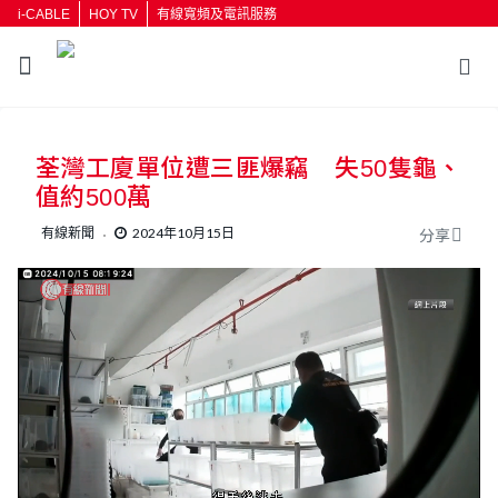
i-CABLE
HOY TV
有線寬頻及電訊服務
返回
荃灣工廈單位遭三匪爆竊 失50隻龜、
按輸入鍵開始搜尋
值約500萬
有線新聞
2024年10月15日
分享