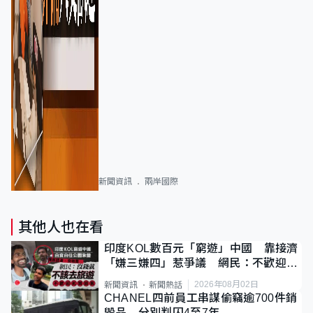
新聞資訊
兩岸國際
其他人也在看
印度KOL數百元「窮遊」中國 靠接濟
「嫌三嫌四」惹爭議 網民：不歡迎劣
質旅客
2026年08月02日
新聞資訊
新聞熱話
CHANEL四前員工串謀偷竊逾700件銷
毀品 分別判囚4至7年