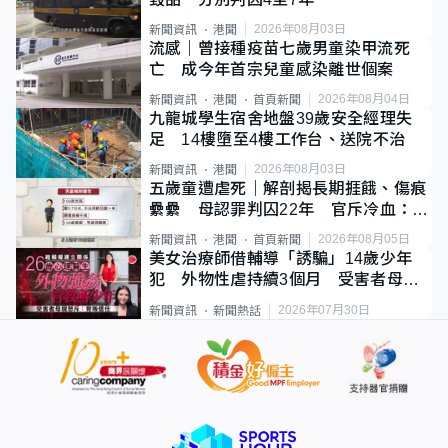
2026年08月03日
新聞資訊
港聞
流感｜曾接種疫苗七歲男童染甲流死
亡 成今年首宗兒童感染離世個案
2026年08月04日
新聞資訊
港聞
首頁新聞
九龍城學生宿舍地盤39歲安全經理失
足 14樓墮至4樓工作台、送院不治
2026年08月03日
新聞資訊
港聞
五歲童遭虐死｜解剖揭長期捱餓、傷痕
纍纍 母認罪判囚22年 官斥冷血：同
類案最惡劣
2026年08月05日
新聞資訊
港聞
首頁新聞
美女治療師借輔導「誘騙」14歲少年
犯 外物性虐持續3個月 受害者母：
要保護其他人
2026年07月30日
新聞資訊
新聞熱話