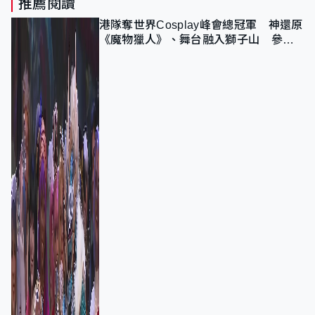
推薦閱讀
港隊奪世界Cosplay峰會總冠軍 神還原
《魔物獵人》、舞台融入獅子山 參賽
者：讓大家認識香港