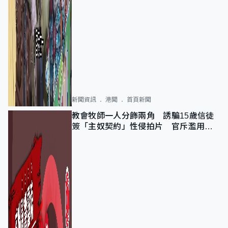
新聞資訊
港聞
首頁新聞
教會牧師一人分飾兩角 誘騙15歲信徒
簽「主奴契約」性侵拍片 官斥濫用教
友信任、二審判囚9年