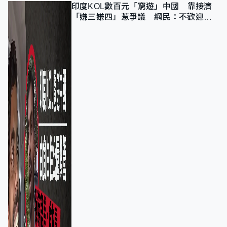
印度KOL數百元「窮遊」中國 靠接濟
「嫌三嫌四」惹爭議 網民：不歡迎劣
質旅客