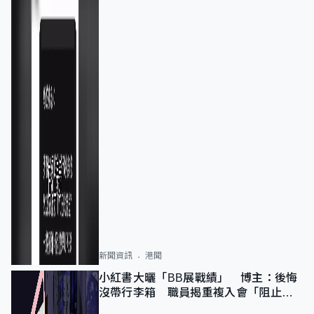
新聞資訊
港聞
小紅書大曬「BB展戰績」 博主：後悔
沒帶行李箱 職員揭重複入會「阻止唔
到」