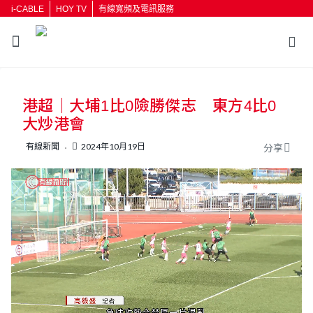
i-CABLE
HOY TV
有線寬頻及電訊服務
返回
港超｜大埔1比0險勝傑志 東方4比0
按輸入鍵開始搜尋
大炒港會
有線新聞
2024年10月19日
分享