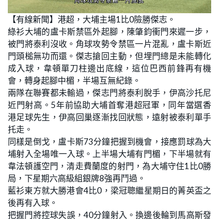
L
U
o
n
【有線新聞】港超，大埔主場1比0險勝傑志。
a
m
d
u
綠衫大埔的盧卡斯禁區外起腳，陳肇鈞衝門來遲一步，
e
t
d
e
:
被門將泰利沒收。角球攻勢令禁區一片混亂，盧卡斯近
2
4
門頭槌無功而還。傑志搶回主動，但埋門總是未能轉化
.
7
成入球，韋頓單刀柱邊出底線，這位巴西前鋒再有機
9
%
會，轉身起腳中楣，半場互無紀錄。
兩隊在聯賽都未輸過，傑志門將泰利脫手，伊高沙托尼
近門射高。5年前協助大埔首奪港超冠軍，同年當選香
港足球先生，伊高回巢逐漸找回狀態，遠射被泰利單手
托走。
同樣是倒戈，盧卡斯73分鐘把握到機會，接應罰球為大
埔射入全場唯一入球。上半場大埔有門楣，下半場就有
韋法頓護空門，清走費蘭度的射門，為大埔守住1比0勝
局，下星期六高級組銀牌8強再鬥過。
藍衫東方就大勝港會4比0，梁冠聰繼星期日的菁英盃之
後再有入球。
把握門將控球失誤，40分鐘射入。換邊後輪到馬高斯發