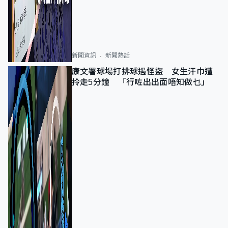
新聞資訊
新聞熱話
康文署球場打排球遇怪盜 女生汗巾遭
拎走5分鐘 「行咗出出面唔知做乜」