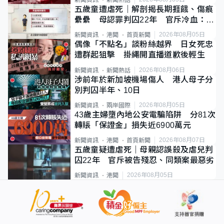
五歲童遭虐死｜解剖揭長期捱餓、傷痕
纍纍 母認罪判囚22年 官斥冷血：同
類案最惡劣
2026年08月05日
新聞資訊
港聞
首頁新聞
偶像「不點名」談粉絲越界 日女死忠
遭群起狙擊 掛繩開直播道歉後輕生
2026年08月06日
新聞資訊
新聞熱話
涉前年於新加坡機場傷人 港人母子分
別判囚半年、10日
2026年08月05日
新聞資訊
兩岸國際
43歲主婦墮內地公安電騙陷阱 分81次
轉賬「保證金」損失近6900萬元
2026年08月07日
新聞資訊
港聞
首頁新聞
五歲童疑遭虐死｜母親認誤殺及虐兒判
囚22年 官斥被告殘忍、同類案最惡劣
2026年08月05日
新聞資訊
港聞