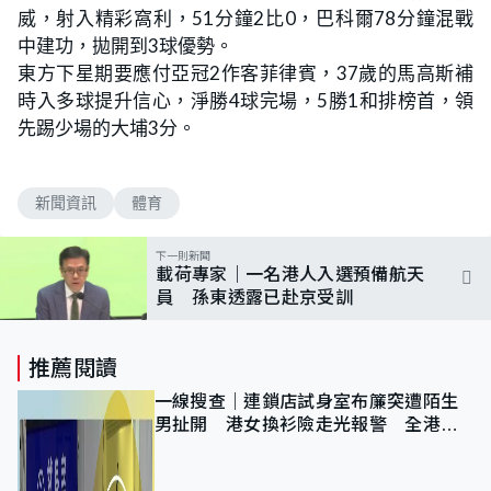
威，射入精彩窩利，51分鐘2比0，巴科爾78分鐘混戰
中建功，拋開到3球優勢。
東方下星期要應付亞冠2作客菲律賓，37歲的馬高斯補
時入多球提升信心，淨勝4球完場，5勝1和排榜首，領
先踢少場的大埔3分。
新聞資訊
體育
下一則新聞
載荷專家｜一名港人入選預備航天
員 孫東透露已赴京受訓
推薦閱讀
一線搜查｜連鎖店試身室布簾突遭陌生
男扯開 港女換衫險走光報警 全港分
店急換實體門