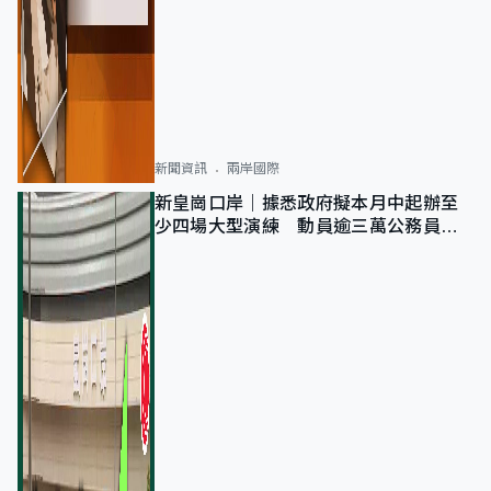
新聞資訊
兩岸國際
新皇崗口岸｜據悉政府擬本月中起辦至
少四場大型演練 動員逾三萬公務員人
次測試