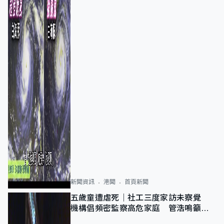
新聞資訊
港聞
首頁新聞
五歲童遭虐死｜社工三度家訪未察覺
機構倡頻密監察高危家庭 管浩鳴籲加
強跨部門協作