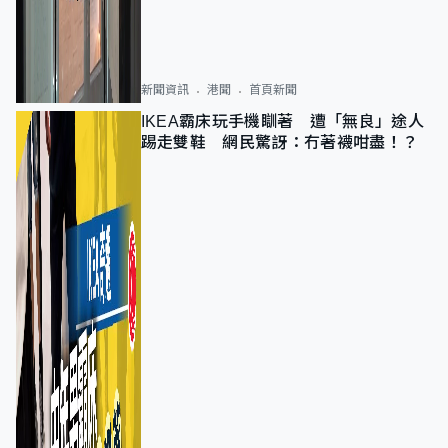
新聞資訊
港聞
首頁新聞
IKEA霸床玩手機瞓著 遭「無良」途人
踢走雙鞋 網民驚訝：冇著襪咁盡！？