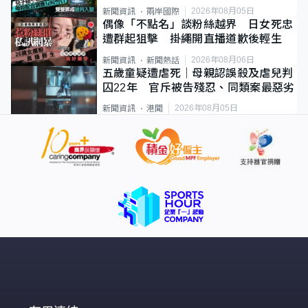
2026年08月05日
新聞資訊
兩岸國際
偶像「不點名」談粉絲越界 日女死忠
遭群起狙擊 掛繩開直播道歉後輕生
2026年08月06日
新聞資訊
新聞熱話
五歲童疑遭虐死｜母親認誤殺及虐兒判
囚22年 官斥被告殘忍、同類案最惡劣
2026年08月05日
新聞資訊
港聞