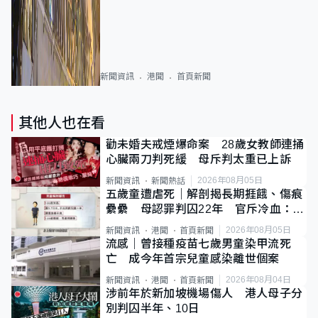
新聞資訊
港聞
首頁新聞
其他人也在看
勸未婚夫戒煙爆命案 28歲女教師連捅
心臟兩刀判死緩 母斥判太重已上訴
2026年08月05日
新聞資訊
新聞熱話
五歲童遭虐死｜解剖揭長期捱餓、傷痕
纍纍 母認罪判囚22年 官斥冷血：同
類案最惡劣
2026年08月05日
新聞資訊
港聞
首頁新聞
流感｜曾接種疫苗七歲男童染甲流死
亡 成今年首宗兒童感染離世個案
2026年08月04日
新聞資訊
港聞
首頁新聞
涉前年於新加坡機場傷人 港人母子分
別判囚半年、10日