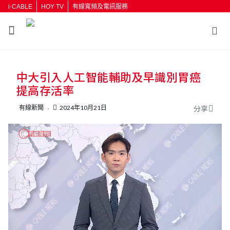
i-CABLE
HOY TV
有線寬頻及電訊服務
返回
中大引入人工智能輔助及早識別胃癌
按輸入鍵開始搜尋
提高存活率
有線新聞
2024年10月21日
分享