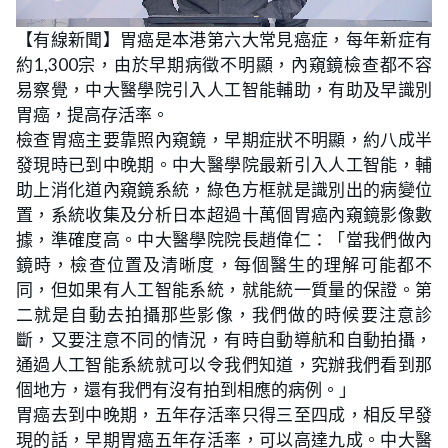
L
U
o
n
【有線新聞】胃癌是本港第六大常見癌症，每年新症有
a
m
d
u
約1,300宗，由於早期病徵不明顯，內窺鏡檢查都不容
e
t
d
e
:
易察覺，中大醫學院引入人工智能輔助，有助及早識別
2
3
胃癌，提高存活率。
.
6
檢查胃癌主要靠照內窺鏡，早期症狀不明顯，約八成半
2
%
發現時已到中晚期。中大醫學院最新引入人工智能，輔
助上消化道內窺鏡系統，綠色方框就是識別出的病變位
置，系統收集及分析日本超過十萬個胃癌內窺鏡影像數
據，準確度高。中大醫學院院長趙偉仁：「當我們做內
鏡時，檢查位置及清晰度，每個醫生的理解可能都不
同，但如果有人工智能系統，就能統一質量的保證。第
二就是自動去拍攝那些影像，我們做的時候要注意診
斷，又要注意不同的情況，有時自動導航和自動拍攝，
通過人工智能系統就可以令我們知道，究辦我們看到那
個地方，還有我們有沒有拍到相應的病例。」
胃癌去到中晚期，五年存活率只得三至四成，相反早發
現的話，早期胃癌五年存活率，可以高達九成。中大醫