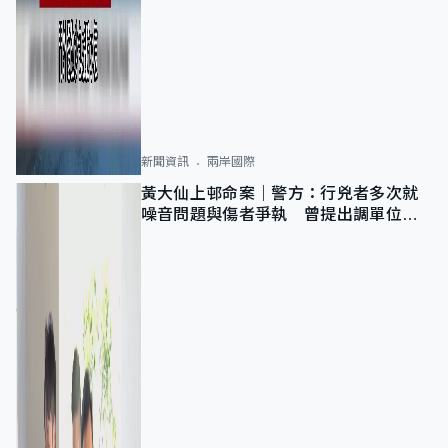
新聞資訊
兩岸國際
黃大仙上邨命案｜警方：行兇者多次就
噪音問題與傷者爭執 曾提出調單位已
獲批