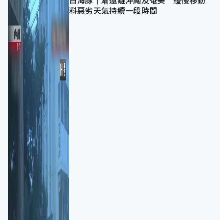
白海豚｜漸遠離沖繩及奄美 緩慢移動
料惡劣天氣持續一段時間