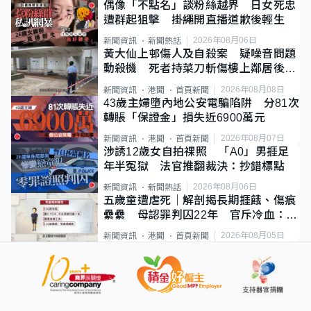
偶像「不點名」談粉絲越界 日女死忠
遭群起狙擊 掛繩開直播道歉後輕生
2026年08月06日
新聞資訊
新聞熱話
黃大仙上邨傷人及自殺案 疑噪音問題
動殺機 死者持菜刀斬傷樓上鄰居後墮
斃
2026年08月08日
新聞資訊
港聞
首頁新聞
43歲主婦墮內地公安電騙陷阱 分81次
轉賬「保證金」損失近6900萬元
2026年08月07日
新聞資訊
港聞
首頁新聞
涉誘12歲女自拍祼照 「A0」男捱足
年半冤獄 法官推翻裁決：抄錯標點
2026年08月06日
新聞資訊
新聞熱話
五歲童遭虐死｜解剖揭長期捱餓、傷痕
纍纍 母認罪判囚22年 官斥冷血：同
類案最惡劣
2026年08月05日
新聞資訊
港聞
首頁新聞