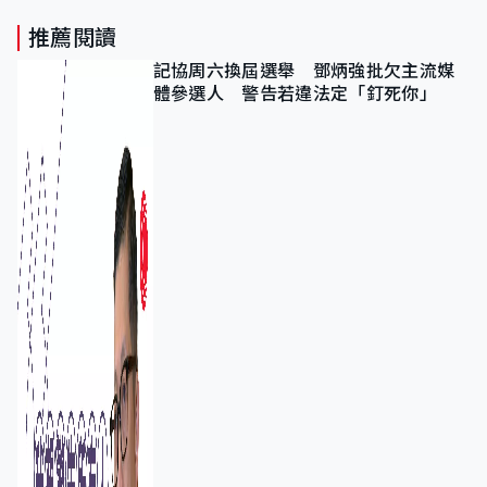
推薦閱讀
記協周六換屆選舉 鄧炳強批欠主流媒
體參選人 警告若違法定「釘死你」