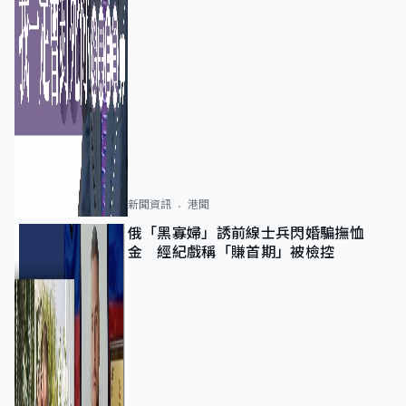
新聞資訊
港聞
俄「黑寡婦」誘前線士兵閃婚騙撫恤
金 經紀戲稱「賺首期」被檢控