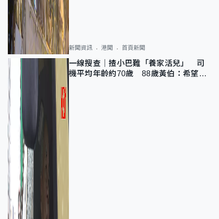
新聞資訊
港聞
首頁新聞
一線搜查｜揸小巴難「養家活兒」 司
機平均年齡約70歲 88歲黃伯：希望一
直揸落去