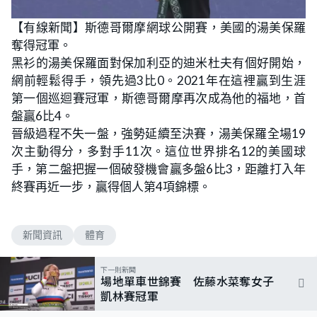
【有線新聞】斯德哥爾摩網球公開賽，美國的湯美保羅
奪得冠軍。
黑衫的湯美保羅面對保加利亞的迪米杜夫有個好開始，
網前輕鬆得手，領先過3比0。2021年在這裡贏到生涯
第一個巡迴賽冠軍，斯德哥爾摩再次成為他的福地，首
盤贏6比4。
晉級過程不失一盤，強勢延續至決賽，湯美保羅全場19
次主動得分，多對手11次。這位世界排名12的美國球
手，第二盤把握一個破發機會贏多盤6比3，距離打入年
終賽再近一步，贏得個人第4項錦標。
新聞資訊
體育
下一則新聞
場地單車世錦賽 佐藤水菜奪女子
凱林賽冠軍