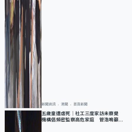
新聞資訊
港聞
首頁新聞
五歲童遭虐死｜社工三度家訪未察覺
機構倡頻密監察高危家庭 管浩鳴籲加
強跨部門協作