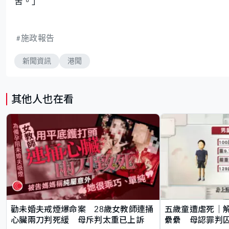
舍。」
施政報告
新聞資訊
港聞
其他人也在看
勸未婚夫戒煙爆命案 28歲女教師連捅
五歲童遭虐死｜
心臟兩刀判死緩 母斥判太重已上訴
纍纍 母認罪判囚