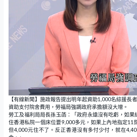
L
U
o
n
【有線新聞】施政報告提出明年起資助1,000名綜援長者
a
m
d
u
e
t
資助支付院舍費用，勞福局強調政府承擔額沒大增。
d
e
:
勞工及福利局局長孫玉菡：「政府永遠沒有吃虧，如果綜
5
4
.
住香港私院一個床位要9,000多元，如果上內地指定1
1
0
但4,000元住不了。反正香港沒有多付少付，就在4,
%