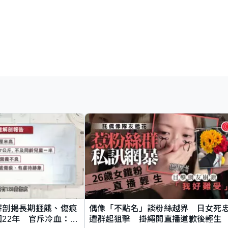
解剖揭長期捱餓、傷痕
偶像「不點名」談粉絲越界 日女死
22年 官斥冷血：同
遭群起狙擊 掛繩開直播道歉後輕生