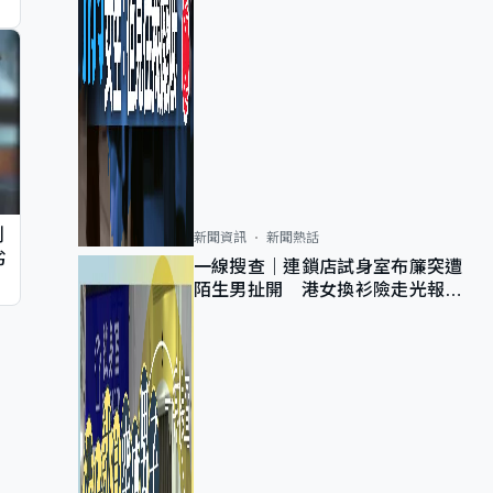
判
新聞資訊
新聞熱話
劣
一線搜查｜連鎖店試身室布簾突遭
陌生男扯開 港女換衫險走光報
警 全港分店急換實體門