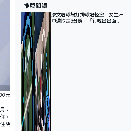
推薦閱讀
康文署球場打排球遇怪盜 女生汗
巾遭拎走5分鐘 「行咗出出面唔
知做乜」
00元
個月，
入住，
地住院