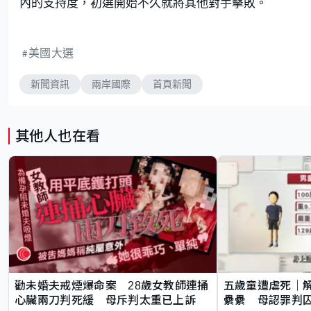
內的支持度，初選開始不久就將其他對手擊敗。
美國大選
新聞資訊
兩岸國際
首頁新聞
其他人也在看
勸未婚夫戒煙爆命案 28歲女教師連捅
五歲童遭虐死｜
心臟兩刀判死緩 母斥判太重已上訴
纍纍 母認罪判囚