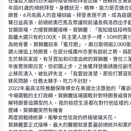
在僅距大選約百天臨時接替總統拜登出選，扭轉民主黨
年屆81歲的總統拜登，身體狀況、精神、能力是否適合
朗普，6月底兩人的首場辯論，拜登表現不濟，成為退
聲日益高漲，前總統奧巴馬及眾議院前議長佩洛西出手
甘願退場，力撐賀錦麗接棒。賀錦麗：「我知道這段時
距離大選只有約100天，民主黨人放手一搏，50州的
為她背書，賀錦麗迎來「蜜月期」，兩日取得逾2,000
調火速追上特朗普，在部分搖擺州亦更有超前之勢。捐款
生於移民家庭，有牙買加和印度血統的賀錦麗，曾任三藩
年後曾放眼白宮，但初選止步，之後獲拜登邀請擔任副
止移民湧入，被批評失言。「我要說清楚，那些打算冒
移民問題，任務太棘手，吃力不討好。
2022年最高法院推翻保障婦女在美國合法墮胎的「羅
今場選戰的主打政綱。賀錦麗這場選戰針對特朗普威脅
解特朗普這類型的人，我的檢控生涯都在對付他這樣的
歷練，賀錦麗突然有機會
再度挑戰總統夢，衝擊女性從政的終極玻璃天花。
賀錦麗要正式接棒，最大的難關就是要贏前總統共和黨