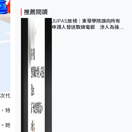
推薦閱讀
JUPAS放榜｜東華學院誤向所有
申請人發送取錄電郵 涉人為操作
疏忽、影響11,139人
再次代
統，特
統。她