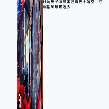
旺角男子凌晨追通宵巴士落空 打
爆擋風玻璃逃去