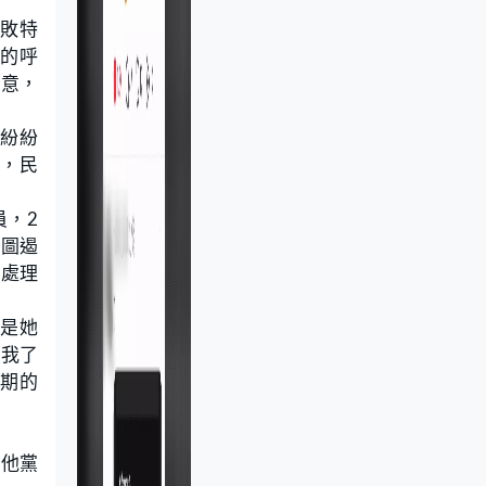
擊敗特
選的呼
主意，
馬紛紛
選，民
員，2
試圖遏
導處理
亦是她
「我了
任期的
損他黨