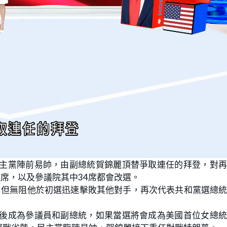
民主黨陣前易帥，由副總統賀錦麗頂替爭取連任的拜登，對
議席，以及參議院其中34席都會改選。
，但無阻他於初選迅速擊敗其他對手，再次代表共和黨選總
之後成為參議員和副總統，如果當選將會成為美國首位女總