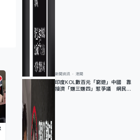
新聞資訊
港聞
印度KOL數百元「窮遊」中國 靠
接濟「嫌三嫌四」惹爭議 網民：
不歡迎劣質旅客
忠