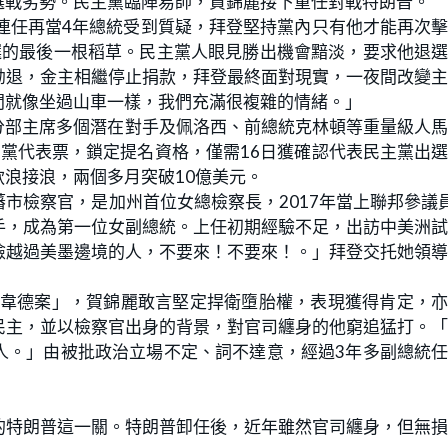
選戰劣勢。民主黨臨陣易帥，賀錦麗接下重任對戰特朗普。
連任再當4年總統受到質疑，拜登堅持黨內只有他才能再次
選的最後一根稻草。民主黨人眼見勝出機會黯淡，要求他退
勸退，金主相繼停止捐款，拜登最終面對現實，一夜間改變
間就像坐過山車一樣，我們充滿很複雜的情緒。」
黨分部主席多個潛在對手及佩洛西、前總統克林頓等重量級人
張黨代表票，鎖定提名資格，僅需16日獲確認代表民主黨出
浪接浪，兩個多月突破10億美元。
市檢察官，是加州首位女總檢察長，2017年當上聯邦參議
手，成為第一位女副總統。上任初期經驗不足，出訪中美洲
險越過美墨邊境的人，不要來！不要來！。」拜登交托她領
訴韋德案」，賀錦麗敢言堅定捍衛墮胎權，表現獲得肯定，
民主，並以檢察官出身的背景，對官司纏身的他窮追猛打。
人。」由被批政治立場不定、詞不達意，經過3年多副總統
的特朗普這一關。特朗普卸任後，近年雖然官司纏身，但無