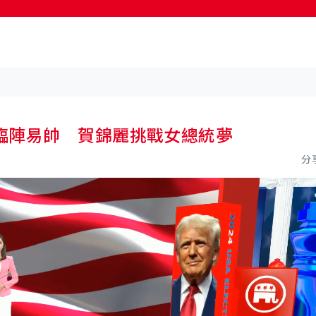
臨陣易帥 賀錦麗挑戰女總統夢
分