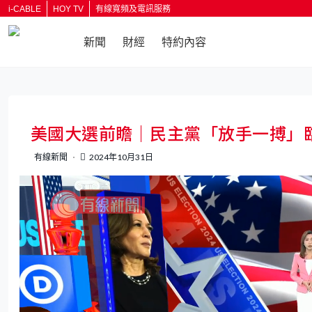
i-CABLE
HOY TV
有線寬頻及電訊服務
新聞
財經
特約內容
美國大選前瞻｜民主黨「放手一搏」
有線新聞
2024年10月31日