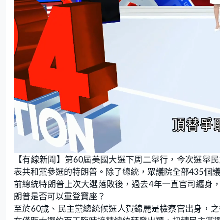
L
U
o
n
【有線新聞】第60屆美國大選下周二舉行，今次選舉
a
m
d
u
e
t
表共和黨參選的特朗普。除了總統，眾議院全部435個
d
e
:
前總統特朗普上次大選落敗後，過去4年一直官司纏身
8
.
7
朗普是否可以重登寶座？
4
%
至於60歲、民主黨總統候選人賀錦麗是檢察官出身，