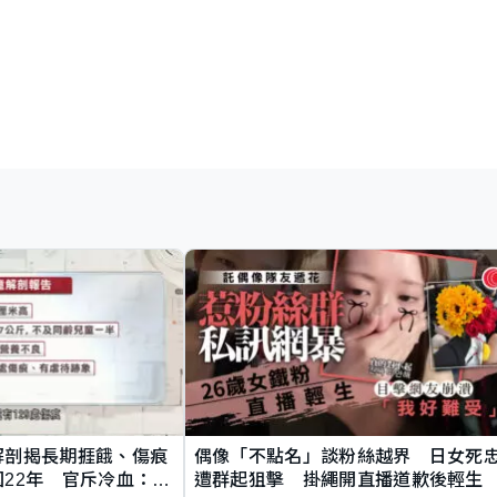
解剖揭長期捱餓、傷痕
偶像「不點名」談粉絲越界 日女死
22年 官斥冷血：同
遭群起狙擊 掛繩開直播道歉後輕生