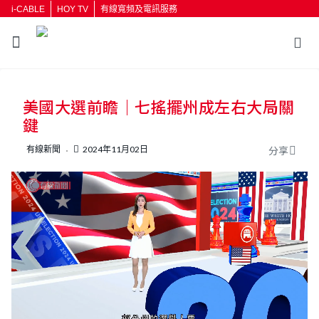
i-CABLE
HOY TV
有線寬頻及電訊服務
返回
美國大選前瞻｜七搖擺州成左右大局關
按輸入鍵開始搜尋
鍵
有線新聞
2024年11月02日
分享