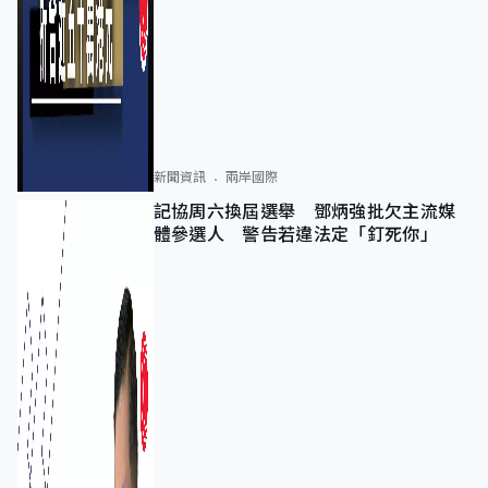
新聞資訊
兩岸國際
記協周六換屆選舉 鄧炳強批欠主流媒
體參選人 警告若違法定「釘死你」