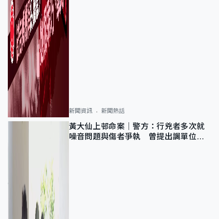
新聞資訊
新聞熱話
黃大仙上邨命案｜警方：行兇者多次就
噪音問題與傷者爭執 曾提出調單位已
獲批