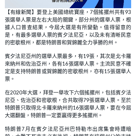
L
U
o
n
【有線新聞】要登上美國總統寶座，7個搖擺州共有93
a
m
d
u
張選舉人票是左右大局的關鍵，部分州的選舉人票，根
e
t
d
e
:
據人口普查結果，今屆大選是有所變動。值得留意的
1
1
是，有最多選舉人票的賓夕法尼亞，以及未有清晰民意
.
0
的密歇根州，都是特朗普和賀錦麗全力爭勝的州。
2
%
賓夕法尼亞州的選舉人票最多，有19張，其次是北卡羅
來納州和佐治亞州，各有16張選舉人票。主流民意不確
定是支持特朗普或賀錦麗的密歇根州，亦有15張選舉人
票。
在2020年大選，拜登一舉攻下六個搖擺州，包括賓夕法
尼亞、佐治亞和密歇根，合共取得79張選舉人票。至於
特朗普只取得北卡羅來納州的16張選舉人票，要在今屆
大選翻盤，特朗普一定要贏得更多搖擺州。
特朗普7月在賓夕法尼亞州巴特勒市出席集會時遭暗