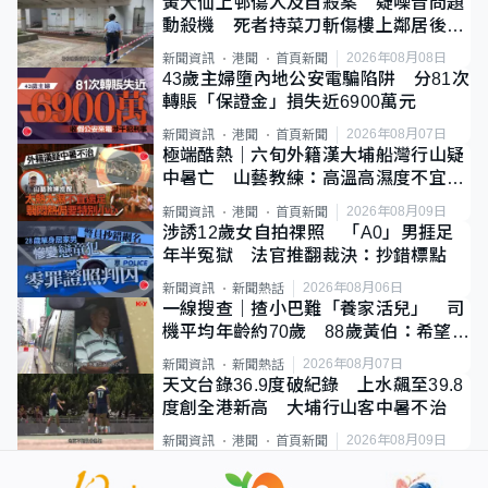
黃大仙上邨傷人及自殺案 疑噪音問題
動殺機 死者持菜刀斬傷樓上鄰居後墮
斃
2026年08月08日
新聞資訊
港聞
首頁新聞
43歲主婦墮內地公安電騙陷阱 分81次
轉賬「保證金」損失近6900萬元
2026年08月07日
新聞資訊
港聞
首頁新聞
極端酷熱｜六旬外籍漢大埔船灣行山疑
中暑亡 山藝教練：高溫高濕度不宜遠
足
2026年08月09日
新聞資訊
港聞
首頁新聞
涉誘12歲女自拍祼照 「A0」男捱足
年半冤獄 法官推翻裁決：抄錯標點
2026年08月06日
新聞資訊
新聞熱話
一線搜查｜揸小巴難「養家活兒」 司
機平均年齡約70歲 88歲黃伯：希望一
直揸落去
2026年08月07日
新聞資訊
新聞熱話
天文台錄36.9度破紀錄 上水飆至39.8
度創全港新高 大埔行山客中暑不治
2026年08月09日
新聞資訊
港聞
首頁新聞