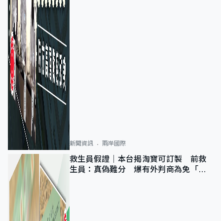
新聞資訊
兩岸國際
救生員假證｜本台揭淘寶可訂製 前救
生員：真偽難分 爆有外判商為免「封
池」沒做足檢查