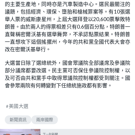
的主要生產地，同時亦是汽車製造中心。選民最關注的
議題，包括經濟、環保、墮胎和槍械罪案等。有10張選
舉人票的威斯康星州，上屆大選拜登以20,600票擊敗特
朗普。由於兩人的得票相差只有0.6個百分點，特朗普一
直聲稱密爾沃基有選舉舞弊，不承認點票結果。特朗普
一直想攻下這個搖擺州，今年的共和黨全國代表大會亦
改在密爾沃基舉行。
大選當日除了選總統外，國會眾議院全部議席及參議院
部分議席都要改選。民主黨可否保住參議院控制權，以
及可否由共和黨手中取得眾議院控制權都受到關注。國
會參眾兩院有何轉變對下任總統施政都有影響。
美國大選
新聞資訊
兩岸國際
下一則新聞