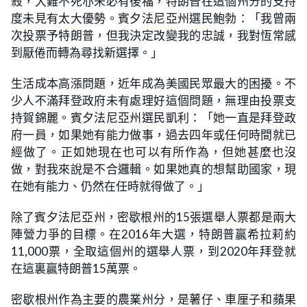
殺，大難不死亦未必有後福，特朗普在這個州分的支持
度未見有太大優勢。賓夕法尼亞州選民鮑勃：「我曾兩
次投票予特朗普，但我決定改變我的忠誠，我對恆常感
到厭倦而轉為尋找新選擇。」
生活成本高漲問題，近年成為美國民眾最大的困擾。不
少人不滿拜登政府未有處理好這個問題，無理由投票支
持賀錦麗。賓夕法尼亞州選民凱利：「她一直是拜登政
府一員，如果她有能力做事，過去四年或任何時間就已
經做了。正如她現在也可以有所作為，但她甚麼也沒
做，對我來說是不合邏輯。如果她真的想幫助國家，現
在她有能力、仍然在任時就得做了。」
除了賓夕法尼亞州，密歇根州的15張選舉人票都是兩大
陣營力爭的目標。在2016年大選，特朗普贏希拉莉約
11,000票，全取這個州的選舉人票，到2020年拜登就
在這裏贏特朗普15萬票。
密歇根州作為主要的農業州分，是薯仔、車厘子和蘋果