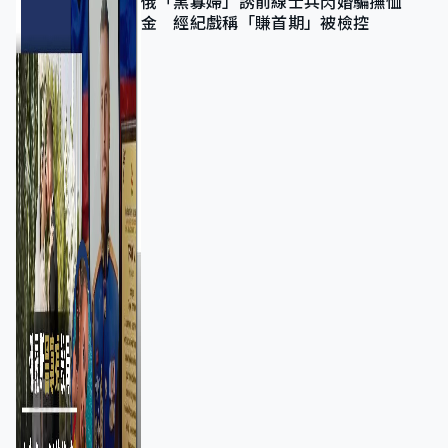
俄「黑寡婦」誘前線士兵閃婚騙撫恤
金 經紀戲稱「賺首期」被檢控