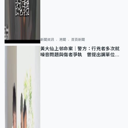
新聞資訊
港聞
首頁新聞
黃大仙上邨命案｜警方：行兇者多次就
噪音問題與傷者爭執 曾提出調單位已
獲批