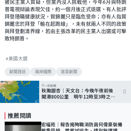
被民主黨人質疑，但黨內沒人挑戰他，今年6月與特朗
普電視辯論表現欠佳，約一個月後正式退選。有人批評
拜登隱瞞健康狀況，賀錦麗只是臨危受命；亦有人指賀
錦麗忠於拜登「輸在起跑線」，未有就兩人不同的政策
與拜登劃清界線，若由主張改革的民主黨人出選或可擊
敗特朗普。
美國大選
新聞資訊
兩岸國際
首頁新聞
下一則新聞
秋颱銀杏｜天文台：今晚午夜前後
闖港800公里 明午12時至3時之間
發一號風球
推薦閱讀
宏福苑｜報告揭殉職消防員何偉豪裝備
嚴重受損 曾嘗試逃生、惜別無選擇下