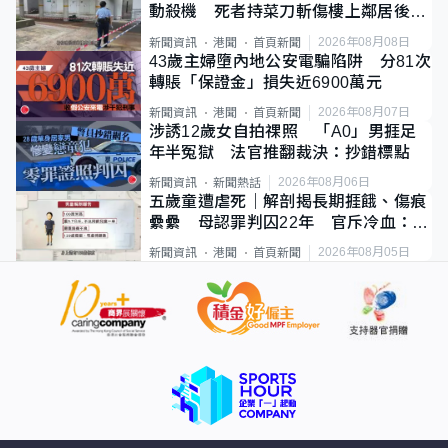
動殺機 死者持菜刀斬傷樓上鄰居後墮
斃
2026年08月08日
新聞資訊
港聞
首頁新聞
43歲主婦墮內地公安電騙陷阱 分81次
轉賬「保證金」損失近6900萬元
2026年08月07日
新聞資訊
港聞
首頁新聞
涉誘12歲女自拍祼照 「A0」男捱足
年半冤獄 法官推翻裁決：抄錯標點
2026年08月06日
新聞資訊
新聞熱話
五歲童遭虐死｜解剖揭長期捱餓、傷痕
纍纍 母認罪判囚22年 官斥冷血：同
類案最惡劣
2026年08月05日
新聞資訊
港聞
首頁新聞