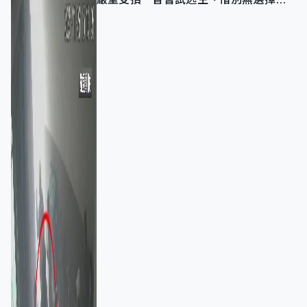
棄裝備墮樓