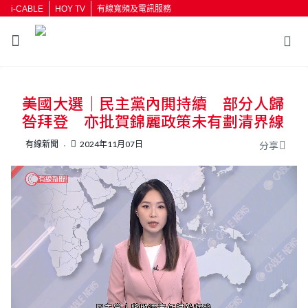
i-CABLE
HOY TV
有線寬頻及電訊服務
返回
美國大選｜民主黨內閧持續 部分人歸
按輸入鍵開始搜尋
咎拜登 亦批賀錦麗政策未有劃清界線
有線新聞
2024年11月07日
分享