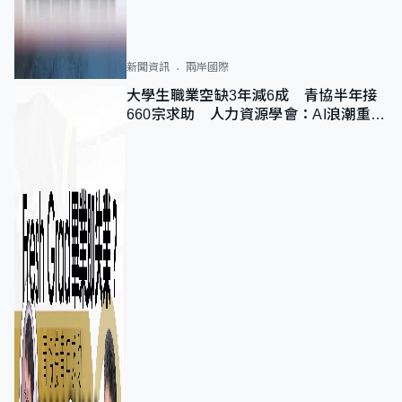
新聞資訊
兩岸國際
大學生職業空缺3年減6成 青協半年接
660宗求助 人力資源學會：AI浪潮重整
職位需求