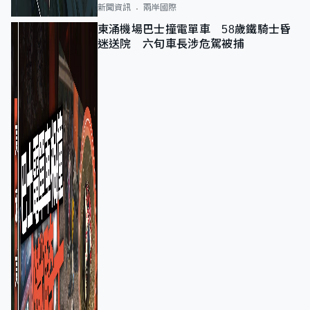
新聞資訊
兩岸國際
東涌機場巴士撞電單車 58歲鐵騎士昏
迷送院 六旬車長涉危駕被捕