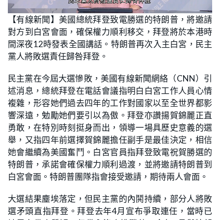
L
U
o
n
【有線新聞】美國總統拜登致電勝選的特朗普，將邀請
a
m
d
u
對方到白宮會面，確保權力順利移交，拜登將於本港時
e
t
d
e
:
間深夜12時發表全國講話。特朗普再次入主白宮，民主
2
8
黨人將敗選責任歸咎拜登。
.
0
4
民主黨在今屆大選慘敗，美國有線新聞網絡（CNN）引
%
述消息，總統拜登在電話會議指明白白宮工作人員心情
複雜，形容她們過去四年的工作對國家以至全世界都影
響深遠，勉勵她們要引以為傲。拜登亦讚揚賀錦麗正直
勇敢，在特別時刻挺身而出，領導一場具歷史意義的選
舉，又指四年前選擇賀錦麗擔任副手是最佳決定，相信
她會繼續為美國奮鬥。白宮官員指拜登致電祝賀勝選的
特朗普，承諾會確保權力順利過渡，並將邀請特朗普到
白宮會面。特朗普團隊指會接受邀請，期待兩人會面。
大選結果塵埃落定，但民主黨的內鬨持續，部分人將敗
選矛頭直指拜登。拜登去年4月宣布爭取連任，當時已