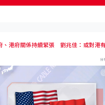
按輸入鍵開始搜尋
府、港府關係持續緊張 劉兆佳：或對港
分