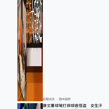
新聞資訊
兩岸國際
康文署球場打排球遇怪盜 女生汗