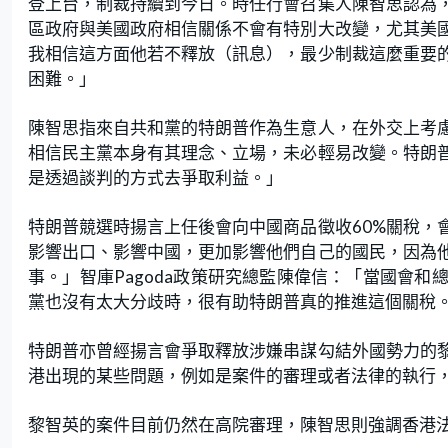
登上台，制裁持續到今日。時任行會召集人陳智思認為
區政府與美國政府相信關係不會有特別大改變，尤其美
我相信這方面他若不釋放（訊息），最少制裁這麼重要
困難。」
陳智思指來自共和黨的特朗普作為生意人，在外交上考
相信民主黨本身有其理念、立場，未必輕易改變。特朗
是透過談判的方式去爭取利益。」
特朗普競選時揚言上任後會向中國商品徵收60%關稅，
影響出口、影響中國，更加影響他們自己的國民，因為
事。」智庫Pagoda政策研究總監陳偉信：「當國會
黨也沒有太大分歧時，很有助特朗普真的推進這個關稅
特朗普亦曾經揚言會爭取釋放涉嫌串謀勾結外國勢力的
港出現的某些問題，例如是案件的審理或者法律的執行
黎智英的案件目前仍然在高院審理，陳智思則強調香港