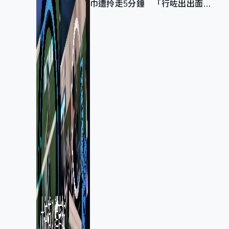
巾遭拎走5分鐘 「行咗出出面唔
知做乜」