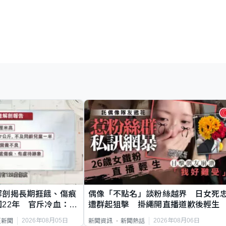
解剖揭長期捱餓、傷痕
偶像「不點名」談粉絲越界 日女死
22年 官斥冷血：同
遭群起狙擊 掛繩開直播道歉後輕生
2026年08月05日
2026年08月06日
頁新聞
新聞資訊
新聞熱話