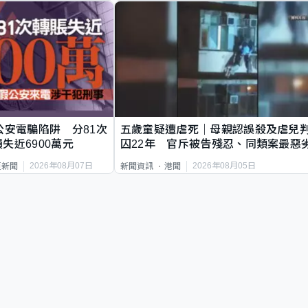
公安電騙陷阱 分81次
五歲童疑遭虐死｜母親認誤殺及虐兒
失近6900萬元
囚22年 官斥被告殘忍、同類案最惡
2026年08月07日
2026年08月05日
頁新聞
新聞資訊
港聞