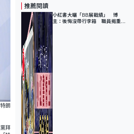
推薦閱讀
小紅書大曬「BB展戰績」 博
主：後悔沒帶行李箱 職員揭重複
入會「阻止唔到」
而特朗
主黨拜