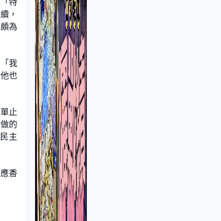
，「特
繼續，
會頗為
，「我
西他也
不單止
會做的
及民主
因應香