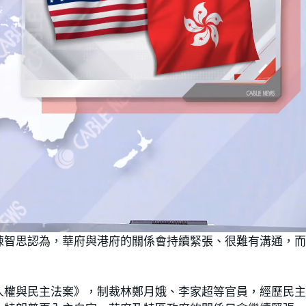
陳智思認為，華府與港府的關係會持續緊張、很難有溝通，
人權與民主法案》，制裁林鄭月娥、李家超等官員，經歷民