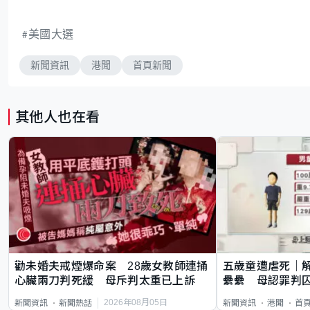
美國大選
新聞資訊
港聞
首頁新聞
其他人也在看
勸未婚夫戒煙爆命案 28歲女教師連捅
五歲童遭虐死｜
心臟兩刀判死緩 母斥判太重已上訴
纍纍 母認罪判囚
類案最惡劣
2026年08月05日
新聞資訊
新聞熱話
新聞資訊
港聞
首