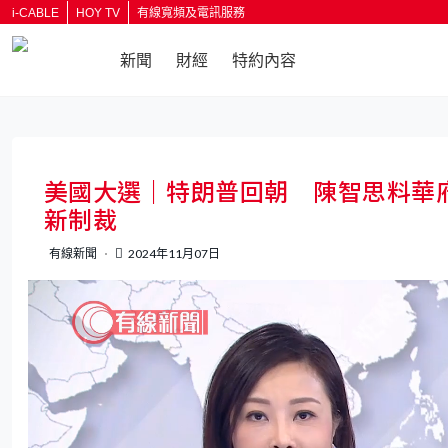
i-CABLE
HOY TV
有線寬頻及電訊服務
新聞
財經
特約內容
返回
美國大選｜特朗普回朝 陳智思料華
新制裁
有線新聞
2024年11月07日