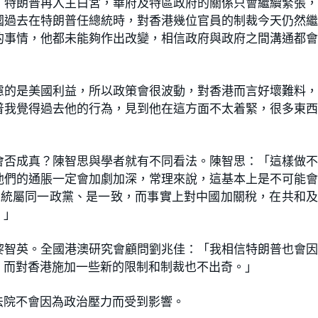
，特朗普再入主白宮，華府及特區政府的關係只會繼續緊張
國過去在特朗普任總統時，對香港幾位官員的制裁今天仍然
的事情，他都未能夠作出改變，相信政府與政府之間溝通都
慮的是美國利益，所以政策會很波動，對香港而言好壞難料
普我覺得過去他的行為，見到他在這方面不太着緊，很多東
會否成真？陳智思與學者就有不同看法。陳智思：「這樣做
他們的通脹一定會加劇加深，常理來說，這基本上是不可能
和總統屬同一政黨、是一致，而事實上對中國加關稅，在共和
。」
黎智英。全國港澳研究會顧問劉兆佳：「我相信特朗普也會
，而對香港施加一些新的限制和制裁也不出奇。」
法院不會因為政治壓力而受到影響。