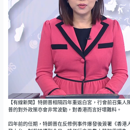
L
U
o
n
【有線新聞】特朗普相隔四年重返白宮，行會前召集人
a
m
d
u
e
t
普的對外政策亦會非常波動，對香港而言好壞難料。
d
e
:
1
8
.
四年前的任期，特朗普在反修例事件爆發後簽署《香港
1
8
%