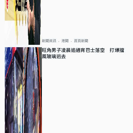
新聞資訊
港聞
首頁新聞
旺角男子凌晨追通宵巴士落空 打爆擋
風玻璃逃去