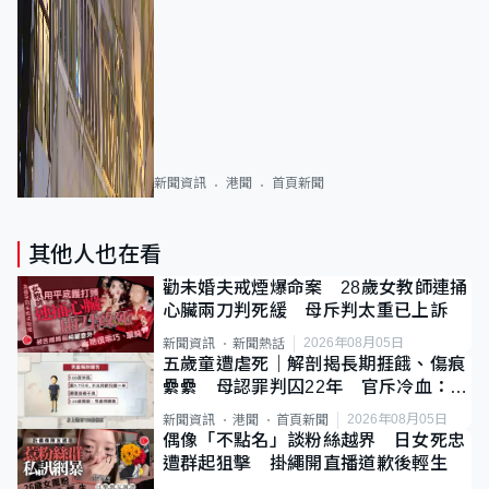
新聞資訊
港聞
首頁新聞
其他人也在看
勸未婚夫戒煙爆命案 28歲女教師連捅
心臟兩刀判死緩 母斥判太重已上訴
2026年08月05日
新聞資訊
新聞熱話
五歲童遭虐死｜解剖揭長期捱餓、傷痕
纍纍 母認罪判囚22年 官斥冷血：同
類案最惡劣
2026年08月05日
新聞資訊
港聞
首頁新聞
偶像「不點名」談粉絲越界 日女死忠
遭群起狙擊 掛繩開直播道歉後輕生