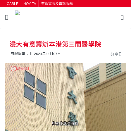
i-CABLE
HOY TV
有線寬頻及電訊服務
返回
浸大有意籌辦本港第三間醫學院
按輸入鍵開始搜尋
有線新聞
2024年11月07日
分享
L
U
o