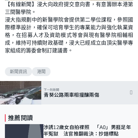
n
【有線新聞】浸大向政府提交意向書，有意籌辦本港第
a
m
d
u
三間醫學院。
e
t
d
e
:
浸大指規劃中的新醫學院會提供第二學位課程，參照國
9
0
際標準設計，確保可培育學生的專業能力與強化執業資
.
9
格，在招募人才及資助模式等會與現有醫學院相輔相
1
%
成，維持可持續財政基礎，浸大已經成立由頂尖醫學專
家組成的籌委會制訂建議書。
新聞資訊
港聞
下一則新聞
青葵公路兩車相撞釀兩傷
推薦閱讀
涉誘12歲女自拍祼照 「A0」男捱足年
半冤獄 法官推翻裁決：抄錯標點