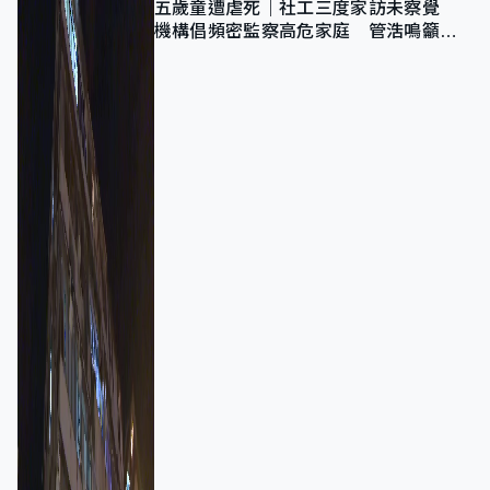
五歲童遭虐死｜社工三度家訪未察覺
機構倡頻密監察高危家庭 管浩鳴籲加
強跨部門協作