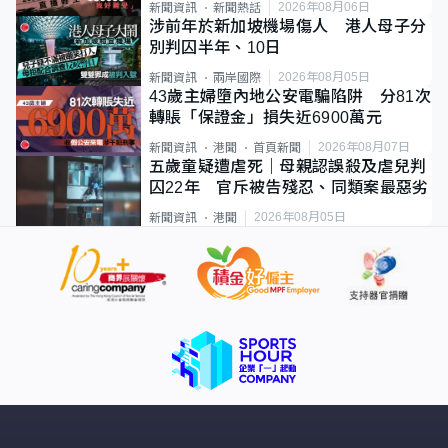
2026年08月06日
新聞資訊
新聞熱話
涉前年於新加坡機場傷人 港人母子分
別判囚半年、10日
2026年08月05日
新聞資訊
兩岸國際
43歲主婦墮內地公安電騙陷阱 分81次
轉賬「保證金」損失近6900萬元
2026年08月07日
新聞資訊
港聞
首頁新聞
五歲童疑遭虐死｜母親認誤殺及虐兒判
囚22年 官斥被告殘忍、同類案最惡劣
2026年08月05日
新聞資訊
港聞