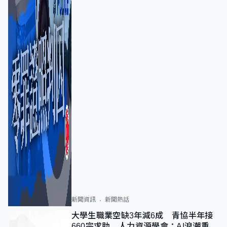
新聞資訊
新聞熱話
大學生職業空缺3年減6成 青協半年接
660宗求助 人力資源學會：AI浪潮重整