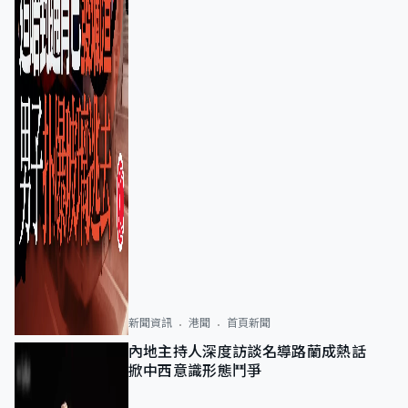
新聞資訊
港聞
首頁新聞
內地主持人深度訪談名導路蘭成熱話
掀中西意識形態鬥爭