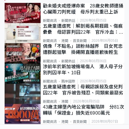
勸未婚夫戒煙爆命案 28歲女教師連捅
心臟兩刀判死緩 母斥判太重已上訴
2026年08月05日
新聞資訊
新聞熱話
五歲童遭虐死｜解剖揭長期捱餓、傷痕
纍纍 母認罪判囚22年 官斥冷血：同
類案最惡劣
2026年08月05日
新聞資訊
港聞
首頁新聞
偶像「不點名」談粉絲越界 日女死忠
遭群起狙擊 掛繩開直播道歉後輕生
2026年08月06日
新聞資訊
新聞熱話
涉前年於新加坡機場傷人 港人母子分
別判囚半年、10日
2026年08月05日
新聞資訊
兩岸國際
五歲童疑遭虐死｜母親認誤殺及虐兒判
囚22年 官斥被告殘忍、同類案最惡劣
2026年08月05日
新聞資訊
港聞
43歲主婦墮內地公安電騙陷阱 分81次
轉賬「保證金」損失近6900萬元
2026年08月07日
新聞資訊
港聞
首頁新聞