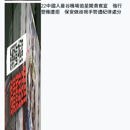
22中國人曼谷機場追星闖貴賓室 強行
登機遭拒 保安做歧視手勢遭紀律處分