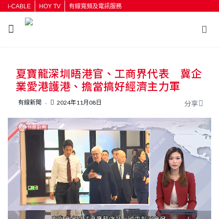
i-CABLE
HOY TV
有線寬頻及電訊服務
返回
夏寶龍深圳晤港官、工商界代表 冀企
按輸入鍵開始搜尋
業愛港護港、擔當搞好經濟主力軍
有線新聞
2024年11月08日
分享