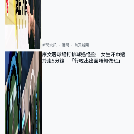
新聞資訊
港聞
首頁新聞
康文署球場打排球遇怪盜 女生汗巾遭
拎走5分鐘 「行咗出出面唔知做乜」