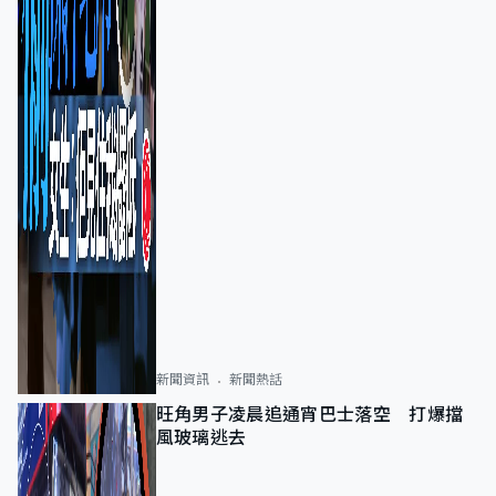
新聞資訊
新聞熱話
旺角男子凌晨追通宵巴士落空 打爆擋
風玻璃逃去