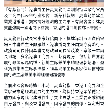
L
U
o
n
【有線新聞】港澳辦主任夏寶龍到深圳與特區政府官員
a
m
d
u
及工商界代表舉行座談會，新華社報道，夏寶龍希望企
e
t
d
e
:
業愛港護港，擔當搞好經濟的主力軍。有與會者引述夏
1
3
寶龍強調一國兩制不會變，香港的港口地位亦不會變。
.
7
8
夏寶龍在行政長官李家超陪同下，抵達深圳五洲賓館會
%
場。中聯辦主任鄭雁雄、港澳辦副主任周霽亦有隨行。
政務司司長陳國基聯同財政司司長陳茂波，率領一眾局
長到場。多名港澳工商界人士都有現身，包括新世界發
展行政總裁馬紹祥、新地主席兼董事總經理郭炳聯、盈
科拓展集團主席李澤楷、恒基兆業主席李家傑及信德集
團行政主席兼董事總經理何超瓊等。
全個座談會歷時逾七小時，夏寶龍指，香港工商界和企
業家是推動經濟發展的主力軍，為保持香港繁榮穩定，
助力國家現代化建設作出了突出貢獻。企業要正確認識
自身發展，與及香港發展、國家發展的關係，堅定對香