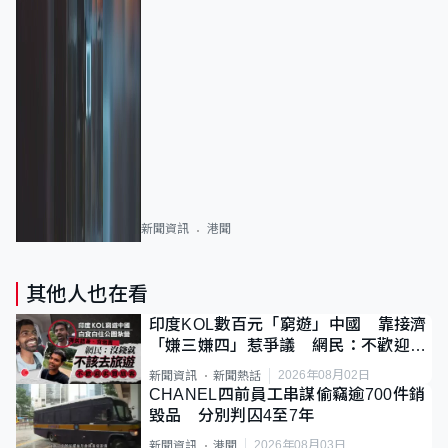
新聞資訊
港聞
其他人也在看
印度KOL數百元「窮遊」中國 靠接濟
「嫌三嫌四」惹爭議 網民：不歡迎劣
質旅客
2026年08月02日
新聞資訊
新聞熱話
CHANEL四前員工串謀偷竊逾700件銷
毀品 分別判囚4至7年
2026年08月03日
新聞資訊
港聞