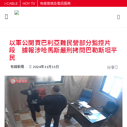
i-CABLE
HOY TV
有線寬頻及電訊服務
返回
以軍公開賈巴利亞難民營部分監控片
按輸入鍵開始搜尋
段 據報涉哈馬斯嚴刑拷問巴勒斯坦平
民
有線新聞
2024年11月11日
分享