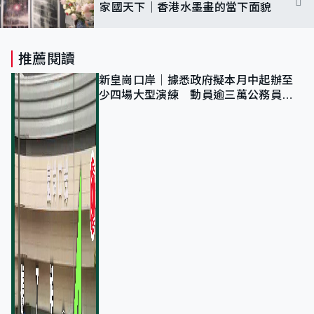
家國天下｜香港水墨畫的當下面貌
推薦閱讀
新皇崗口岸｜據悉政府擬本月中起辦至
少四場大型演練 動員逾三萬公務員人
次測試