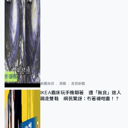
新聞資訊
港聞
首頁新聞
IKEA霸床玩手機瞓著 遭「無良」途人
踢走雙鞋 網民驚訝：冇著襪咁盡！？