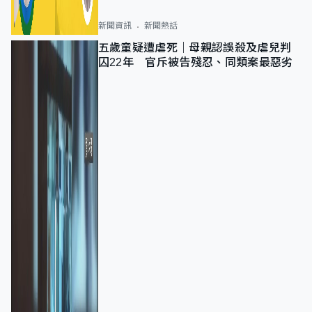
新聞資訊
新聞熱話
五歲童疑遭虐死｜母親認誤殺及虐兒判
囚22年 官斥被告殘忍、同類案最惡劣