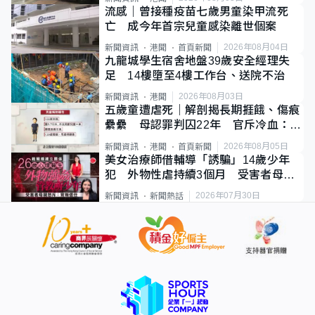
流感｜曾接種疫苗七歲男童染甲流死
亡 成今年首宗兒童感染離世個案
2026年08月04日
新聞資訊
港聞
首頁新聞
九龍城學生宿舍地盤39歲安全經理失
足 14樓墮至4樓工作台、送院不治
2026年08月03日
新聞資訊
港聞
五歲童遭虐死｜解剖揭長期捱餓、傷痕
纍纍 母認罪判囚22年 官斥冷血：同
類案最惡劣
2026年08月05日
新聞資訊
港聞
首頁新聞
美女治療師借輔導「誘騙」14歲少年
犯 外物性虐持續3個月 受害者母：
要保護其他人
2026年07月30日
新聞資訊
新聞熱話