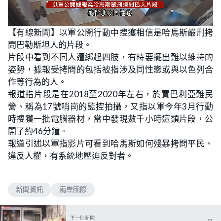
L
U
o
n
【有線新聞】以軍公開行動中搜獲相信是哈馬斯嚴刑拷
a
m
d
u
問巴勒斯坦人的片段。
e
t
d
e
:
片段中看到不同人遭綁起四肢，有時要擺出難以維持的
5
7
姿勢，據報受拷問的包括被指涉及同性戀或與以色列合
.
6
作等行為的人。
9
%
報道指片段是在2018至2020年左右，於賈巴利亞難民
營、稱為17號哨崗的監控拍攝，又指以軍今年3月行動
時搜獲一批電腦器材，當中發現數千小時這類片段，公
開了約46分鐘。
報道引述以軍指影片可看到哈馬斯如何殘暴拷問平民、
違反人權，有系統地壓迫反對者。
新聞資訊
兩岸國際
下一則新聞