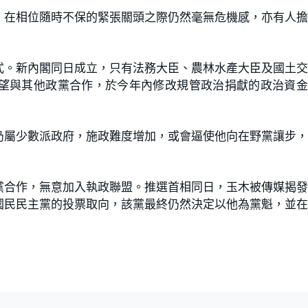
，在相位隨時不保的緊張關頭之際仍然毫無危機感，亦有人
式。新內閣同日成立，只有法務大臣、農林水產大臣及國土
望與其他政黨合作，於今年內修改規管政治捐獻的政治資金
仍屬少數派政府，施政難度增加，或會逼使他向在野黨讓步
黨合作，無意加入執政聯盟。推選首相同日，玉木被傳媒揭
國民民主黨的投票取向，該黨最終仍然決定以他為黨魁，並