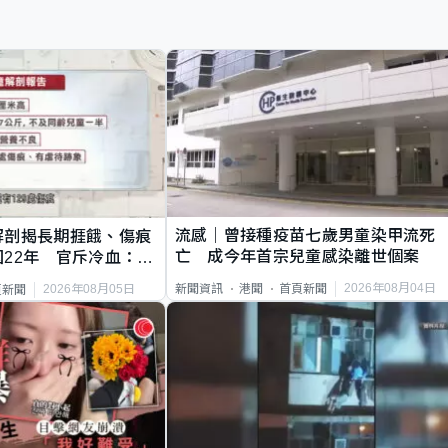
流感｜曾接種疫苗七歲男童染甲流死
解剖揭長期捱餓、傷痕
亡 成今年首宗兒童感染離世個案
22年 官斥冷血：同
2026年08月04日
新聞資訊
港聞
首頁新聞
2026年08月05日
頁新聞