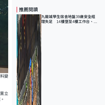
推薦閱讀
九龍城學生宿舍地盤39歲安全經
理失足 14樓墮至4樓工作台、送
院不治
預料變
野黨立
選。