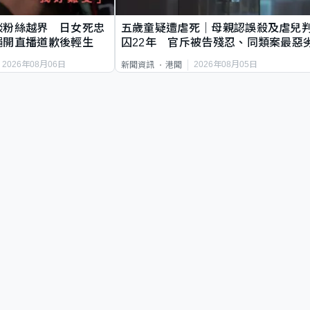
談粉絲越界 日女死忠
五歲童疑遭虐死｜母親認誤殺及虐兒
繩開直播道歉後輕生
囚22年 官斥被告殘忍、同類案最惡
2026年08月06日
2026年08月05日
新聞資訊
港聞