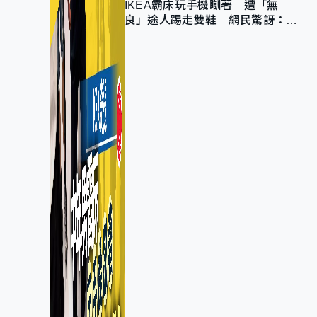
IKEA霸床玩手機瞓著 遭「無
良」途人踢走雙鞋 網民驚訝：冇
著襪咁盡！？