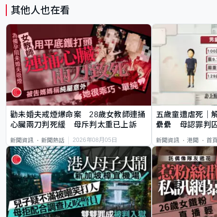
其他人也在看
勸未婚夫戒煙爆命案 28歲女教師連捅
五歲童遭虐死｜
心臟兩刀判死緩 母斥判太重已上訴
纍纍 母認罪判囚
類案最惡劣
2026年08月05日
新聞資訊
新聞熱話
新聞資訊
港聞
首