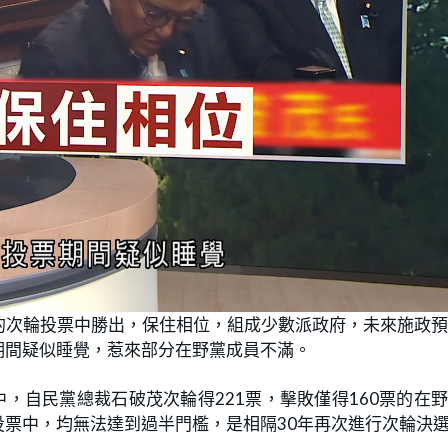
的次輪投票中勝出，保住相位，組成少數派政府，未來施政
期間疑似睡覺，惹來部分在野黨成員不滿。
，自民黨總裁石破茂次輪得221票，擊敗僅得160票的在
票中，均無法達到過半門檻，是相隔30年再次進行次輪決