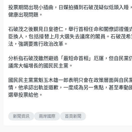
投票期間出現小插曲，日媒拍攝到石破茂疑似低頭入睡
健康出現問題。
石破茂之後覲見日皇德仁，舉行首相任命和閣僚認證儀
臣換人，包括接替上月大選失去議席的閣員。石破茂希
法，強調要進行政治改革。
分析指石破茂雖然避過「最短命首相」厄運，但自民黨
議席大幅增長的國民民主黨。
國民民主黨黨魁玉木雄一郎表明只會在政策層面與自民
情，他承認出軌並道歉，一度成為另一焦點，甚至牽動
選舉投票給他。
新聞資訊
兩岸國際
首頁新聞