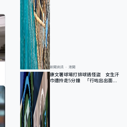
新聞資訊
港聞
康文署球場打排球遇怪盜 女生汗
巾遭拎走5分鐘 「行咗出出面唔
知做乜」