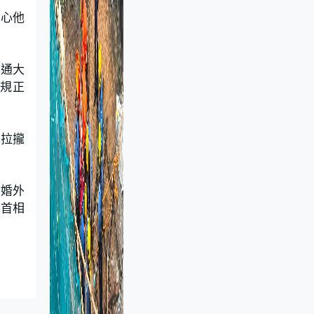
擔心他
交通大
規正
，拉攏
發婚外
在首相