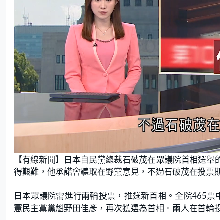
L
U
o
n
【有線新聞】日本自民黨總裁石破茂在眾議院首相選舉
a
m
d
u
e
t
得艱難，他承諾會聽取在野黨意見，不過石破茂在投票
d
e
:
1
9
.
日本眾議院需進行兩輪投票，推選新首相。全院465票中
1
5
憲民主黨黨魁野田佳彥，再次獲選為首相。兩人在首輪投
%