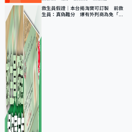
救生員假證｜本台揭淘寶可訂製 前救
生員：真偽難分 爆有外判商為免「封
池」沒做足檢查