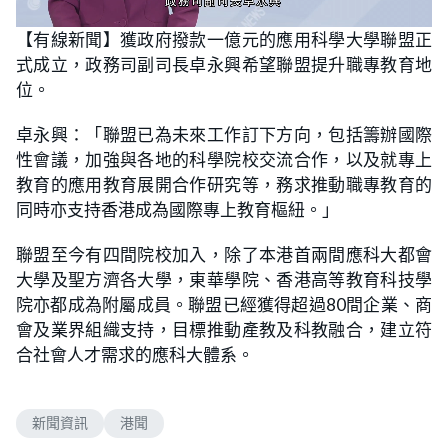
L
U
o
n
【有線新聞】獲政府撥款一億元的應用科學大學聯盟正
a
m
d
u
式成立，政務司副司長卓永興希望聯盟提升職專教育地
e
t
d
e
:
位。
6
2
.
卓永興：「聯盟已為未來工作訂下方向，包括籌辦國際
9
0
性會議，加強與各地的科學院校交流合作，以及就專上
%
教育的應用教育展開合作研究等，務求推動職專教育的
同時亦支持香港成為國際專上教育樞紐。」
聯盟至今有四間院校加入，除了本港首兩間應科大都會
大學及聖方濟各大學，東華學院、香港高等教育科技學
院亦都成為附屬成員。聯盟已經獲得超過80間企業、商
會及業界組織支持，目標推動產教及科教融合，建立符
合社會人才需求的應科大體系。
新聞資訊
港聞