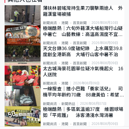
薄扶林碧瑤灣持生果刀襲擊兩途人 外
籍漢當場被捕
2026年08月10日
新聞資訊
港聞
首頁新聞
極端酷熱｜六旬外籍漢大埔船灣行山疑
中暑亡 山藝教練：高溫高濕度不宜遠
足
2026年08月09日
新聞資訊
港聞
首頁新聞
天文台錄36.9度破紀錄 上水飆至39.8
度創全港新高 大埔行山客中暑不治
2026年08月09日
新聞資訊
港聞
首頁新聞
太古城海景花園單位疑冷氣機起火 16
人送院
2026年08月09日
新聞資訊
港聞
一線搜查｜揸小巴難「養家活兒」 司
機平均年齡約70歲 88歲黃伯：希望一
直揸落去
2026年08月07日
新聞資訊
新聞熱話
極端酷熱｜多區氣溫逾37度 維園球場
如「平底鑊」 泳客湧淺水灣消暑
2026年08月09日
新聞資訊
港聞
首頁新聞