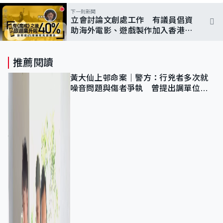
下一則新聞
立會討論文創處工作 有議員倡資
助海外電影、遊戲製作加入香港場
景
推薦閱讀
黃大仙上邨命案｜警方：行兇者多次就
噪音問題與傷者爭執 曾提出調單位已
獲批