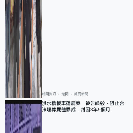
新聞資訊
港聞
首頁新聞
洪水橋板車運屍案 被告誤殺、阻止合
法埋葬屍體罪成 判囚3年9個月