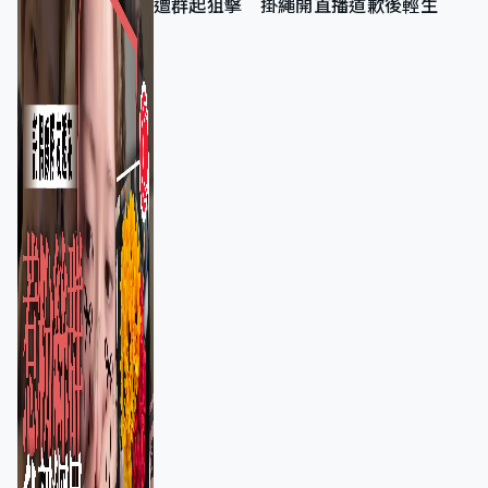
遭群起狙擊 掛繩開直播道歉後輕生