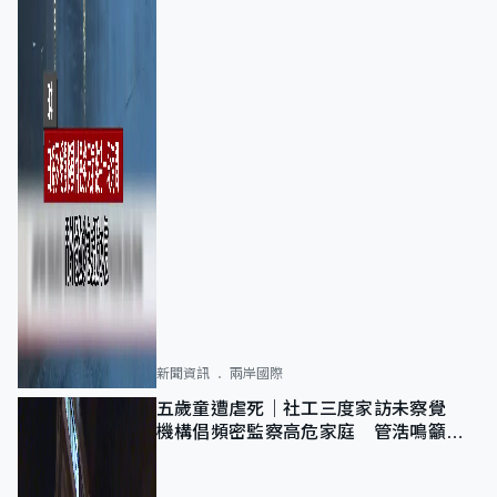
新聞資訊
兩岸國際
五歲童遭虐死｜社工三度家訪未察覺
機構倡頻密監察高危家庭 管浩鳴籲加
強跨部門協作