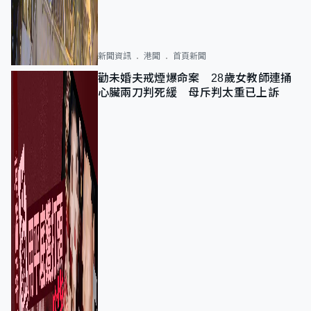
新聞資訊
港聞
首頁新聞
勸未婚夫戒煙爆命案 28歲女教師連捅
心臟兩刀判死緩 母斥判太重已上訴