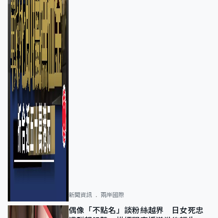
新聞資訊
兩岸國際
偶像「不點名」談粉絲越界 日女死忠