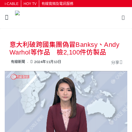
i-CABLE
HOY TV
有線寬頻及電訊服務
返回
意大利破跨國集團偽冒Banksy、Andy
按輸入鍵開始搜尋
Warhol等作品 檢2,100件仿製品
有線新聞
2024年11月13日
分享