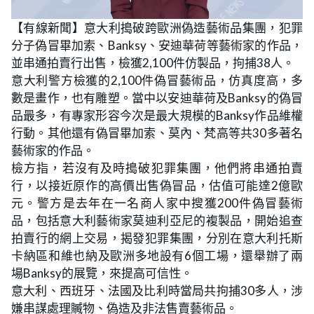
L
U
o
n
【有線新聞】意大利搗破跨歐洲偽造藝術品集團，犯罪
a
m
d
u
分子偽冒畢加索、Banksy、安迪華荷等藝術家的作品，
e
t
d
e
:
並串通拍賣行出售，檢獲2,100件仿製品，拘捕38人。
3
7
意大利警方檢獲的2,100件偽冒藝術品，仿真度高，多
.
9
數是畫作，也有雕塑。當中以安迪華荷及Banksy的偽冒
3
%
品最多，有專家形容今次是最大規模的Banksy作品維權
行動。其他還有偽冒畢加索、莫內、梵高等共30多著名
藝術家的作品。
檢方指，若沒有及時搗破犯罪集團，他們將串通拍賣
行，以接近原作的高價出售偽冒品，估值可能達2億歐
元。警方是去年在一名商人家中搜獲200件偽冒藝術
品，包括意大利藝術家莫迪利亞尼的複製品，開始追查
拍賣行的網上交易，揭發犯罪集團，分別在意大利托斯
卡納區和維也納及歐洲多地設有6個工場，還舉辦了兩
場Banksy的展覽，來提高可信性。
意大利、西班牙、法國及比利時當局共拘捕30多人，涉
嫌串謀處理贓物、偽造及非法售賣藝術品。