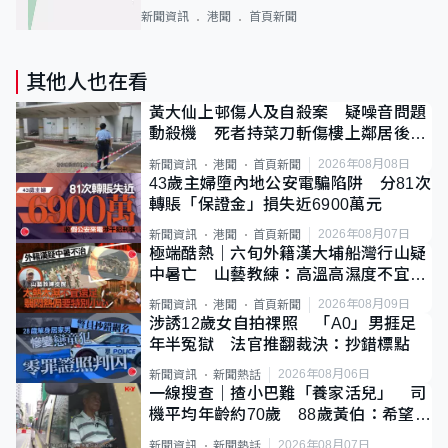
新聞資訊
港聞
首頁新聞
其他人也在看
黃大仙上邨傷人及自殺案 疑噪音問題
動殺機 死者持菜刀斬傷樓上鄰居後墮
斃
2026年08月08日
新聞資訊
港聞
首頁新聞
43歲主婦墮內地公安電騙陷阱 分81次
轉賬「保證金」損失近6900萬元
2026年08月07日
新聞資訊
港聞
首頁新聞
極端酷熱｜六旬外籍漢大埔船灣行山疑
中暑亡 山藝教練：高溫高濕度不宜遠
足
2026年08月09日
新聞資訊
港聞
首頁新聞
涉誘12歲女自拍祼照 「A0」男捱足
年半冤獄 法官推翻裁決：抄錯標點
2026年08月06日
新聞資訊
新聞熱話
一線搜查｜揸小巴難「養家活兒」 司
機平均年齡約70歲 88歲黃伯：希望一
直揸落去
2026年08月07日
新聞資訊
新聞熱話