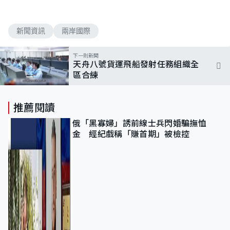
新聞資訊
兩岸國際
下一則新聞
天舟八號貨運飛船發射任務組織全
區合練
推薦閱讀
俄「黑寡婦」誘前線士兵閃婚騙撫恤
金 經紀戲稱「賺首期」被檢控