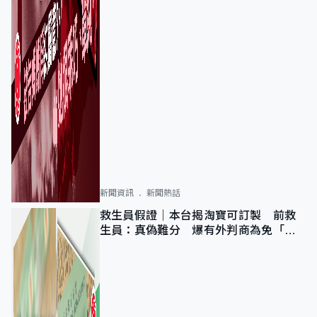
新聞資訊
新聞熱話
救生員假證｜本台揭淘寶可訂製 前救
生員：真偽難分 爆有外判商為免「封
池」沒做足檢查