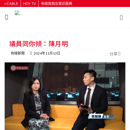
i-CABLE
HOY TV
有線寬頻及電訊服務
返回
議員同你傾：陳月明
按輸入鍵開始搜尋
有線新聞
2024年11月13日
分享
L
U
o