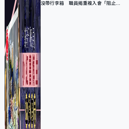
沒帶行李箱 職員揭重複入會「阻止唔
到」