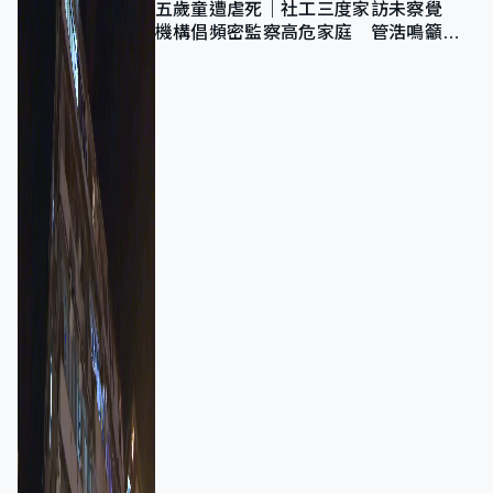
五歲童遭虐死｜社工三度家訪未察覺
機構倡頻密監察高危家庭 管浩鳴籲加
強跨部門協作