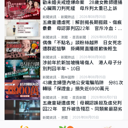
勸未婚夫戒煙爆命案 28歲女教師連捅
心臟兩刀判死緩 母斥判太重已上訴
2026年08月05日
新聞資訊
新聞熱話
五歲童遭虐死｜解剖揭長期捱餓、傷痕
纍纍 母認罪判囚22年 官斥冷血：同
類案最惡劣
2026年08月05日
新聞資訊
港聞
首頁新聞
偶像「不點名」談粉絲越界 日女死忠
遭群起狙擊 掛繩開直播道歉後輕生
2026年08月06日
新聞資訊
新聞熱話
涉前年於新加坡機場傷人 港人母子分
別判囚半年、10日
2026年08月05日
新聞資訊
兩岸國際
43歲主婦墮內地公安電騙陷阱 分81次
轉賬「保證金」損失近6900萬元
2026年08月07日
新聞資訊
港聞
首頁新聞
五歲童疑遭虐死｜母親認誤殺及虐兒判
囚22年 官斥被告殘忍、同類案最惡劣
2026年08月05日
新聞資訊
港聞