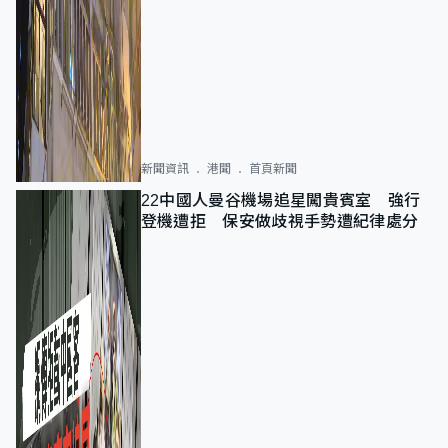
新聞資訊
港聞
首頁新聞
22中國人曼谷機場追星闖貴賓室 強行
登機遭拒 保安做歧視手勢遭紀律處分