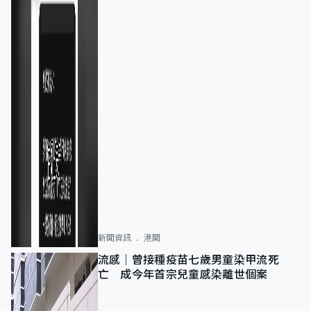
新聞資訊
港聞
流感｜曾接種疫苗七歲男童染甲流死
亡 成今年首宗兒童感染離世個案