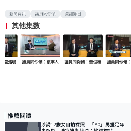
n
a
m
d
u
e
t
新聞資訊
議員同你傾
資訊節目
d
e
:
2
其他集數
.
0
6
%
：管浩鳴
議員同你傾：張宇人
議員同你傾：黃俊碩
議員同你傾
推薦閱讀
涉誘12歲女自拍祼照 「A0」男捱足年
半冤獄 法官推翻裁決：抄錯標點