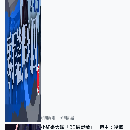
新聞資訊
新聞熱話
小紅書大曬「BB展戰績」 博主：後悔