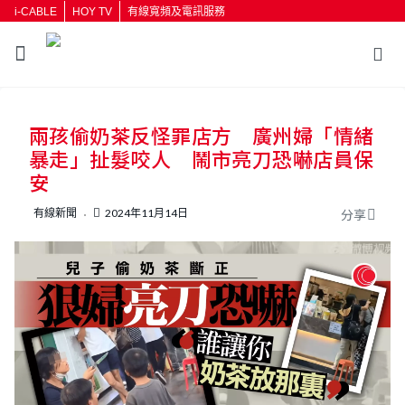
i-CABLE
HOY TV
有線寬頻及電訊服務
返回
兩孩偷奶茶反怪罪店方 廣州婦「情緒
按輸入鍵開始搜尋
暴走」扯髮咬人 鬧市亮刀恐嚇店員保
安
有線新聞
2024年11月14日
分享