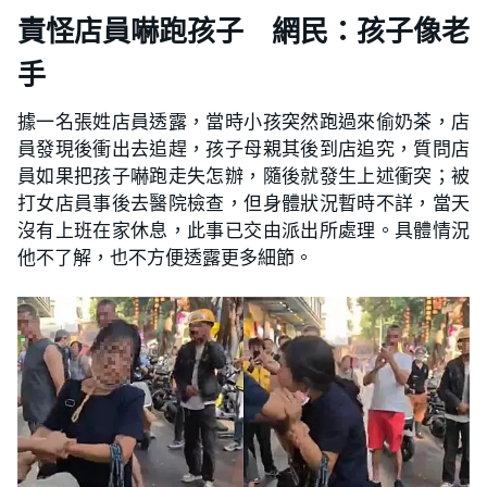
責怪店員嚇跑孩子 網民：孩子像老
手
據一名張姓店員透露，當時小孩突然跑過來偷奶茶，店
員發現後衝出去追趕，孩子母親其後到店追究，質問店
員如果把孩子嚇跑走失怎辦，隨後就發生上述衝突；被
打女店員事後去醫院檢查，但身體狀況暫時不詳，當天
沒有上班在家休息，此事已交由派出所處理。具體情況
他不了解，也不方便透露更多細節。