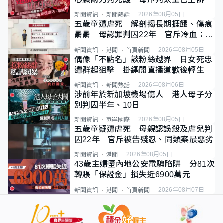
2026年08月05日
新聞資訊
新聞熱話
五歲童遭虐死｜解剖揭長期捱餓、傷痕
纍纍 母認罪判囚22年 官斥冷血：同
類案最惡劣
2026年08月05日
新聞資訊
港聞
首頁新聞
偶像「不點名」談粉絲越界 日女死忠
遭群起狙擊 掛繩開直播道歉後輕生
2026年08月06日
新聞資訊
新聞熱話
涉前年於新加坡機場傷人 港人母子分
別判囚半年、10日
2026年08月05日
新聞資訊
兩岸國際
五歲童疑遭虐死｜母親認誤殺及虐兒判
囚22年 官斥被告殘忍、同類案最惡劣
2026年08月05日
新聞資訊
港聞
43歲主婦墮內地公安電騙陷阱 分81次
轉賬「保證金」損失近6900萬元
2026年08月07日
新聞資訊
港聞
首頁新聞