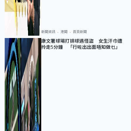
新聞資訊
港聞
首頁新聞
康文署球場打排球遇怪盜 女生汗巾遭
拎走5分鐘 「行咗出出面唔知做乜」