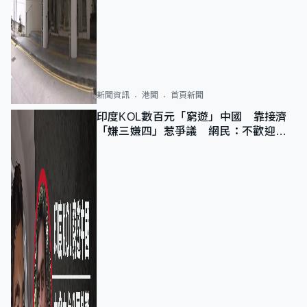
新聞資訊
港聞
首頁新聞
印度KOL數百元「窮遊」中國 靠接濟
「嫌三嫌四」惹爭議 網民：不歡迎劣
質旅客