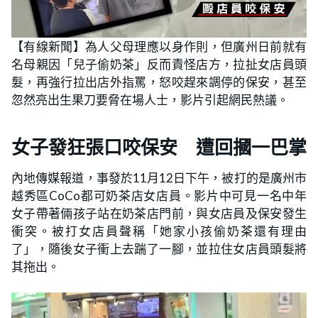
【有線新聞】為人父母理應以身作則，但廣州日前就有
名母親因「兒子偷奶茶」反而責怪店方，拉扯女店員頭
髮，再強行拉出店外指罵，怒咬趕來調停的保安，甚至
忽然亮出生果刀要脅在場人士，影片引起網民熱議。
女子發狂張口咬保安 遭回摑一巴掌
內地傳媒報道，事發於11月12日下午，被打的是廣州市
越秀區CoCo都可奶茶店女店員。影片中可見一名中年
女子帶著倆孩子站在奶茶店門前，與女店員及保安發生
衝突。被打女店員聲稱「她家小孩偷奶茶還有理由
了」，隨後女子衝上去踹了一腳，並拉住女店員頭髮將
其拖出。