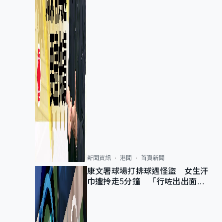
新聞資訊
港聞
首頁新聞
康文署球場打排球遇怪盜 女生汗
巾遭拎走5分鐘 「行咗出出面唔
知做乜」