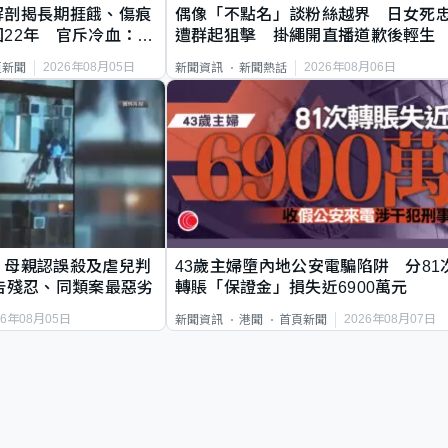
解剖揭長期捱餓、傷痕
偶像「不點名」談粉絲越界 日女死
22年 官斥冷血：同
遭群起狙擊 掛繩開直播道歉後輕生
2026年08月05日
2026年08月06日
頁新聞
新聞資訊
新聞熱話
｜母親認誤殺及虐兒判
43歲主婦墮內地公安電騙陷阱 分81
告殘忍、同類案最惡劣
轉賬「保證金」損失近6900萬元
26年08月05日
2026年08月07日
新聞資訊
港聞
首頁新聞