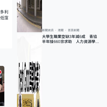
維多利
岸低窪
新聞資訊
港聞
首頁新聞
大學生職業空缺3年減6成 青協
半年接660宗求助 人力資源學
會：AI浪潮重整職位需求