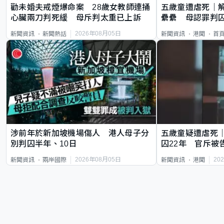
勸未婚夫戒煙爆命案 28歲女教師連捅
五歲童遭虐死｜
心臟兩刀判死緩 母斥判太重已上訴
纍纍 母認罪判囚
類案最惡劣
2026年08月05日
新聞資訊
新聞熱話
新聞資訊
港聞
首
涉前年於新加坡機場傷人 港人母子分
五歲童疑遭虐死
別判囚半年、10日
囚22年 官斥被
2026年08月05日
20
新聞資訊
兩岸國際
新聞資訊
港聞