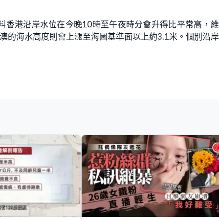
料香港沿岸水位在今晚10時至午夜時分會升得比平常高，
澳的海水高度則會上漲至海圖基準面以上約3.1米。個別沿