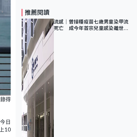
推薦閱讀
流感｜曾接種疫苗七歲男童染甲流
死亡 成今年首宗兒童感染離世個
案
台錄得
港今日
上10