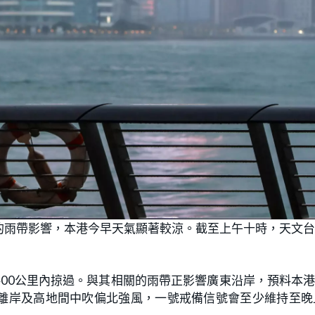
的雨帶影響，本港今早天氣顯著較涼。截至上午十時，天文
00公里內掠過。與其相關的雨帶正影響廣東沿岸，預料本
離岸及高地間中吹偏北強風，一號戒備信號會至少維持至晚