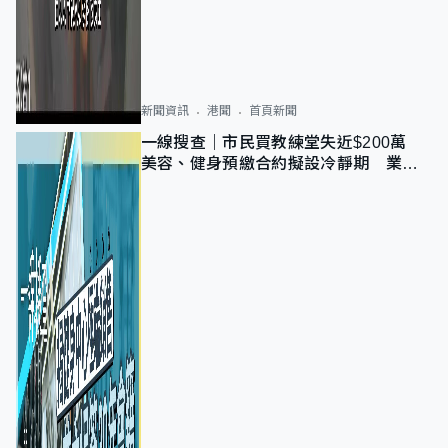
新聞資訊
港聞
首頁新聞
一線搜查｜市民買教練堂失近$200萬
美容、健身預繳合約擬設冷靜期 業界
憂退款計法對商戶不公