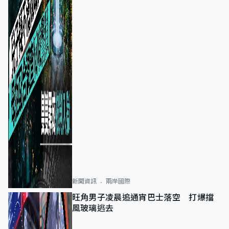
新聞資訊
兩岸國際
旺角男子凌晨追通宵巴士落空 打爆擋
風玻璃逃去