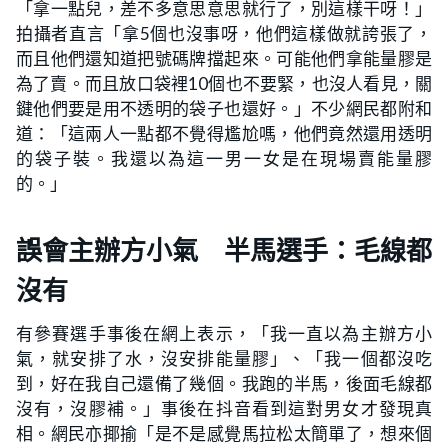
「拿一點兒，差不多意思意思就行了，別這樣干呀！」
拍攝者直言「拿5個也沒事呀，他們這樣做就誇張了，
而且他們還知道把號碼牌擋起來。可能他們拿能量膠是
為了賣。而且放口袋裡10個也不要緊，也沒人看見，關
鍵他們要是用不透明的袋子也還好。」不少網民都附和
道：「這兩人一點都不覺得尷尬嗎，他們竟然還用透明
的袋子裝。我還以為這一男一女是在現場賣能量膠
的。」
誤會主辦方小氣 半馬選手：毛線都
沒有
有參賽選手事後在網上表示，「我一直以為主辦方小
氣，就安排了水，沒安排能量膠」、「我一個都沒吃
到，好在我自己還備了幾個。我跑的半馬，後面毛線都
沒有，沒膠補。」事後在抖音看到這對男女才發現真
相。網民亦揶揄「是不是感覺馬拉松太簡單了，想來個