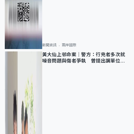
新聞資訊
兩岸國際
黃大仙上邨命案｜警方：行兇者多次就
噪音問題與傷者爭執 曾提出調單位已
獲批