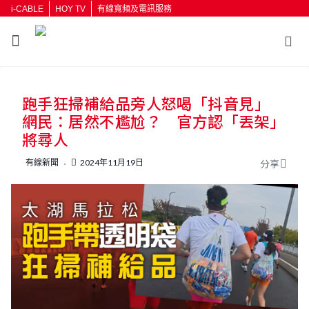
i-CABLE
HOY TV
有線寬頻及電訊服務
返回
跑手狂掃補給品旁人怒喝「抖音見」
按輸入鍵開始搜尋
網民：居然不尷尬？ 官方認「丟架」
將尋人
有線新聞
2024年11月19日
分享