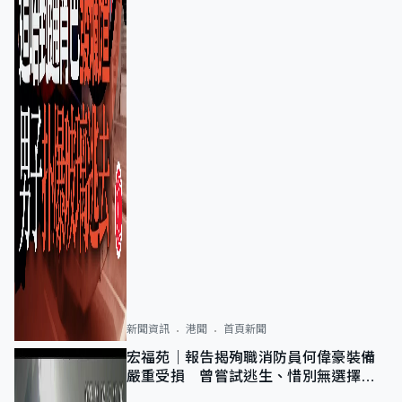
新聞資訊
港聞
首頁新聞
宏福苑｜報告揭殉職消防員何偉豪裝備
嚴重受損 曾嘗試逃生、惜別無選擇下
棄裝備墮樓