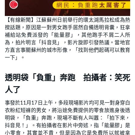
【有線新聞】江蘇蘇州日前舉行的環太湖馬拉松成為熱
搜話題，原因是一對男女跑手居然自備透明背囊，狂拿
補給站免費派發的「能量膠」，其他跑手不屑二人所
為，拍片明言「抖音見」，影片旋即引發熱議。當地官
方直言事關蘇州的城市形像，「找到他們起碼可以教育
一下」。
透明袋「負重」奔跑 拍攝者：笑死
人了
事發於11月17日上午，多段現場影片均可見一對身穿白
衣粉紅短褲的男女，將沿途免費提供的零食放進身後透
明袋，「負重」奔跑，現場不斷有人叫囂：「拍下來，
抖音見！」。有拍攝者在影片中旁述，指「能量膠」是
小零食，其實並不貴，但是因為它是免費所以就被拿