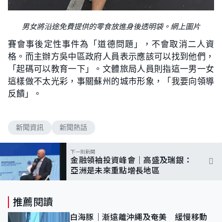
男女將沿途免費提供的零食放進身後透明袋。網上圖片
賽會事後定性事件為「道德問題」，不會取消二人資
格。而主辦方吳中區政府人員表示應該可以找到他們，
「起碼可以教育一下」。文體旅局人員則指這一男一女
這樣做不太光彩，事關蘇州的城市形象，「我要向領導
反饋」。
新聞資訊
新聞熱話
下一則新聞
金融領袖投資峰會｜高盛及瑞銀：
亞洲是未來重點增長地區
推薦閱讀
白海豚｜漸遠離沖繩及奄美 緩慢移動