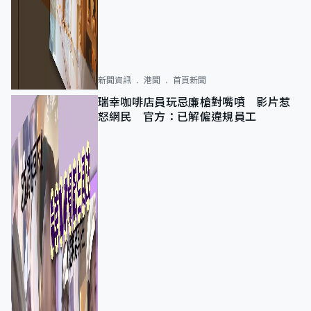
新聞資訊
港聞
首頁新聞
瑞幸咖啡店員玩忌廉槍對嘴噴 影片惹
怒網民 官方：已解僱違規員工