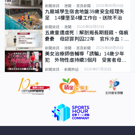
2026年08月04日
新聞資訊
港聞
首頁新聞
九龍城學生宿舍地盤39歲安全經理失
足 14樓墮至4樓工作台、送院不治
2026年08月03日
新聞資訊
港聞
五歲童遭虐死｜解剖揭長期捱餓、傷痕
纍纍 母認罪判囚22年 官斥冷血：同
類案最惡劣
2026年08月05日
新聞資訊
港聞
首頁新聞
美女治療師借輔導「誘騙」14歲少年
犯 外物性虐持續3個月 受害者母：
要保護其他人
2026年07月30日
新聞資訊
新聞熱話