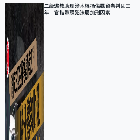
二級懲教助理涉木棍捅傷羈留者判囚三
年 官指帶頭犯法屬加刑因素