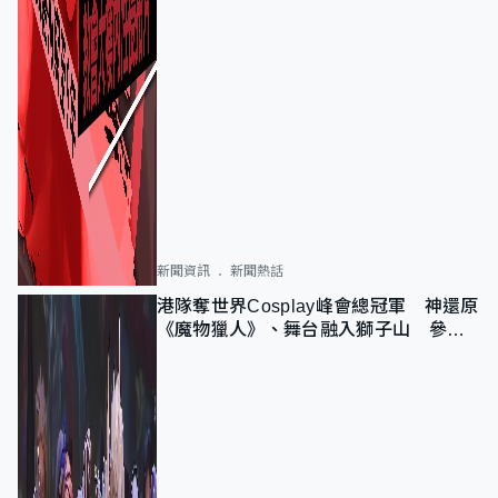
新聞資訊
新聞熱話
港隊奪世界Cosplay峰會總冠軍 神還原
《魔物獵人》、舞台融入獅子山 參賽
者：讓大家認識香港