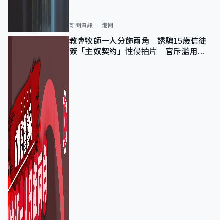
新聞資訊
港聞
教會牧師一人分飾兩角 誘騙15歲信徒
簽「主奴契約」性侵拍片 官斥濫用教
友信任、二審判囚9年