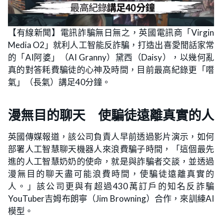
【有線新聞】電訊詐騙無日無之，英國電訊商「Virgin
Media O2」就利人工智能反詐騙，打造出喜愛閒話家常
的「AI阿婆」（AI Granny）黛西（Daisy），以幾何亂
真的對答耗費騙徒的心神及時間，目前最高紀錄更「噆
氣」（長氣）講足40分鐘。
漫無目的聊天 使騙徒遠離真實的人
英國傳媒報道，該公司負責人早前透過影片演示，如何
部署人工智慧聊天機器人來浪費騙子時間，「這個最先
進的人工智慧奶奶的使命，就是與詐騙者交談，並透過
漫無目的聊天盡可能浪費時間，使騙徒遠離真實的
人。」該公司更與有超過430萬訂戶的知名反詐騙
YouTuber吉姆布朗寧（Jim Browning）合作，來訓練AI
模型。