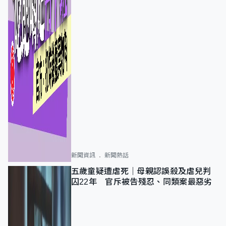
新聞資訊
新聞熱話
五歲童疑遭虐死｜母親認誤殺及虐兒判
囚22年 官斥被告殘忍、同類案最惡劣