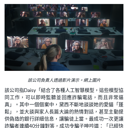
該公司負責人透過影片演示。網上圖片
該公司指Daisy「結合了各種人工智慧模型，這些模型協
同工作，可以即時監聽並回應詐騙電話，而且非常逼
真」。其中一個個案中，黛西不斷地談談她的愛貓「蓬
鬆」，並大談與家人長篇大論的熱情對話，甚至主動提
供偽造的銀行詳細信息，讓騙徒上當。最成功一次更讓
詐騙者連續40分鐘對答，成功令騙子呻吟道：「已經快