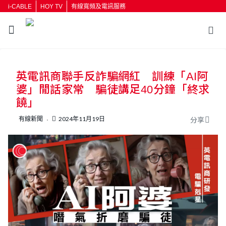
i-CABLE
HOY TV
有線寬頻及電訊服務
返回
英電訊商聯手反詐騙網紅 訓練「AI阿
按輸入鍵開始搜尋
婆」閒話家常 騙徒講足40分鐘「終求
饒」
有線新聞
2024年11月19日
分享