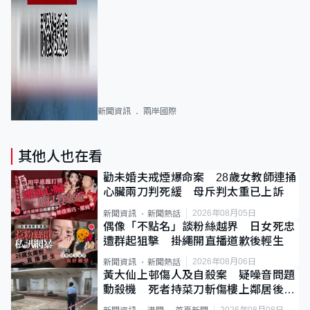
新聞資訊
兩岸國際
其他人也在看
勸未婚夫戒煙爆命案 28歲女教師連捅
心臟兩刀判死緩 母斥判太重已上訴
2026年08月05日
新聞資訊
新聞熱話
偶像「不點名」談粉絲越界 日女死忠
遭群起狙擊 掛繩開直播道歉後輕生
2026年08月06日
新聞資訊
新聞熱話
黃大仙上邨傷人及自殺案 疑噪音問題
動殺機 死者持菜刀斬傷樓上鄰居後墮
斃