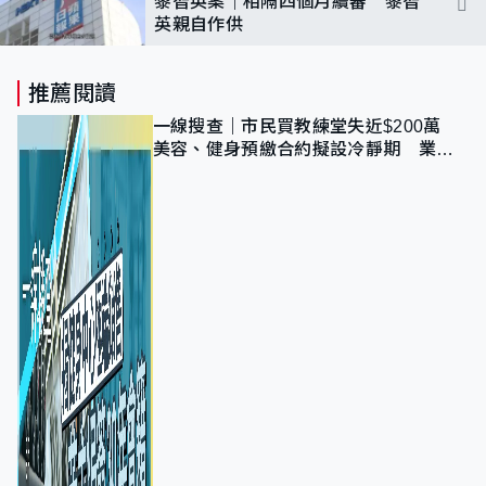
黎智英案｜相隔四個月續審 黎智
英親自作供
推薦閱讀
一線搜查｜市民買教練堂失近$200萬
美容、健身預繳合約擬設冷靜期 業界
憂退款計法對商戶不公