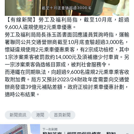
L
U
o
n
【有線新聞】勞工及福利局指，截至10月底，超過
a
m
d
u
9,600人違規使用2元乘車優惠。
e
t
d
e
:
勞工及福利局局長孫玉菡書面回應議員質詢時指，運輸
5
0
署聯同公共交通營辦商截至10月底查驗超過3,000名，
.
0
懷疑違規使用2元乘車優惠乘客，有2宗成功檢椌，其中
0
%
1宗涉案乘客被罰款約14,000元及須補繳少付車資。另
一宗涉案乘客偽造帳目罪成，被判社會服務令。
而港鐵在同期執法，向超過9,600名違規2元乘車乘客收
取附加費。局方又預計2023/24財政年度需要向交通營
辦商發還39億元補貼差額，政府正檢討乘車優惠計劃，
適時公布結果。
新聞資訊
港聞
首頁新聞
下一則新聞