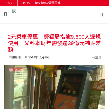
i-CABLE
HOY TV
有線寬頻及電訊服務
返回
2元乘車優惠｜勞福局指逾9,600人違規
按輸入鍵開始搜尋
使用 又料本財年需發還39億元補貼差
額
有線新聞
2024年11月20日
分享