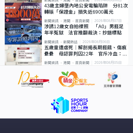
2026年08月08日
新聞資訊
港聞
首頁新聞
43歲主婦墮內地公安電騙陷阱 分81次
轉賬「保證金」損失近6900萬元
2026年08月07日
新聞資訊
港聞
首頁新聞
涉誘12歲女自拍祼照 「A0」男捱足
年半冤獄 法官推翻裁決：抄錯標點
2026年08月06日
新聞資訊
新聞熱話
五歲童遭虐死｜解剖揭長期捱餓、傷痕
纍纍 母認罪判囚22年 官斥冷血：同
類案最惡劣
2026年08月05日
新聞資訊
港聞
首頁新聞