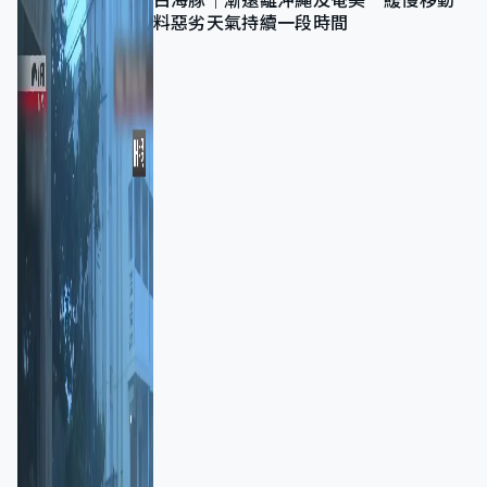
白海豚｜漸遠離沖繩及奄美 緩慢移動
料惡劣天氣持續一段時間