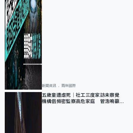
新聞資訊
兩岸國際
五歲童遭虐死｜社工三度家訪未察覺
機構倡頻密監察高危家庭 管浩鳴籲加
強跨部門協作