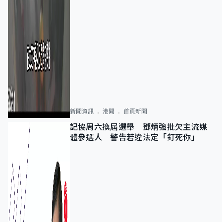
新聞資訊
港聞
首頁新聞
記協周六換屆選舉 鄧炳強批欠主流媒
體參選人 警告若違法定「釘死你」