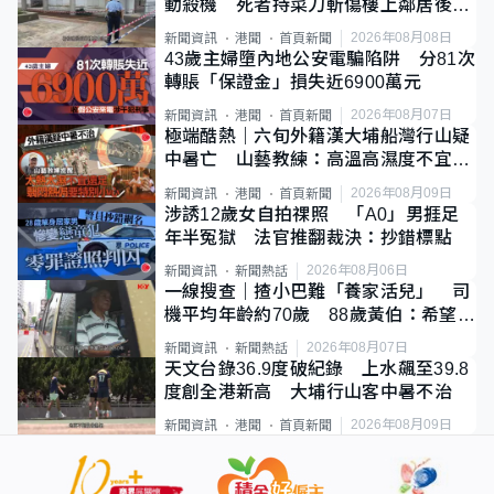
動殺機 死者持菜刀斬傷樓上鄰居後墮
斃
2026年08月08日
新聞資訊
港聞
首頁新聞
43歲主婦墮內地公安電騙陷阱 分81次
轉賬「保證金」損失近6900萬元
2026年08月07日
新聞資訊
港聞
首頁新聞
極端酷熱｜六旬外籍漢大埔船灣行山疑
中暑亡 山藝教練：高溫高濕度不宜遠
足
2026年08月09日
新聞資訊
港聞
首頁新聞
涉誘12歲女自拍祼照 「A0」男捱足
年半冤獄 法官推翻裁決：抄錯標點
2026年08月06日
新聞資訊
新聞熱話
一線搜查｜揸小巴難「養家活兒」 司
機平均年齡約70歲 88歲黃伯：希望一
直揸落去
2026年08月07日
新聞資訊
新聞熱話
天文台錄36.9度破紀錄 上水飆至39.8
度創全港新高 大埔行山客中暑不治
2026年08月09日
新聞資訊
港聞
首頁新聞