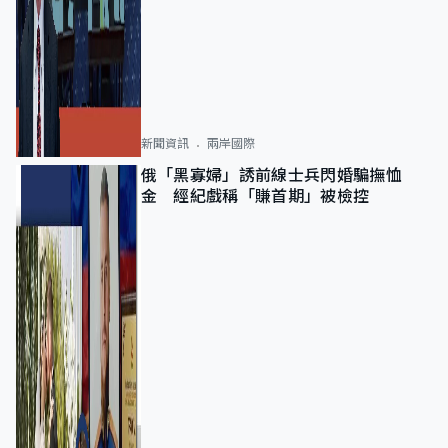
新聞資訊
兩岸國際
俄「黑寡婦」誘前線士兵閃婚騙撫恤
金 經紀戲稱「賺首期」被檢控