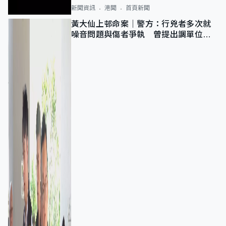
新聞資訊
港聞
首頁新聞
黃大仙上邨命案｜警方：行兇者多次就
噪音問題與傷者爭執 曾提出調單位已
獲批