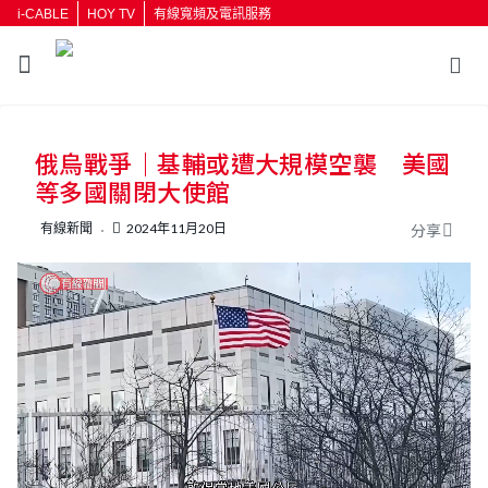
i-CABLE
HOY TV
有線寬頻及電訊服務
返回
俄烏戰爭｜基輔或遭大規模空襲 美國
按輸入鍵開始搜尋
等多國關閉大使館
有線新聞
2024年11月20日
分享