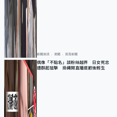
新聞資訊
港聞
首頁新聞
偶像「不點名」談粉絲越界 日女死忠
遭群起狙擊 掛繩開直播道歉後輕生