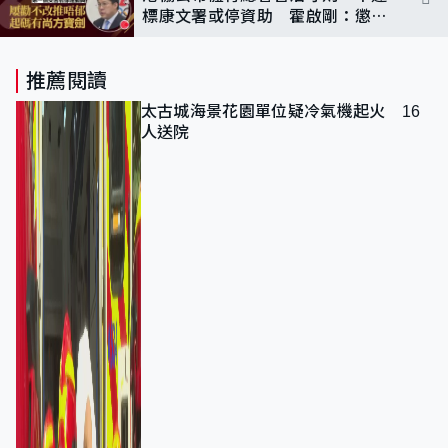
標康文署或停資助 霍啟剛：懲罰
僅最後手段
推薦閱讀
太古城海景花園單位疑冷氣機起火 16
人送院