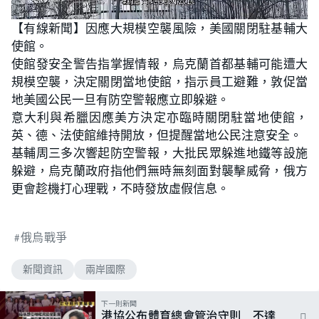
L
U
o
n
【有線新聞】因應大規模空襲風險，美國關閉駐基輔大
a
m
d
u
使館。
e
t
d
e
:
使館發安全警告指掌握情報，烏克蘭首都基輔可能遭大
5
8
規模空襲，決定關閉當地使館，指示員工避難，敦促當
.
7
地美國公民一旦有防空警報應立即躲避。
0
%
意大利與希臘因應美方決定亦臨時關閉駐當地使館，
英、德、法使館維持開放，但提醒當地公民注意安全。
基輔周三多次響起防空警報，大批民眾躲進地鐵等設施
躲避，烏克蘭政府指他們無時無刻面對襲擊威脅，俄方
更會趁機打心理戰，不時發放虛假信息。
俄烏戰爭
新聞資訊
兩岸國際
下一則新聞
港協公布體育總會管治守則 不達