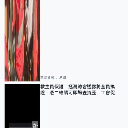
新聞資訊
港聞
救生員假證｜拯溺總會透露將全員換
證 憑二維碼可即場查資歷 工會促加
強巡查