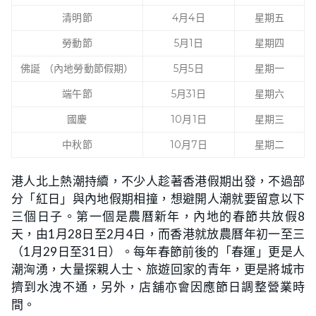
清明節
4月4日
星期五
勞動節
5月1日
星期四
佛誕 （內地勞動節假期）
5月5日
星期一
端午節
5月31日
星期六
國慶
10月1日
星期三
中秋節
10月7日
星期二
港人北上熱潮持續，不少人趁著香港假期出發，不過部
分「紅日」與內地假期相撞，想避開人潮就要留意以下
三個日子。第一個是農曆新年，內地的春節共放假8
天，由1月28日至2月4日，而香港就放農曆年初一至三
（1月29日至31日）。每年春節前後的「春運」更是人
潮洶湧，大量探親人士、旅遊回家的青年，更是將城市
擠到水洩不通，另外，店舖亦會因應節日調整營業時
間。