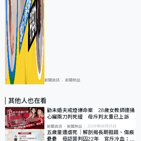
新聞資訊
新聞熱話
其他人也在看
勸未婚夫戒煙爆命案 28歲女教師連捅
心臟兩刀判死緩 母斥判太重已上訴
2026年08月05日
新聞資訊
新聞熱話
五歲童遭虐死｜解剖揭長期捱餓、傷痕
纍纍 母認罪判囚22年 官斥冷血：同