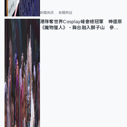
新聞資訊
新聞熱話
港隊奪世界Cosplay峰會總冠軍 神還原
《魔物獵人》、舞台融入獅子山 參賽
者：讓大家認識香港