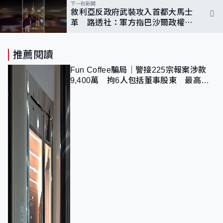
下一則新聞
敘利亞反政府武裝攻入首都大馬士
革 路透社：軍方指巴沙爾政權已
倒台
推薦閱讀
Fun Coffee騙局｜警接225宗報案涉款
9,400萬 拘6人包括董事股東 最高金
額一宗涉近千萬