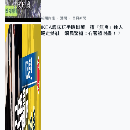
新聞資訊
港聞
首頁新聞
IKEA霸床玩手機瞓著 遭「無良」途人
踢走雙鞋 網民驚訝：冇著襪咁盡！？