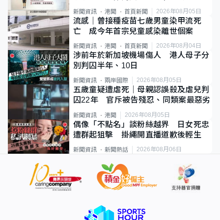
類案最惡劣
2026年08月05日
新聞資訊
港聞
首頁新聞
流感｜曾接種疫苗七歲男童染甲流死
亡 成今年首宗兒童感染離世個案
2026年08月04日
新聞資訊
港聞
首頁新聞
涉前年於新加坡機場傷人 港人母子分
別判囚半年、10日
2026年08月05日
新聞資訊
兩岸國際
五歲童疑遭虐死｜母親認誤殺及虐兒判
囚22年 官斥被告殘忍、同類案最惡劣
2026年08月05日
新聞資訊
港聞
偶像「不點名」談粉絲越界 日女死忠
遭群起狙擊 掛繩開直播道歉後輕生
2026年08月06日
新聞資訊
新聞熱話