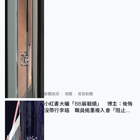
新聞資訊
港聞
首頁新聞
小紅書大曬「BB展戰績」 博主：後悔
沒帶行李箱 職員揭重複入會「阻止唔
到」