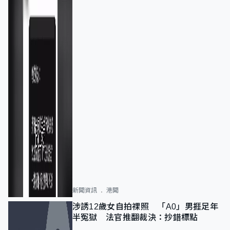
新聞資訊
港聞
涉誘12歲女自拍祼照 「A0」男捱足年
半冤獄 法官推翻裁決：抄錯標點