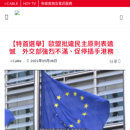
i-CABLE
HOY TV
有線寬頻及電訊服務
【特首選舉】歐盟批違民主原則表遺
憾 外交部強烈不滿、促停插手港務
i-Cable
2022年05月08日
分享