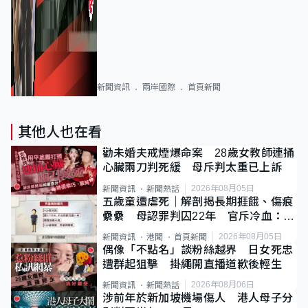
新聞資訊
兩岸國際
首頁新聞
其他人也在看
勸未婚夫戒煙爆命案 28歲女教師連捅
心臟兩刀判死緩 母斥判太重已上訴
2026年08月05日
新聞資訊
新聞熱話
五歲童遭虐死｜解剖揭長期捱餓、傷痕
纍纍 母認罪判囚22年 官斥冷血：同
類案最惡劣
2026年08月05日
新聞資訊
港聞
首頁新聞
偶像「不點名」談粉絲越界 日女死忠
遭群起狙擊 掛繩開直播道歉後輕生
2026年08月06日
新聞資訊
新聞熱話
涉前年於新加坡機場傷人 港人母子分