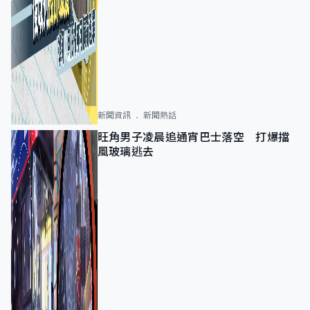
新聞資訊
新聞熱話
旺角男子凌晨追通宵巴士落空 打爆擋
風玻璃逃去