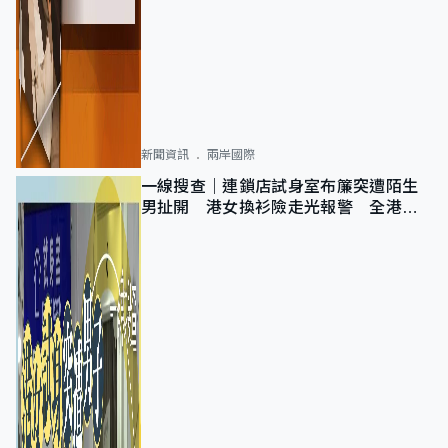
新聞資訊
兩岸國際
一線搜查｜連鎖店試身室布簾突遭陌生
男扯開 港女換衫險走光報警 全港分
店急換實體門