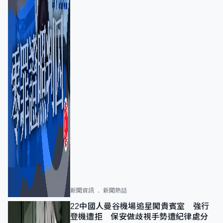
新聞資訊
新聞熱話
22中國人曼谷機場追星闖貴賓室 強行
登機遭拒 保安做歧視手勢遭紀律處分