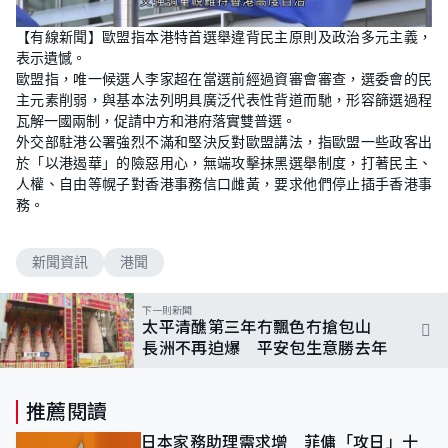
【有線新聞】歐盟指本港特首選舉違背民主原則及政治多元主義，
表示遺憾。
歐盟指，唯一候選人李家超在當選前經過資審會審查，選委會的民
主元素削弱，與基本法列明具廣泛代表性背道而馳，形容篩選過程
瓦解一國兩制，促請中方和港府落實雙普選。
外交部駐港公署強烈不滿和堅決反對歐盟講法，指歐盟一些政客出
於「以港遏華」的險惡用心，無端攻擊抹黑選舉制度，打著民主、
人權、自由等幌子對香港事務信口雌黃，要求他們停止插手香港事
務。
新聞資訊
港聞
下一則新聞
太平清醮第三年冇飄色冇搶包山
長洲不再迫爆 平安包生意勝去年
推薦閱讀
日本家務助理需求增 菲傭「攻日」十