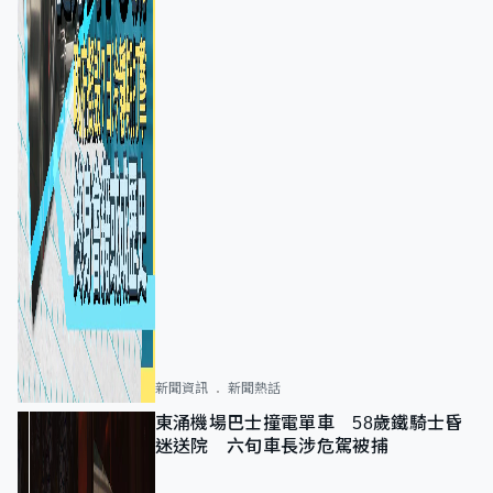
新聞資訊
新聞熱話
東涌機場巴士撞電單車 58歲鐵騎士昏
迷送院 六旬車長涉危駕被捕