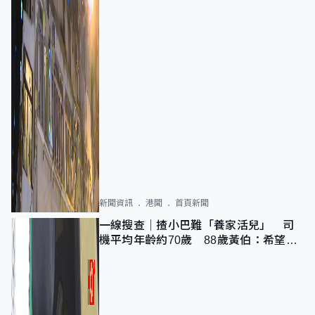
新聞資訊
港聞
首頁新聞
一線搜查｜揸小巴難「養家活兒」 司
機平均年齡約70歲 88歲黃伯：希望一
直揸落去