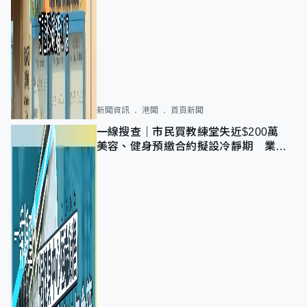
新聞資訊
港聞
首頁新聞
一線搜查｜市民買教練堂失近$200萬
美容、健身預繳合約擬設冷靜期 業界
憂退款計法對商戶不公