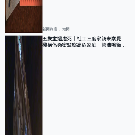
新聞資訊
港聞
五歲童遭虐死｜社工三度家訪未察覺
機構倡頻密監察高危家庭 管浩鳴籲加
強跨部門協作