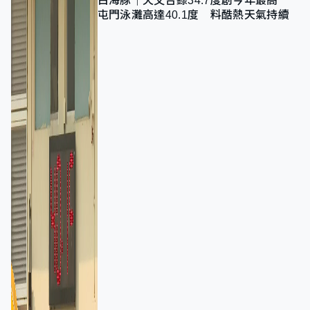
白海豚｜天文台錄34.7度創今年最高
屯門泳灘高達40.1度 料酷熱天氣持續