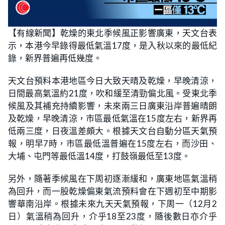
【有線新聞】乾燥的東北季候風正影響廣東，天文台表
示，本港今早錄得最低氣溫17度，是入秋以來的最低紀
錄，新界普遍再低幾度。
天文台預料本港地區今日大致天晴及乾燥，早晚清涼，
日間最高氣溫約21度，吹和緩至清勁偏北風。受東北季
候風及其補充持續影響，未來兩三日廣東沿岸普遍晴朗
及乾燥，早晚清涼，市區最低氣溫在15度左右，新界再
低兩三度，日夜溫差頗大。根據天文台自動分區天氣預
報，明早7時，市區最低溫普遍在15度左右，而沙田、
大埔、屯門等最低溫14度，打鼓嶺最低至13度。
另外，隨著季候風在下周初逐漸緩和，廣東地區氣溫稍
為回升，而一股乾燥偏東氣流預料會在下週初至中期影
響華南沿岸。根據未來九天天氣預報，下周一（12月2
日）氣溫稍為回升，介乎18至23度，隨後數日亦介乎