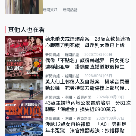
新聞資訊
新聞熱話
其他人也在看
勸未婚夫戒煙爆命案 28歲女教師連捅
心臟兩刀判死緩 母斥判太重已上訴
2026年08月05日
新聞資訊
新聞熱話
偶像「不點名」談粉絲越界 日女死忠
遭群起狙擊 掛繩開直播道歉後輕生
2026年08月06日
新聞資訊
新聞熱話
黃大仙上邨傷人及自殺案 疑噪音問題
動殺機 死者持菜刀斬傷樓上鄰居後墮
斃
2026年08月08日
新聞資訊
港聞
首頁新聞
43歲主婦墮內地公安電騙陷阱 分81次
轉賬「保證金」損失近6900萬元
2026年08月07日
新聞資訊
港聞
首頁新聞
涉誘12歲女自拍祼照 「A0」男捱足
年半冤獄 法官推翻裁決：抄錯標點