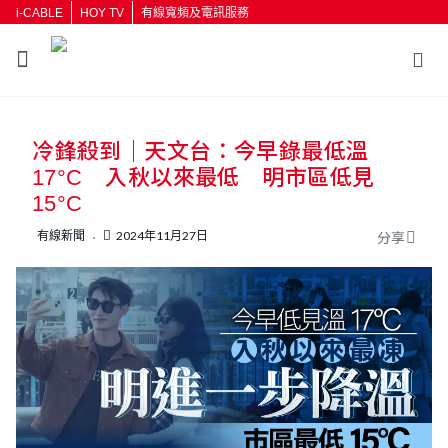
i-CABLE
HOY TV
有線寬頻及電訊服務
返回
冷鋒殺到｜天文台：今早錄最低溫
按輸入鍵開始搜尋
17°C 入秋以來最低 明市區低見
15°C
有線新聞
2024年11月27日
分享