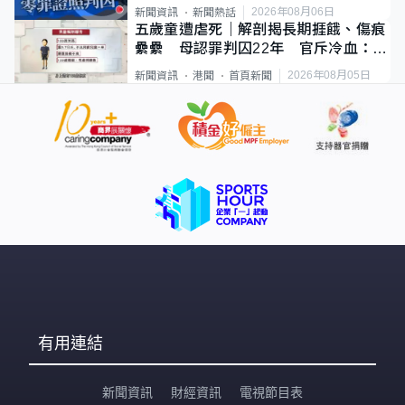
2026年08月06日
新聞資訊
新聞熱話
五歲童遭虐死｜解剖揭長期捱餓、傷痕
纍纍 母認罪判囚22年 官斥冷血：同
類案最惡劣
2026年08月05日
新聞資訊
港聞
首頁新聞
有用連結
新聞資訊
財經資訊
電視節目表