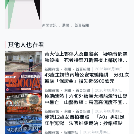
新聞資訊
港聞
首頁新聞
其他人也在看
黃大仙上邨傷人及自殺案 疑噪音問題
動殺機 死者持菜刀斬傷樓上鄰居後墮
斃
2026年08月08日
新聞資訊
港聞
首頁新聞
43歲主婦墮內地公安電騙陷阱 分81次
轉賬「保證金」損失近6900萬元
2026年08月07日
新聞資訊
港聞
首頁新聞
極端酷熱｜六旬外籍漢大埔船灣行山疑
中暑亡 山藝教練：高溫高濕度不宜遠
足
2026年08月09日
新聞資訊
港聞
首頁新聞
涉誘12歲女自拍祼照 「A0」男捱足
年半冤獄 法官推翻裁決：抄錯標點
2026年08月06日
新聞資訊
新聞熱話