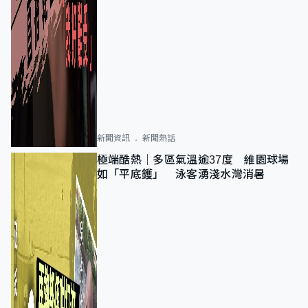
新聞資訊
新聞熱話
極端酷熱｜多區氣溫逾37度 維園球場
如「平底鑊」 泳客湧淺水灣消暑