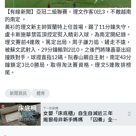
【有線新聞】亞冠二級聯賽，理文作客0比3，不敵越南
的南定 。
黃衫的理文新主帥賀蘭特上任首場，踢了11分鐘失守，
盧卡斯施華禁區頂控定熨入精彩入球，為南定開紀錄。
理文賽前4連敗，篤定出局，周子謙力追、鏟走不遠，
被蘇文武射入，29分鐘輸到2比0。之後門將陳嘉豪出迎
撞跌對手，球證直指12碼。阮春山親自主射，南定43分
鐘鎖定3比0勝局，取得淘汰賽資格，理文5連敗排榜
尾。
新聞資訊
體育
下一則新聞
女嬰「床底櫃」自生自滅近三年
揭狠母非新手媽媽 「囚養」全歸
咎女嬰生父？