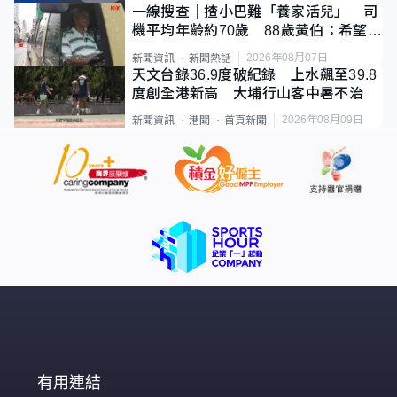
一線搜查｜揸小巴難「養家活兒」 司
機平均年齡約70歲 88歲黃伯：希望一
直揸落去
2026年08月07日
新聞資訊
新聞熱話
天文台錄36.9度破紀錄 上水飆至39.8
度創全港新高 大埔行山客中暑不治
2026年08月09日
新聞資訊
港聞
首頁新聞
有用連結