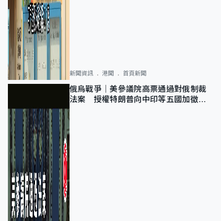
新聞資訊
港聞
首頁新聞
俄烏戰爭｜美參議院高票通過對俄制裁
法案 授權特朗普向中印等五國加徵
100%關稅