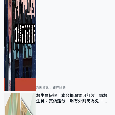
新聞資訊
兩岸國際
救生員假證｜本台揭淘寶可訂製 前救
生員：真偽難分 爆有外判商為免「封
池」沒做足檢查