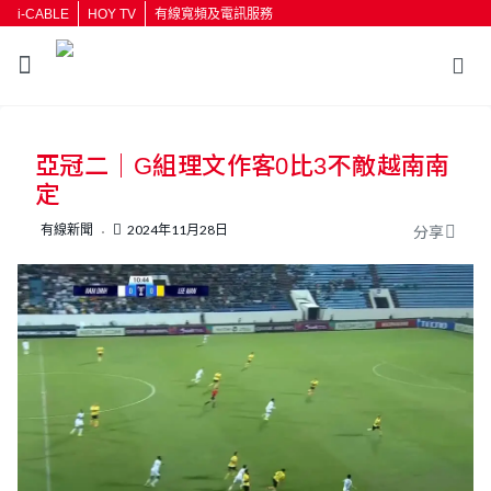
i-CABLE
HOY TV
有線寬頻及電訊服務
返回
亞冠二｜G組理文作客0比3不敵越南南
按輸入鍵開始搜尋
定
有線新聞
2024年11月28日
分享