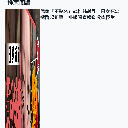
推薦閱讀
偶像「不點名」談粉絲越界 日女死忠
遭群起狙擊 掛繩開直播道歉後輕生