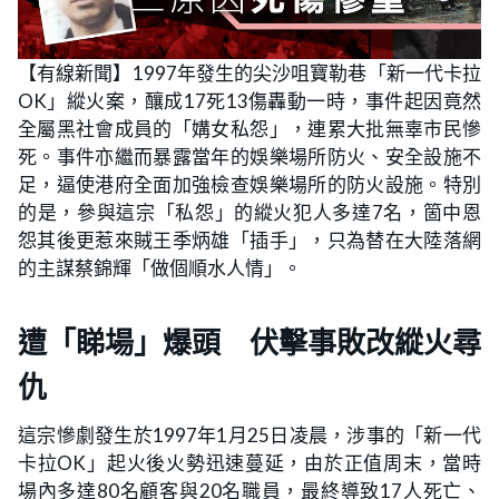
【有線新聞】1997年發生的尖沙咀寶勒巷「新一代卡拉
OK」縱火案，釀成17死13傷轟動一時，事件起因竟然
全屬黑社會成員的「媾女私怨」，連累大批無辜市民慘
死。事件亦繼而暴露當年的娛樂場所防火、安全設施不
足，逼使港府全面加強檢查娛樂場所的防火設施。特別
的是，參與這宗「私怨」的縱火犯人多達7名，箇中恩
怨其後更惹來賊王季炳雄「插手」，只為替在大陸落網
的主謀蔡錦輝「做個順水人情」。
遭「睇場」爆頭 伏擊事敗改縱火尋
仇
這宗慘劇發生於1997年1月25日凌晨，涉事的「新一代
卡拉OK」起火後火勢迅速蔓延，由於正值周末，當時
場內多達80名顧客與20名職員，最終導致17人死亡、