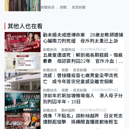
新聞資訊
港聞
首頁新聞
其他人也在看
勸未婚夫戒煙爆命案 28歲女教師連捅
心臟兩刀判死緩 母斥判太重已上訴
2026年08月05日
新聞資訊
新聞熱話
五歲童遭虐死｜解剖揭長期捱餓、傷痕
纍纍 母認罪判囚22年 官斥冷血：同
類案最惡劣
2026年08月05日
新聞資訊
港聞
首頁新聞
流感｜曾接種疫苗七歲男童染甲流死
亡 成今年首宗兒童感染離世個案
2026年08月04日
新聞資訊
港聞
首頁新聞
涉前年於新加坡機場傷人 港人母子分
別判囚半年、10日
2026年08月05日
新聞資訊
兩岸國際
偶像「不點名」談粉絲越界 日女死忠
遭群起狙擊 掛繩開直播道歉後輕生