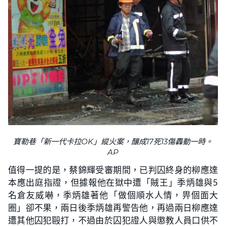
寶勒巷「新一代卡拉OK」縱火案，釀成17死13傷轟動一時。
AP
值得一提的是，蔡錦輝受審期間，已判囚終身的柳應達
本應出庭指證，但據報他在獄中遭「賊王」季炳雄與5
名倉友威嚇，季炳雄著他「做個順水人情，畀個面大
圈」卻不果，兩日後季炳雄再警告他，再過兩日柳應達
遭其他囚犯毆打，不過由於囚犯證人與懲教人員口供不