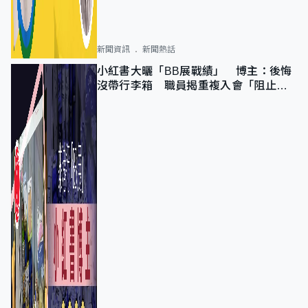
新聞資訊
新聞熱話
小紅書大曬「BB展戰績」 博主：後悔
沒帶行李箱 職員揭重複入會「阻止唔
到」