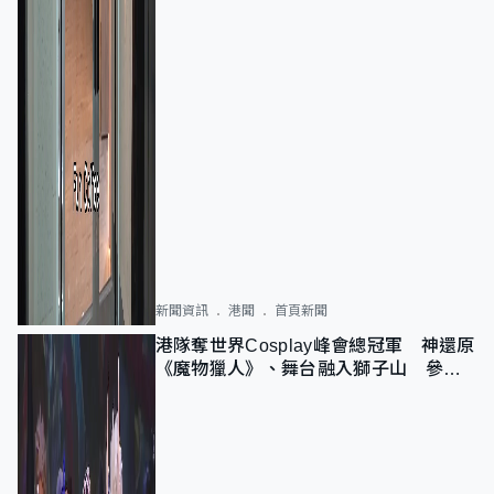
新聞資訊
港聞
首頁新聞
港隊奪世界Cosplay峰會總冠軍 神還原
《魔物獵人》、舞台融入獅子山 參賽
者：讓大家認識香港