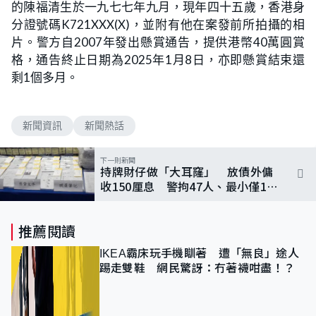
的陳福清生於一九七七年九月，現年四十五歲，香港身
分證號碼K721XXX(X)，並附有他在案發前所拍攝的相
片。警方自2007年發出懸賞通告，提供港幣40萬圓賞
格，通告終止日期為2025年1月8日，亦即懸賞結束還
剩1個多月。
新聞資訊
新聞熱話
下一則新聞
持牌財仔做「大耳窿」 放債外傭
收150厘息 警拘47人、最小僅13
歲
推薦閱讀
IKEA霸床玩手機瞓著 遭「無良」途人
踢走雙鞋 網民驚訝：冇著襪咁盡！？