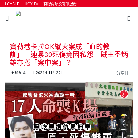
i-CABLE
HOY TV
有線寬頻及電訊服務
返回
寶勒巷卡拉OK縱火案成「血的教
按輸入鍵開始搜尋
訓」 連累30死傷竟因私怨 賊王季炳
雄亦捲「案中案」？
有線新聞
2024年11月29日
分享