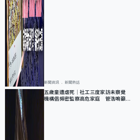
新聞資訊
新聞熱話
五歲童遭虐死｜社工三度家訪未察覺
機構倡頻密監察高危家庭 管浩鳴籲加
強跨部門協作