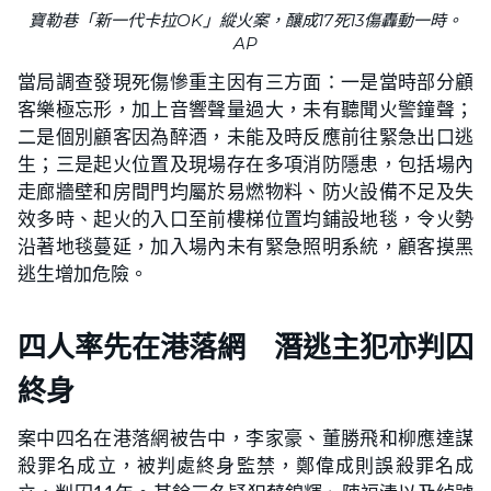
寶勒巷「新一代卡拉OK」縱火案，釀成17死13傷轟動一時。
AP
當局調查發現死傷慘重主因有三方面：一是當時部分顧
客樂極忘形，加上音響聲量過大，未有聽聞火警鐘聲；
二是個別顧客因為醉酒，未能及時反應前往緊急出口逃
生；三是起火位置及現場存在多項消防隱患，包括場內
走廊牆壁和房間門均屬於易燃物料、防火設備不足及失
效多時、起火的入口至前樓梯位置均鋪設地毯，令火勢
沿著地毯蔓延，加入場內未有緊急照明系統，顧客摸黑
逃生增加危險。
四人率先在港落網 潛逃主犯亦判囚
終身
案中四名在港落網被告中，李家豪、董勝飛和柳應達謀
殺罪名成立，被判處終身監禁，鄭偉成則誤殺罪名成