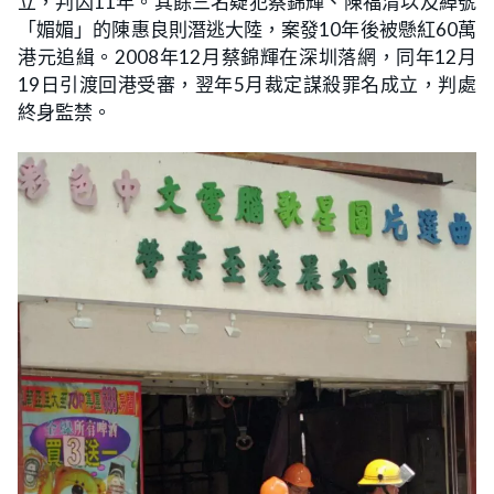
立，判囚11年。其餘三名疑犯蔡錦輝、陳福清以及綽號
「媚媚」的陳惠良則潛逃大陸，案發10年後被懸紅60萬
港元追緝。2008年12月蔡錦輝在深圳落網，同年12月
19日引渡回港受審，翌年5月裁定謀殺罪名成立，判處
終身監禁。