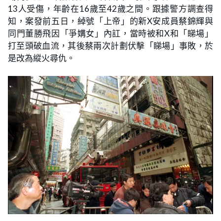
13人受傷，年齡在16歲至42歲之間。跟據警方調查得
知，案發前五日，綽號「上帝」的新X安成員蔡錦輝與
同門董勝飛因「爭媾女」內訌，當時被和X和「睇場」
打至頭破血流，其後蔡兩次計劃伏擊「睇場」事敗，於
是改為縱火尋仇。